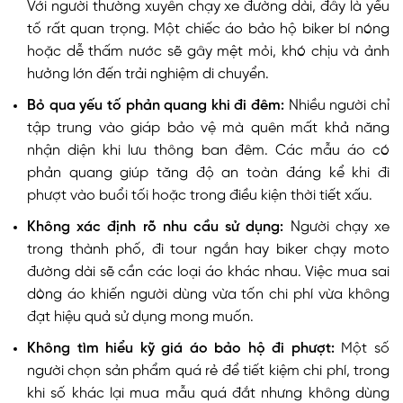
Với người thường xuyên chạy xe đường dài, đây là yếu
tố rất quan trọng. Một chiếc áo bảo hộ biker bí nóng
hoặc dễ thấm nước sẽ gây mệt mỏi, khó chịu và ảnh
hưởng lớn đến trải nghiệm di chuyển.
Bỏ qua yếu tố phản quang khi đi đêm:
Nhiều người chỉ
tập trung vào giáp bảo vệ mà quên mất khả năng
nhận diện khi lưu thông ban đêm. Các mẫu áo có
phản quang giúp tăng độ an toàn đáng kể khi đi
phượt vào buổi tối hoặc trong điều kiện thời tiết xấu.
Không xác định rõ nhu cầu sử dụng:
Người chạy xe
trong thành phố, đi tour ngắn hay biker chạy moto
đường dài sẽ cần các loại áo khác nhau. Việc mua sai
dòng áo khiến người dùng vừa tốn chi phí vừa không
đạt hiệu quả sử dụng mong muốn.
Không tìm hiểu kỹ giá áo bảo hộ đi phượt:
Một số
người chọn sản phẩm quá rẻ để tiết kiệm chi phí, trong
khi số khác lại mua mẫu quá đắt nhưng không dùng