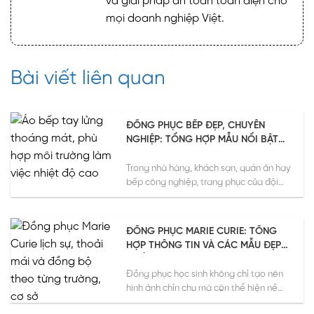
và giải pháp an toàn toàn diện cho
mọi doanh nghiệp Việt.
Bài viết liên quan
ĐỒNG PHỤC BẾP ĐẸP, CHUYÊN
NGHIỆP: TỔNG HỢP MẪU NỔI BẬT
NĂM 2026
Trong nhà hàng, khách sạn, quán ăn hay
bếp công nghiệp, trang phục của đội
ngũ chế biến...
ĐỒNG PHỤC MARIE CURIE: TỔNG
HỢP THÔNG TIN VÀ CÁC MẪU ĐẸP
NHẤT 2026
Đồng phục học sinh không chỉ tạo nên
hình ảnh chỉn chu mà còn thể hiện nề
nếp,...