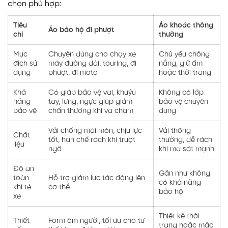
chọn phù hợp:
Tiêu
Áo khoác thông
Áo bảo hộ đi phượt
chí
thường
Mục
Chuyên dùng cho chạy xe
Chủ yếu chống
đích sử
máy đường dài, touring, đi
nắng, giữ ấm
dụng
phượt, đi moto
hoặc thời trang
Khả
Có giáp bảo vệ vai, khuỷu
Không có lớp
năng
tay, lưng, ngực giúp giảm
bảo vệ chuyên
bảo vệ
chấn thương khi va chạm
dụng
Vải chống mài mòn, chịu lực
Vải thông
Chất
tốt, hạn chế rách khi trượt
thường, dễ rách
liệu
ngã
khi ma sát mạnh
Độ an
Gần như không
toàn
Hỗ trợ giảm lực tác động lên
có khả năng
khi té
cơ thể
bảo hộ
xe
Thiết kế thời
Thiết
Form ôm người, tối ưu cho tư
trang hoặc mặc