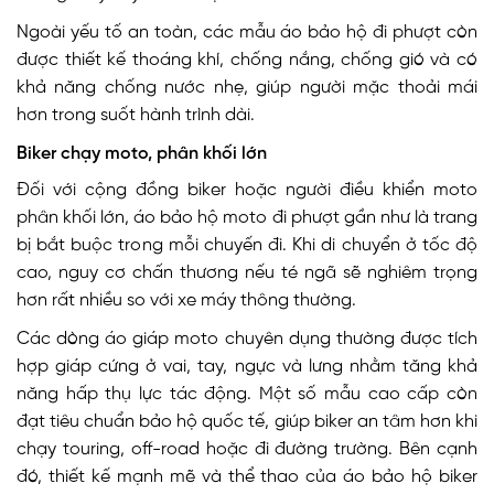
Ngoài yếu tố an toàn, các mẫu áo bảo hộ đi phượt còn
được thiết kế thoáng khí, chống nắng, chống gió và có
khả năng chống nước nhẹ, giúp người mặc thoải mái
hơn trong suốt hành trình dài.
Biker chạy moto, phân khối lớn
Đối với cộng đồng biker hoặc người điều khiển moto
phân khối lớn, áo bảo hộ moto đi phượt gần như là trang
bị bắt buộc trong mỗi chuyến đi. Khi di chuyển ở tốc độ
cao, nguy cơ chấn thương nếu té ngã sẽ nghiêm trọng
hơn rất nhiều so với xe máy thông thường.
Các dòng áo giáp moto chuyên dụng thường được tích
hợp giáp cứng ở vai, tay, ngực và lưng nhằm tăng khả
năng hấp thụ lực tác động. Một số mẫu cao cấp còn
đạt tiêu chuẩn bảo hộ quốc tế, giúp biker an tâm hơn khi
chạy touring, off-road hoặc đi đường trường. Bên cạnh
đó, thiết kế mạnh mẽ và thể thao của áo bảo hộ biker