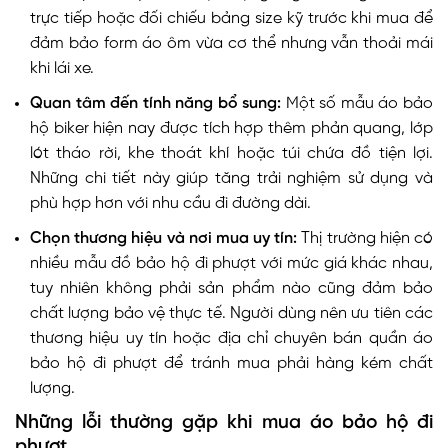
trực tiếp hoặc đối chiếu bảng size kỹ trước khi mua để
đảm bảo form áo ôm vừa cơ thể nhưng vẫn thoải mái
khi lái xe.
Quan tâm đến tính năng bổ sung:
Một số mẫu áo bảo
hộ biker hiện nay được tích hợp thêm phản quang, lớp
lót tháo rời, khe thoát khí hoặc túi chứa đồ tiện lợi.
Những chi tiết này giúp tăng trải nghiệm sử dụng và
phù hợp hơn với nhu cầu đi đường dài.
Chọn thương hiệu và nơi mua uy tín:
Thị trường hiện có
nhiều mẫu đồ bảo hộ đi phượt với mức giá khác nhau,
tuy nhiên không phải sản phẩm nào cũng đảm bảo
chất lượng bảo vệ thực tế. Người dùng nên ưu tiên các
thương hiệu uy tín hoặc địa chỉ chuyên bán quần áo
bảo hộ đi phượt để tránh mua phải hàng kém chất
lượng.
Những lỗi thường gặp khi mua áo bảo hộ đi
phượt