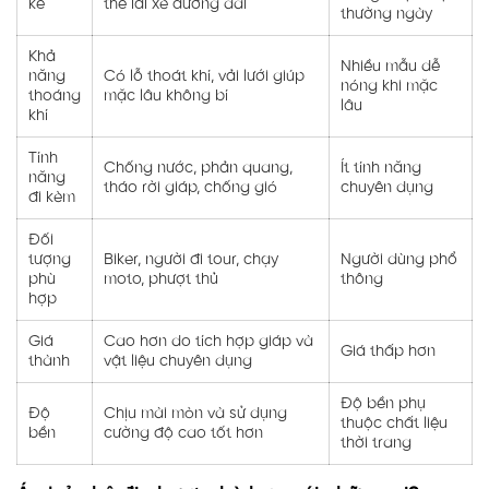
kế
thế lái xe đường dài
thường ngày
Khả
Nhiều mẫu dễ
năng
Có lỗ thoát khí, vải lưới giúp
nóng khi mặc
thoáng
mặc lâu không bí
lâu
khí
Tính
Chống nước, phản quang,
Ít tính năng
năng
tháo rời giáp, chống gió
chuyên dụng
đi kèm
Đối
tượng
Biker, người đi tour, chạy
Người dùng phổ
phù
moto, phượt thủ
thông
hợp
Giá
Cao hơn do tích hợp giáp và
Giá thấp hơn
thành
vật liệu chuyên dụng
Độ bền phụ
Độ
Chịu mài mòn và sử dụng
thuộc chất liệu
bền
cường độ cao tốt hơn
thời trang