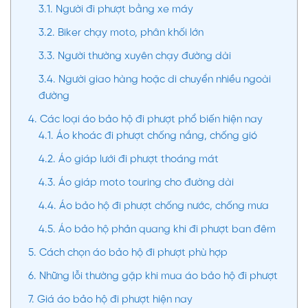
3.1.
Người đi phượt bằng xe máy
3.2.
Biker chạy moto, phân khối lớn
3.3.
Người thường xuyên chạy đường dài
3.4.
Người giao hàng hoặc di chuyển nhiều ngoài
đường
4.
Các loại áo bảo hộ đi phượt phổ biến hiện nay
4.1.
Áo khoác đi phượt chống nắng, chống gió
4.2.
Áo giáp lưới đi phượt thoáng mát
4.3.
Áo giáp moto touring cho đường dài
4.4.
Áo bảo hộ đi phượt chống nước, chống mưa
4.5.
Áo bảo hộ phản quang khi đi phượt ban đêm
5.
Cách chọn áo bảo hộ đi phượt phù hợp
6.
Những lỗi thường gặp khi mua áo bảo hộ đi phượt
7.
Giá áo bảo hộ đi phượt hiện nay