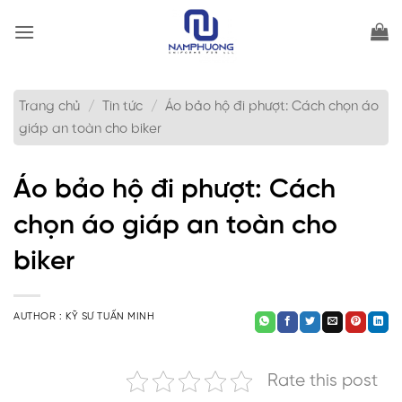
Bỏ
qua
nội
dung
Trang chủ
/
Tin tức
/
Áo bảo hộ đi phượt: Cách chọn áo
giáp an toàn cho biker
Áo bảo hộ đi phượt: Cách
chọn áo giáp an toàn cho
biker
AUTHOR :
KỸ SƯ TUẤN MINH
Rate this post