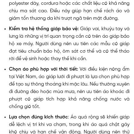
polyester dày, cordura hoặc các chất liệu có khả năng
chịu ma sát cao. Điều này giúp hạn chế rách áo và
giảm tổn thương da khi trượt ngã trên mặt đường.
Kiểm tra hệ thống giáp bảo vệ:
Giáp vai, khuỷu tay và
lưng là những vị trí quan trọng cần có trên áo giáp bảo
hộ xe máy. Người dùng nên ưu tiên các mẫu có giáp
đạt tiêu chuẩn bảo hộ, ôm sát cơ thể và có thể tháo
rời để vệ sinh hoặc thay thế khi cần.
Chọn áo phù hợp với thời tiết:
Với điều kiện nóng ẩm
tại Việt Nam, áo giáp lưới đi phượt là lựa chọn phù hợp
để tạo sự thông thoáng khi mặc lâu. Nếu thường xuyên
đi đường đèo hoặc mùa mưa, nên ưu tiên áo khoác đi
phượt có giáp tích hợp khả năng chống nước và
chống gió tốt.
Lựa chọn đúng kích thước
: Áo quá rộng sẽ khiến giáp
dễ lệch vị trí khi va chạm, trong khi áo quá chật gây
khó chịu và hạn chế vận động. Người dùng nên thử