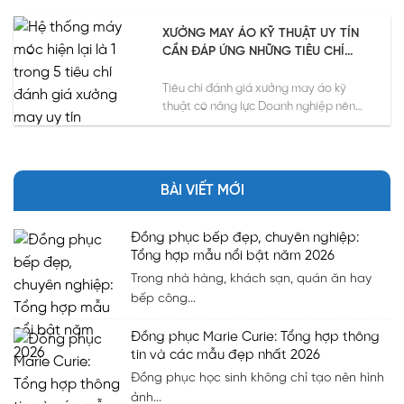
XƯỞNG MAY ÁO KỸ THUẬT UY TÍN
CẦN ĐÁP ỨNG NHỮNG TIÊU CHÍ
NÀO?
Tiêu chí đánh giá xưởng may áo kỹ
thuật có năng lực Doanh nghiệp nên
đánh giá xưởng...
BÀI VIẾT MỚI
Đồng phục bếp đẹp, chuyên nghiệp:
Tổng hợp mẫu nổi bật năm 2026
Trong nhà hàng, khách sạn, quán ăn hay
bếp công...
Đồng phục Marie Curie: Tổng hợp thông
tin và các mẫu đẹp nhất 2026
Đồng phục học sinh không chỉ tạo nên hình
ảnh...