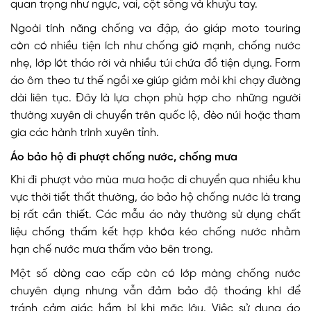
quan trọng như ngực, vai, cột sống và khuỷu tay.
Ngoài tính năng chống va đập, áo giáp moto touring
còn có nhiều tiện ích như chống gió mạnh, chống nước
nhẹ, lớp lót tháo rời và nhiều túi chứa đồ tiện dụng. Form
áo ôm theo tư thế ngồi xe giúp giảm mỏi khi chạy đường
dài liên tục. Đây là lựa chọn phù hợp cho những người
thường xuyên di chuyển trên quốc lộ, đèo núi hoặc tham
gia các hành trình xuyên tỉnh.
Áo bảo hộ đi phượt chống nước, chống mưa
Khi đi phượt vào mùa mưa hoặc di chuyển qua nhiều khu
vực thời tiết thất thường, áo bảo hộ chống nước là trang
bị rất cần thiết. Các mẫu áo này thường sử dụng chất
liệu chống thấm kết hợp khóa kéo chống nước nhằm
hạn chế nước mưa thấm vào bên trong.
Một số dòng cao cấp còn có lớp màng chống nước
chuyên dụng nhưng vẫn đảm bảo độ thoáng khí để
tránh cảm giác hầm bí khi mặc lâu. Việc sử dụng áo