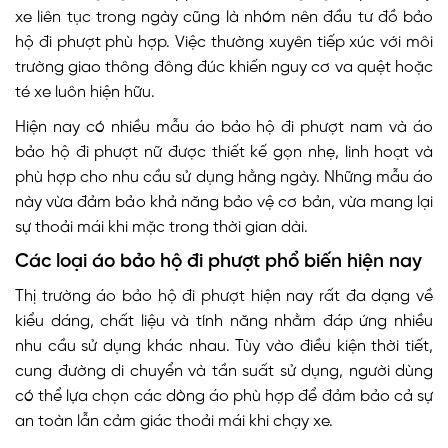
xe liên tục trong ngày cũng là nhóm nên đầu tư đồ bảo
hộ đi phượt phù hợp. Việc thường xuyên tiếp xúc với môi
trường giao thông đông đúc khiến nguy cơ va quệt hoặc
té xe luôn hiện hữu.
Hiện nay có nhiều mẫu áo bảo hộ đi phượt nam và áo
bảo hộ đi phượt nữ được thiết kế gọn nhẹ, linh hoạt và
phù hợp cho nhu cầu sử dụng hằng ngày. Những mẫu áo
này vừa đảm bảo khả năng bảo vệ cơ bản, vừa mang lại
sự thoải mái khi mặc trong thời gian dài.
Các loại áo bảo hộ đi phượt phổ biến hiện nay
Thị trường áo bảo hộ đi phượt hiện nay rất đa dạng về
kiểu dáng, chất liệu và tính năng nhằm đáp ứng nhiều
nhu cầu sử dụng khác nhau. Tùy vào điều kiện thời tiết,
cung đường di chuyển và tần suất sử dụng, người dùng
có thể lựa chọn các dòng áo phù hợp để đảm bảo cả sự
an toàn lẫn cảm giác thoải mái khi chạy xe.