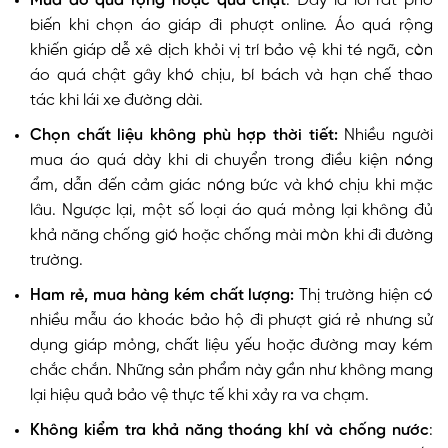
Mua áo quá rộng hoặc quá chật
: Đây là lỗi rất phổ
biến khi chọn áo giáp đi phượt online. Áo quá rộng
khiến giáp dễ xê dịch khỏi vị trí bảo vệ khi té ngã, còn
áo quá chật gây khó chịu, bí bách và hạn chế thao
tác khi lái xe đường dài.
Chọn chất liệu không phù hợp thời tiết:
Nhiều người
mua áo quá dày khi di chuyển trong điều kiện nóng
ẩm, dẫn đến cảm giác nóng bức và khó chịu khi mặc
lâu. Ngược lại, một số loại áo quá mỏng lại không đủ
khả năng chống gió hoặc chống mài mòn khi đi đường
trường.
Ham rẻ, mua hàng kém chất lượng:
Thị trường hiện có
nhiều mẫu áo khoác bảo hộ đi phượt giá rẻ nhưng sử
dụng giáp mỏng, chất liệu yếu hoặc đường may kém
chắc chắn. Những sản phẩm này gần như không mang
lại hiệu quả bảo vệ thực tế khi xảy ra va chạm.
Không kiểm tra khả năng thoáng khí và chống nước
: