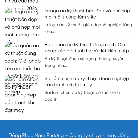
In logo áo kỹ thuật bền đẹp và phù hợp
mọi môi trường làm việc
In logo áo kỹ thuật giúp doanh nghiệp tăng
khả...
Bảo quản áo kỹ thuật đúng cách: Giải
pháp kéo dài tuổi thọ và tiết kiệm chi phí
cho doanh nghiệp
Áo kỹ thuật được sử dụng thường xuyên
trong nhà...
Sai lầm chọn áo kỹ thuật doanh nghiệp
cần tránh khi đặt may
Sai lầm chọn áo kỹ thuật có thể khiến
doanh...
Đồng Phục Nam Phương – Công ty chuyên may đồng