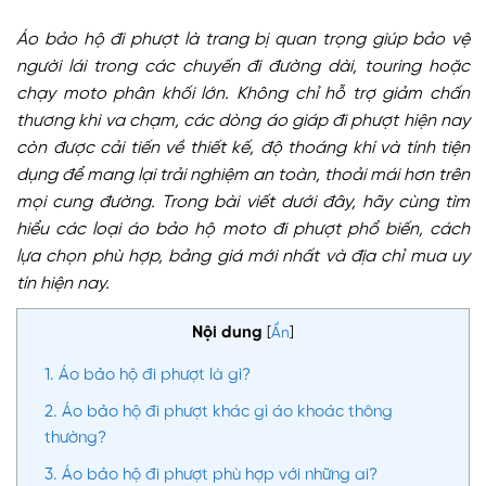
Áo bảo hộ đi phượt là trang bị quan trọng giúp bảo vệ
người lái trong các chuyến đi đường dài, touring hoặc
chạy moto phân khối lớn. Không chỉ hỗ trợ giảm chấn
thương khi va chạm, các dòng áo giáp đi phượt hiện nay
còn được cải tiến về thiết kế, độ thoáng khí và tính tiện
dụng để mang lại trải nghiệm an toàn, thoải mái hơn trên
mọi cung đường. Trong bài viết dưới đây, hãy cùng tìm
hiểu các loại áo bảo hộ moto đi phượt phổ biến, cách
lựa chọn phù hợp, bảng giá mới nhất và địa chỉ mua uy
tín hiện nay.
Nội dung
[
Ẩn
]
1.
Áo bảo hộ đi phượt là gì?
2.
Áo bảo hộ đi phượt khác gì áo khoác thông
thường?
3.
Áo bảo hộ đi phượt phù hợp với những ai?