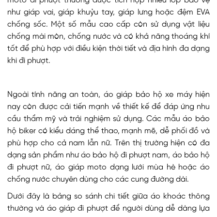
moto đi phượt thường được tích hợp nhiều lớp bảo vệ
như giáp vai, giáp khuỷu tay, giáp lưng hoặc đệm EVA
chống sốc. Một số mẫu cao cấp còn sử dụng vật liệu
chống mài mòn, chống nước và có khả năng thoáng khí
tốt để phù hợp với điều kiện thời tiết và địa hình đa dạng
khi đi phượt.
Ngoài tính năng an toàn, áo giáp bảo hộ xe máy hiện
nay còn được cải tiến mạnh về thiết kế để đáp ứng nhu
cầu thẩm mỹ và trải nghiệm sử dụng. Các mẫu áo bảo
hộ biker có kiểu dáng thể thao, mạnh mẽ, dễ phối đồ và
phù hợp cho cả nam lẫn nữ. Trên thị trường hiện có đa
dạng sản phẩm như áo bảo hộ đi phượt nam, áo bảo hộ
đi phượt nữ, áo giáp moto dạng lưới mùa hè hoặc áo
chống nước chuyên dùng cho các cung đường dài.
Dưới đây là bảng so sánh chi tiết giữa áo khoác thông
thường và áo giáp đi phượt để người dùng dễ dàng lựa