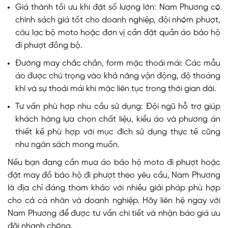
Giá thành tối ưu khi đặt số lượng lớn: Nam Phương có
chính sách giá tốt cho doanh nghiệp, đội nhóm phượt,
câu lạc bộ moto hoặc đơn vị cần đặt quần áo bảo hộ
đi phượt đồng bộ.
Đường may chắc chắn, form mặc thoải mái: Các mẫu
áo được chú trọng vào khả năng vận động, độ thoáng
khí và sự thoải mái khi mặc liên tục trong thời gian dài.
Tư vấn phù hợp nhu cầu sử dụng: Đội ngũ hỗ trợ giúp
khách hàng lựa chọn chất liệu, kiểu áo và phương án
thiết kế phù hợp với mục đích sử dụng thực tế cũng
như ngân sách mong muốn.
Nếu bạn đang cần mua áo bảo hộ moto đi phượt hoặc
đặt may đồ bảo hộ đi phượt theo yêu cầu, Nam Phương
là địa chỉ đáng tham khảo với nhiều giải pháp phù hợp
cho cả cá nhân và doanh nghiệp. Hãy liên hệ ngay với
Nam Phương để được tư vấn chi tiết và nhận báo giá ưu
đãi nhanh chóng.