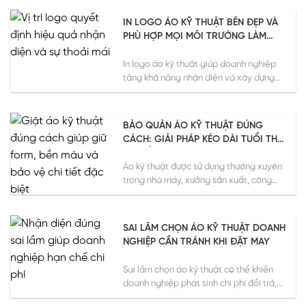
IN LOGO ÁO KỸ THUẬT BỀN ĐẸP VÀ
PHÙ HỢP MỌI MÔI TRƯỜNG LÀM
VIỆC
In logo áo kỹ thuật giúp doanh nghiệp
tăng khả năng nhận diện và xây dựng
hình ảnh...
BẢO QUẢN ÁO KỸ THUẬT ĐÚNG
CÁCH: GIẢI PHÁP KÉO DÀI TUỔI THỌ
VÀ TIẾT KIỆM CHI PHÍ CHO DOANH
NGHIỆP
Áo kỹ thuật được sử dụng thường xuyên
trong nhà máy, xưởng sản xuất, công
trường, kho vận...
SAI LẦM CHỌN ÁO KỸ THUẬT DOANH
NGHIỆP CẦN TRÁNH KHI ĐẶT MAY
Sai lầm chọn áo kỹ thuật có thể khiến
doanh nghiệp phát sinh chi phí đổi trả,
chậm...