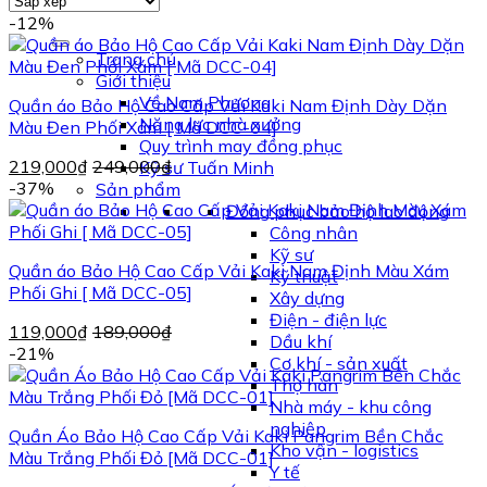
-12%
Trang chủ
Giới thiệu
Về Nam Phương
Quần áo Bảo Hộ Cao Cấp Vải Kaki Nam Định Dày Dặn
Năng lực nhà xưởng
Màu Đen Phối Xám [ Mã DCC-04]
Quy trình may đồng phục
219,000
₫
249,000
₫
Kỹ sư Tuấn Minh
-37%
Sản phẩm
Đồng phục bảo hộ lao động
Công nhân
Kỹ sư
Quần áo Bảo Hộ Cao Cấp Vải Kaki Nam Định Màu Xám
Kỹ thuật
Phối Ghi [ Mã DCC-05]
Xây dựng
Điện - điện lực
119,000
₫
189,000
₫
Dầu khí
-21%
Cơ khí - sản xuất
Thợ hàn
Nhà máy - khu công
nghiệp
Quần Áo Bảo Hộ Cao Cấp Vải Kaki Pangrim Bền Chắc
Kho vận - logistics
Màu Trắng Phối Đỏ [Mã DCC-01]
Y tế