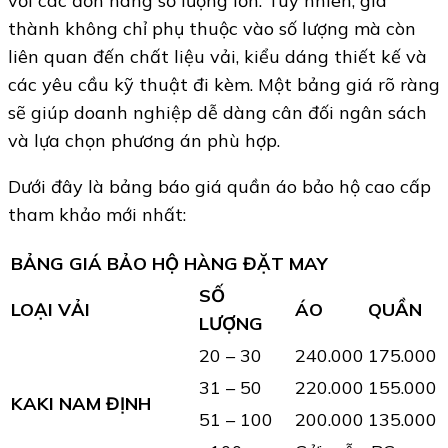
với các đơn hàng số lượng lớn. Tuy nhiên, giá
thành không chỉ phụ thuộc vào số lượng mà còn
liên quan đến chất liệu vải, kiểu dáng thiết kế và
các yêu cầu kỹ thuật đi kèm. Một bảng giá rõ ràng
sẽ giúp doanh nghiệp dễ dàng cân đối ngân sách
và lựa chọn phương án phù hợp.
Dưới đây là bảng báo giá quần áo bảo hộ cao cấp
tham khảo mới nhất:
BẢNG GIÁ BẢO HỘ HÀNG ĐẶT MAY
SỐ
LOẠI VẢI
ÁO
QUẦN
LƯỢNG
20 – 30
240.000
175.000
31 – 50
220.000
155.000
KAKI NAM ĐỊNH
51 – 100
200.000
135.000