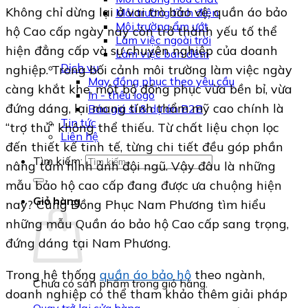
Không chỉ dừng lại ở vai trò bảo vệ, quần áo bảo
Môi trường tĩnh điện
Môi trường ẩm ướt
hộ Cao cấp ngày nay còn trở thành yếu tố thể
Làm việc ngoài trời
hiện đẳng cấp và sự chuyên nghiệp của doanh
Làm việc ban đêm
Dịch vụ
nghiệp. Trong bối cảnh môi trường làm việc ngày
May đồng phục theo yêu cầu
càng khắt khe, một bộ đồng phục vừa bền bỉ, vừa
In - thêu logo
đứng dáng, lại mang tính thẩm mỹ cao chính là
Báo giá sỉ & dự án B2B
Tin tức
“trợ thủ” không thể thiếu. Từ chất liệu chọn lọc
Liên hệ
đến thiết kế tinh tế, từng chi tiết đều góp phần
Tìm kiếm:
nâng tầm hình ảnh đội ngũ. Vậy đâu là những
mẫu bảo hộ cao cấp đang được ưa chuộng hiện
Giỏ hàng
nay? Cùng Đồng Phục Nam Phương tìm hiểu
những mẫu Quần áo bảo hộ Cao cấp sang trọng,
đứng dáng tại Nam Phương.
Trong hệ thống
quần áo bảo hộ
theo ngành,
Chưa có sản phẩm trong giỏ hàng.
doanh nghiệp có thể tham khảo thêm giải pháp