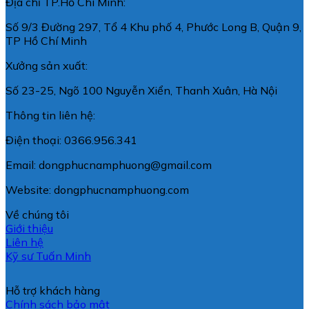
Địa chỉ TP.Hồ Chí Minh:
Số 9/3 Đường 297, Tổ 4 Khu phố 4, Phước Long B, Quận 9,
TP Hồ Chí Minh
Xưởng sản xuất:
Số 23-25, Ngõ 100 Nguyễn Xiển, Thanh Xuân, Hà Nội
Thông tin liên hệ:
Điện thoại: 0366.956.341
Email: dongphucnamphuong@gmail.com
Website: dongphucnamphuong.com
Về chúng tôi
Giới thiệu
Liên hệ
Kỹ sư Tuấn Minh
Hỗ trợ khách hàng
Chính sách bảo mật