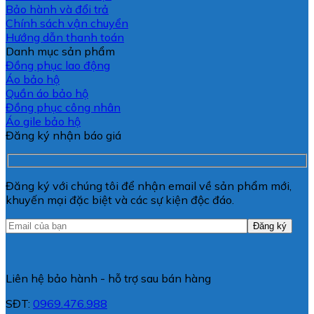
Bảo hành và đổi trả
Chính sách vận chuyển
Hướng dẫn thanh toán
Danh mục sản phẩm
Đồng phục lao động
Áo bảo hộ
Quần áo bảo hộ
Đồng phục công nhân
Áo gile bảo hộ
Đăng ký nhận báo giá
Đăng ký với chúng tôi để nhận email về sản phẩm mới,
khuyến mại đặc biệt và các sự kiện độc đáo.
Liên hệ bảo hành - hỗ trợ sau bán hàng
SĐT:
0969.476.988