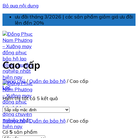
Bỏ qua nội dung
ưu đãi tháng 3/2026 | các sản phẩm giảm giá ưu đãi
lên đến 20%
Cao cấp
Trang chủ
/
Quần áo bảo hộ
/
Cao cấp
Lọc
Hiển thị tất cả 5 kết quả
Trang chủ
/
Quần áo bảo hộ
/
Cao cấp
Có
5
sản phẩm