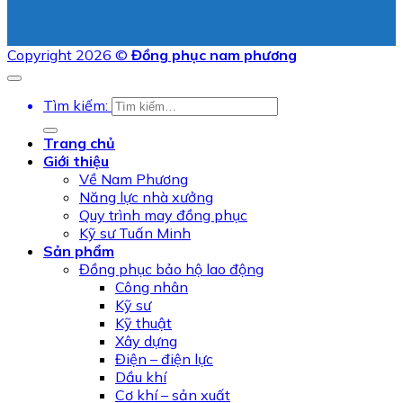
Copyright 2026 ©
Đồng phục nam phương
Tìm kiếm:
Trang chủ
Giới thiệu
Về Nam Phương
Năng lực nhà xưởng
Quy trình may đồng phục
Kỹ sư Tuấn Minh
Sản phẩm
Đồng phục bảo hộ lao động
Công nhân
Kỹ sư
Kỹ thuật
Xây dựng
Điện – điện lực
Dầu khí
Cơ khí – sản xuất