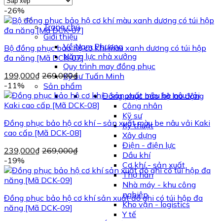
-26%
Trang chủ
Giới thiệu
Về Nam Phương
Bộ đồng phục bảo hộ cơ khí màu xanh dương có túi hộp
Năng lực nhà xưởng
đa năng [Mã DCK-07]
Quy trình may đồng phục
199,000
₫
269,000
₫
Kỹ sư Tuấn Minh
-11%
Sản phẩm
Đồng phục bảo hộ lao động
Công nhân
Kỹ sư
Đồng phục bảo hộ cơ khí – sản xuất màu be nâu vải Kaki
Kỹ thuật
cao cấp [Mã DCK-08]
Xây dựng
Điện - điện lực
239,000
₫
269,000
₫
Dầu khí
-19%
Cơ khí - sản xuất
Thợ hàn
Nhà máy - khu công
nghiệp
Đồng phục bảo hộ cơ khí sản xuất đỏ ghi có túi hộp đa
Kho vận - logistics
năng [Mã DCK-09]
Y tế