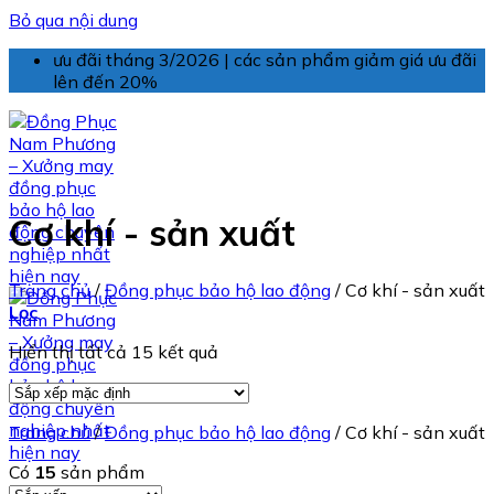
Bỏ qua nội dung
ưu đãi tháng 3/2026 | các sản phẩm giảm giá ưu đãi
lên đến 20%
Cơ khí - sản xuất
Trang chủ
/
Đồng phục bảo hộ lao động
/
Cơ khí - sản xuất
Lọc
Hiển thị tất cả 15 kết quả
Trang chủ
/
Đồng phục bảo hộ lao động
/
Cơ khí - sản xuất
Có
15
sản phẩm