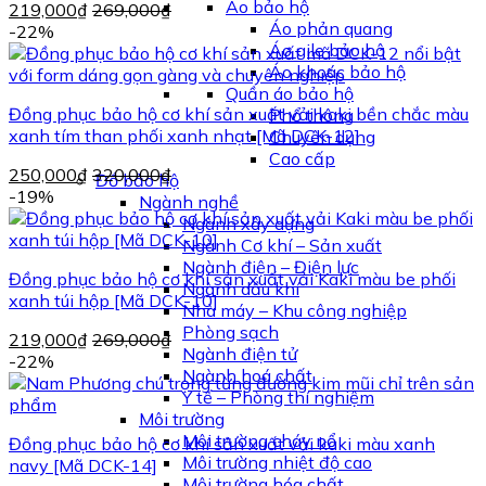
Áo bảo hộ
219,000
₫
269,000
₫
Áo phản quang
-22%
Áo gile bảo hộ
Áo khoác bảo hộ
Quần áo bảo hộ
Đồng phục bảo hộ cơ khí sản xuất vải kaki bền chắc màu
Phổ thông
xanh tím than phối xanh nhạt [Mã DCK-12]
Chuyên dụng
Cao cấp
250,000
₫
320,000
₫
Đồ bảo hộ
-19%
Ngành nghề
Ngành xây dựng
Ngành Cơ khí – Sản xuất
Ngành điện – Điện lực
Đồng phục bảo hộ cơ khí sản xuất vải Kaki màu be phối
Ngành dầu khí
xanh túi hộp [Mã DCK-10]
Nhà máy – Khu công nghiệp
Phòng sạch
219,000
₫
269,000
₫
Ngành điện tử
-22%
Ngành hoá chất
Y tế – Phòng thí nghiệm
Môi trường
Môi trường cháy nổ
Đồng phục bảo hộ cơ khí sản xuất vải kaki màu xanh
Môi trường nhiệt độ cao
navy [Mã DCK-14]
Môi trường hóa chất