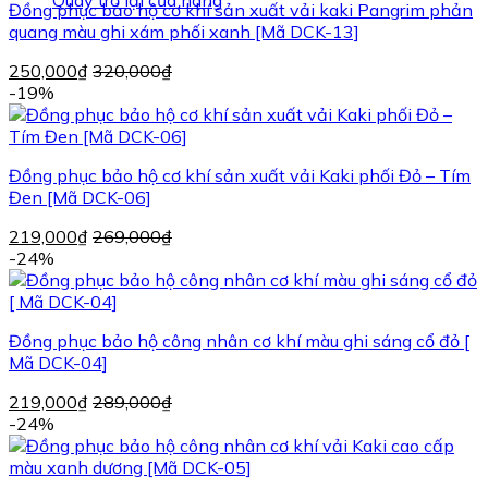
Quay trở lại cửa hàng
Đồng phục bảo hộ cơ khí sản xuất vải kaki Pangrim phản
quang màu ghi xám phối xanh [Mã DCK-13]
250,000
₫
320,000
₫
-19%
Đồng phục bảo hộ cơ khí sản xuất vải Kaki phối Đỏ – Tím
Đen [Mã DCK-06]
219,000
₫
269,000
₫
-24%
Đồng phục bảo hộ công nhân cơ khí màu ghi sáng cổ đỏ [
Mã DCK-04]
219,000
₫
289,000
₫
-24%