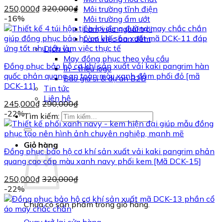
250,000
₫
320,000
₫
Môi trường tĩnh điện
-16%
Môi trường ẩm ướt
Làm việc ngoài trời
Làm việc ban đêm
Dịch vụ
May đồng phục theo yêu cầu
Đồng phục bảo hộ cơ khí sản xuất vải kaki pangrim hàn
In - thêu logo
quốc phản quang an toàn màu xanh đậm phối đỏ [mã
Báo giá sỉ & dự án B2B
DCK-11]
Tin tức
Liên hệ
245,000
₫
290,000
₫
-22%
Tìm kiếm:
Giỏ hàng
Đồng phục bảo hộ cơ khí sản xuất vải kaki pangrim phản
quang cao cấp màu xanh navy phối kem [Mã DCK-15]
250,000
₫
320,000
₫
-22%
Chưa có sản phẩm trong giỏ hàng.