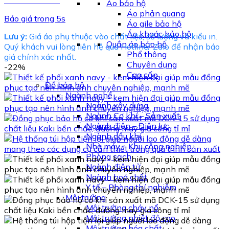
Áo bảo hộ
Áo phản quang
Báo giá trong 5s
Áo gile bảo hộ
Áo khoác bảo hộ
Lưu ý:
Giá áo phụ thuộc vào chất liệu, số lượng và kiểu in.
Quần áo bảo hộ
Quý khách vui lòng liên hệ qua Hotline/ Zalo để nhận báo
Phổ thông
giá chính xác nhất.
Chuyên dụng
-22%
Cao cấp
Đồ bảo hộ
Ngành nghề
Ngành xây dựng
Ngành Cơ khí – Sản xuất
Ngành điện – Điện lực
Ngành dầu khí
Nhà máy – Khu công nghiệp
Phòng sạch
Ngành điện tử
Ngành hoá chất
Y tế – Phòng thí nghiệm
Môi trường
Môi trường cháy nổ
Môi trường nhiệt độ cao
Môi trường hóa chất