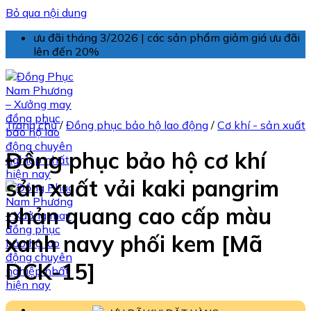
Bỏ qua nội dung
ưu đãi tháng 3/2026 | các sản phẩm giảm giá ưu đãi
lên đến 20%
Trang chủ
/
Đồng phục bảo hộ lao động
/
Cơ khí - sản xuất
Đồng phục bảo hộ cơ khí
sản xuất vải kaki pangrim
phản quang cao cấp màu
xanh navy phối kem [Mã
DCK-15]