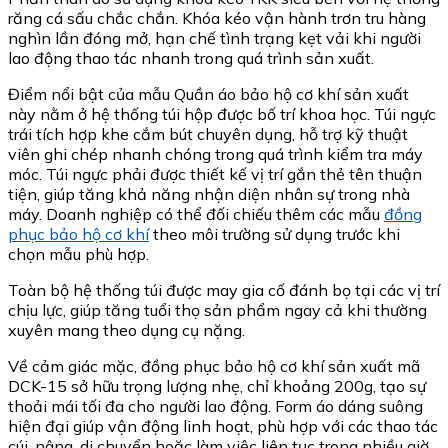
răng cá sấu chắc chắn. Khóa kéo vận hành trơn tru hàng
nghìn lần đóng mở, hạn chế tình trạng kẹt vải khi người
lao động thao tác nhanh trong quá trình sản xuất.
Điểm nổi bật của mẫu Quần áo bảo hộ cơ khí sản xuất
này nằm ở hệ thống túi hộp được bố trí khoa học. Túi ngực
trái tích hợp khe cắm bút chuyên dụng, hỗ trợ kỹ thuật
viên ghi chép nhanh chóng trong quá trình kiểm tra máy
móc. Túi ngực phải được thiết kế vị trí gắn thẻ tên thuận
tiện, giúp tăng khả năng nhận diện nhân sự trong nhà
máy. Doanh nghiệp có thể đối chiếu thêm các mẫu
đồng
phục bảo hộ cơ khí
theo môi trường sử dụng trước khi
chọn mẫu phù hợp.
Toàn bộ hệ thống túi được may gia cố đánh bọ tại các vị trí
chịu lực, giúp tăng tuổi thọ sản phẩm ngay cả khi thường
xuyên mang theo dụng cụ nặng.
Về cảm giác mặc, đồng phục bảo hộ cơ khí sản xuất mã
DCK-15 sở hữu trọng lượng nhẹ, chỉ khoảng 200g, tạo sự
thoải mái tối đa cho người lao động. Form áo dáng suông
hiện đại giúp vận động linh hoạt, phù hợp với các thao tác
cúi, nâng, di chuyển hoặc làm việc liên tục trong nhiều giờ.