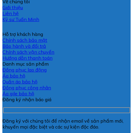
Về chúng tôi
Giới thiệu
Liên hệ
Kỹ sư Tuấn Minh
Hỗ trợ khách hàng
Chính sách bảo mật
Bảo hành và đổi trả
Chính sách vận chuyển
Hướng dẫn thanh toán
Danh mục sản phẩm
Đồng phục lao động
Áo bảo hộ
Quần áo bảo hộ
Đồng phục công nhân
Áo gile bảo hộ
Đăng ký nhận báo giá
Đăng ký với chúng tôi để nhận email về sản phẩm mới,
khuyến mại đặc biệt và các sự kiện độc đáo.