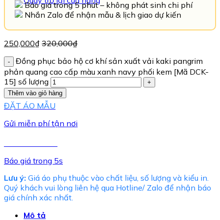
Quay trở lại cửa hàng
Báo giá trong 5 phút – không phát sinh chi phí
Nhắn Zalo để nhận mẫu & lịch giao dự kiến
250,000
₫
320,000
₫
Đồng phục bảo hộ cơ khí sản xuất vải kaki pangrim
phản quang cao cấp màu xanh navy phối kem [Mã DCK-
15] số lượng
Thêm vào giỏ hàng
ĐẶT ÁO MẪU
Gửi miễn phí tận nơi
TƯ VẤN NGAY
Báo giá trong 5s
Lưu ý:
Giá áo phụ thuộc vào chất liệu, số lượng và kiểu in.
Quý khách vui lòng liên hệ qua Hotline/ Zalo để nhận báo
giá chính xác nhất.
Mô tả