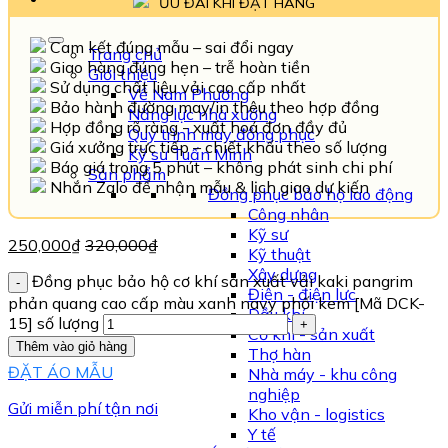
ƯU ĐÃI KHI ĐẶT HÀNG
Cam kết đúng mẫu – sai đổi ngay
Trang chủ
Giao hàng đúng hẹn – trễ hoàn tiền
Giới thiệu
Sử dụng chất liệu vải cao cấp nhất
Về Nam Phương
Bảo hành đường may/in thêu theo hợp đồng
Năng lực nhà xưởng
Hợp đồng rõ ràng - xuất hoá đơn đầy đủ
Quy trình may đồng phục
Giá xưởng trực tiếp – chiết khấu theo số lượng
Kỹ sư Tuấn Minh
Báo giá trong 5 phút – không phát sinh chi phí
Sản phẩm
Nhắn Zalo để nhận mẫu & lịch giao dự kiến
Đồng phục bảo hộ lao động
Công nhân
Kỹ sư
250,000
₫
320,000
₫
Kỹ thuật
Xây dựng
Đồng phục bảo hộ cơ khí sản xuất vải kaki pangrim
Điện - điện lực
phản quang cao cấp màu xanh navy phối kem [Mã DCK-
Dầu khí
15] số lượng
Cơ khí - sản xuất
Thêm vào giỏ hàng
Thợ hàn
ĐẶT ÁO MẪU
Nhà máy - khu công
nghiệp
Gửi miễn phí tận nơi
Kho vận - logistics
Y tế
TƯ VẤN NGAY