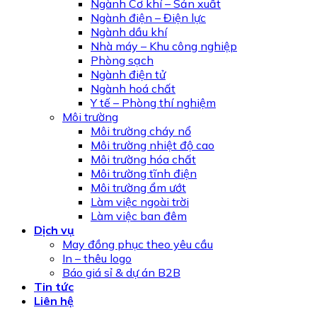
Ngành Cơ khí – Sản xuất
Ngành điện – Điện lực
Ngành dầu khí
Nhà máy – Khu công nghiệp
Phòng sạch
Ngành điện tử
Ngành hoá chất
Y tế – Phòng thí nghiệm
Môi trường
Môi trường cháy nổ
Môi trường nhiệt độ cao
Môi trường hóa chất
Môi trường tĩnh điện
Môi trường ẩm ướt
Làm việc ngoài trời
Làm việc ban đêm
Dịch vụ
May đồng phục theo yêu cầu
In – thêu logo
Báo giá sỉ & dự án B2B
Tin tức
Liên hệ