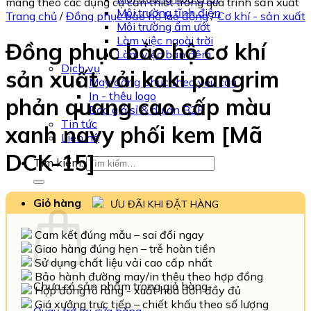
Môi trường tĩnh điện
Trang chủ
/
Đồng phục bảo hộ lao động
/
Cơ khí - sản xuất
Môi trường ẩm ướt
Làm việc ngoài trời
Đồng phục bảo hộ cơ khí
Làm việc ban đêm
Dịch vụ
sản xuất vải kaki pangrim
May đồng phục theo yêu cầu
In - thêu logo
phản quang cao cấp màu
Báo giá sỉ & dự án B2B
Tin tức
xanh navy phối kem [Mã
Liên hệ
DCK-15]
Tìm kiếm:
Giỏ hàng
ƯU ĐÃI KHI ĐẶT HÀNG
Cam kết đúng mẫu – sai đổi ngay
Giao hàng đúng hẹn – trễ hoàn tiền
Sử dụng chất liệu vải cao cấp nhất
Bảo hành đường may/in thêu theo hợp đồng
Chưa có sản phẩm trong giỏ hàng.
Hợp đồng rõ ràng - xuất hoá đơn đầy đủ
Giá xưởng trực tiếp – chiết khấu theo số lượng