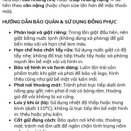
tiên theo
cân nặng
(hoặc chọn size lớn hơn để mặc thoải
mái).
HƯỚNG DẪN BẢO QUẢN & SỬ DỤNG ĐỒNG PHỤC
Phân loại và giặt riêng:
Trong lần giặt đầu tiên, nên
giặt bằng nước lạnh (không dùng xà phòng) để giữ
bền màu vải và hạn chế lem màu.
Hạn chế hóa chất tẩy rửa:
Sử dụng nước giặt có độ
tẩy nhẹ; không đổ trực tiếp thuốc tẩy hoặc xà phòng
mạnh lên bề mặt vải và hình in.
Bảo vệ hình in và form dáng:
Luôn lộn trái sản
phẩm trước khi giặt và phơi để bảo vệ logo, hình
thêu cũng như giữ bề mặt vải luôn mới.
Phơi nơi thoáng mát:
Tránh phơi trực tiếp dưới ánh
nắng gay gắt; nên phơi ở nơi có bóng râm, thoáng
gió để vải không bị xơ cứng.
Lưu ý khi ủi (là):
Sử dụng nhiệt độ thấp hoặc trung
bình (dưới 110°C); không ủi trực tiếp lên bề mặt hình
in, thêu hoặc phụ kiện.
Cất giữ đúng cách:
Bảo quản nơi khô ráo, thoáng
mát; tránh nơi ẩm ướt để ngăn chặn tình trạng nấm