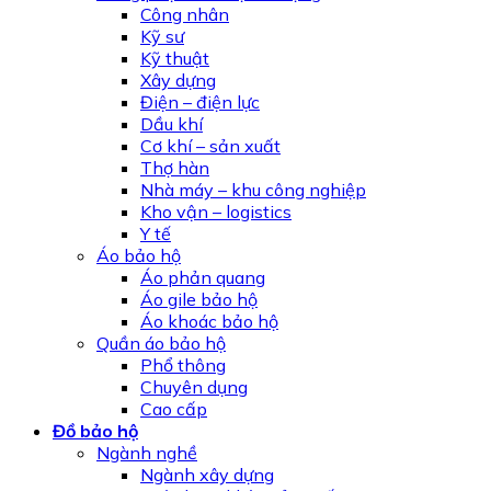
Công nhân
Kỹ sư
Kỹ thuật
Xây dựng
Điện – điện lực
Dầu khí
Cơ khí – sản xuất
Thợ hàn
Nhà máy – khu công nghiệp
Kho vận – logistics
Y tế
Áo bảo hộ
Áo phản quang
Áo gile bảo hộ
Áo khoác bảo hộ
Quần áo bảo hộ
Phổ thông
Chuyên dụng
Cao cấp
Đồ bảo hộ
Ngành nghề
Ngành xây dựng