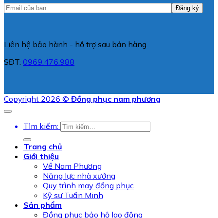
Liên hệ bảo hành - hỗ trợ sau bán hàng
SĐT:
0969.476.988
Copyright 2026 ©
Đồng phục nam phương
Tìm kiếm:
Trang chủ
Giới thiệu
Về Nam Phương
Năng lực nhà xưởng
Quy trình may đồng phục
Kỹ sư Tuấn Minh
Sản phẩm
Đồng phục bảo hộ lao động