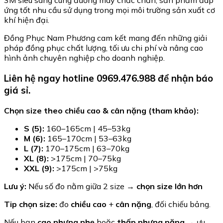
3M siêu sáng cùng đường may chắc chắn, sản phẩm đáp
ứng tốt nhu cầu sử dụng trong mọi môi trường sản xuất cơ
khí hiện đại.
Đồng Phục Nam Phương cam kết mang đến những giải
pháp đồng phục chất lượng, tối ưu chi phí và nâng cao
hình ảnh chuyên nghiệp cho doanh nghiệp.
Liên hệ ngay hotline 0969.476.988 để nhận báo
giá sỉ.
Chọn size theo chiều cao & cân nặng (tham khảo):
S (5):
160–165cm | 45–53kg
M (6):
165–170cm | 53–63kg
L (7):
170–175cm | 63–70kg
XL (8):
>175cm | 70–75kg
XXL (9):
>175cm | >75kg
Lưu ý:
Nếu số đo nằm giữa 2 size →
chọn size lớn hơn
Tip chọn size:
đo
chiều cao
+
cân nặng
, đối chiếu bảng.
Nếu bạn
cao nhưng nhẹ
hoặc
thấp nhưng nặng
→ ưu