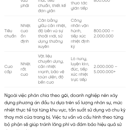
vừa
mức tiêu
800.000
thao tác
phải
chuẩn, thiết kế
gián tiếp
đơn giản
Cân bằng
Công
Nhiệt
giữa cản nhiệt,
nhân vận
Tiêu
cao
độ bền và sự
hành,
800.000 –
chuẩn
ổn
thoải mái, sử
tiếp xúc
2.000.000
định
dụng thường
nhiệt định
xuyên
kỳ
Vật liệu
Lò nung,
chuyên dụng,
Nhiệt
luyện kim,
Cao
cản nhiệt
2.000.000 –
rất
đúc, tiếp
cấp
mạnh, bảo vệ
5.000.000+
cao
xúc nhiệt
toàn diện, độ
trực tiếp
bền cao
Ngoài việc phân chia theo gói, doanh nghiệp nên xây
dựng phương án đầu tư dựa trên số lượng nhân sự, mức
nhiệt thực tế tại từng khu vực, tần suất sử dụng và chu kỳ
thay mới của trang bị. Việc tư vấn và cấu hình theo từng
bộ phận sẽ giúp tránh lãng phí và đảm bảo hiệu quả sử