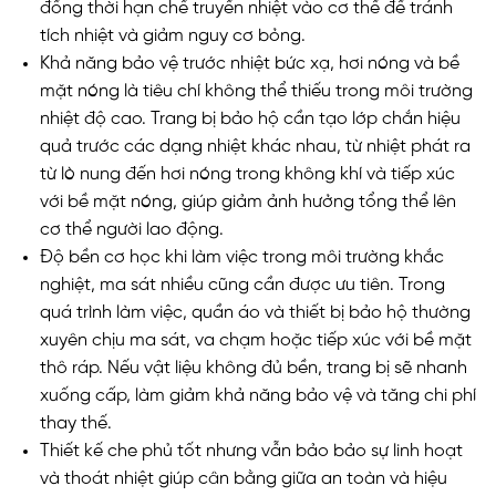
đồng thời hạn chế truyền nhiệt vào cơ thể để tránh
tích nhiệt và giảm nguy cơ bỏng.
Khả năng bảo vệ trước nhiệt bức xạ, hơi nóng và bề
mặt nóng là tiêu chí không thể thiếu trong môi trường
nhiệt độ cao. Trang bị bảo hộ cần tạo lớp chắn hiệu
quả trước các dạng nhiệt khác nhau, từ nhiệt phát ra
từ lò nung đến hơi nóng trong không khí và tiếp xúc
với bề mặt nóng, giúp giảm ảnh hưởng tổng thể lên
cơ thể người lao động.
Độ bền cơ học khi làm việc trong môi trường khắc
nghiệt, ma sát nhiều cũng cần được ưu tiên. Trong
quá trình làm việc, quần áo và thiết bị bảo hộ thường
xuyên chịu ma sát, va chạm hoặc tiếp xúc với bề mặt
thô ráp. Nếu vật liệu không đủ bền, trang bị sẽ nhanh
xuống cấp, làm giảm khả năng bảo vệ và tăng chi phí
thay thế.
Thiết kế che phủ tốt nhưng vẫn bảo bảo sự linh hoạt
và thoát nhiệt giúp cân bằng giữa an toàn và hiệu