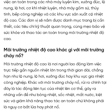
việc an toàn trong các nhà máy luyện kim, xưởng đúc, lò
nung, lò hơi, cơ khí nhiệt luyện, nhà máy gốm sứ, thủy
tinh, bếp công nghiệp và các khu vực sản xuất có nhiệt
độ cao. Các đơn vị sẽ nắm được danh mục trang bị cần
thiết, các tiêu chí kỹ thuật quan trọng, cùng mẹo bảo vệ
sức khỏe và thao tác an toàn trong môi trường nhiệt độ
cao.
Môi trường nhiệt độ cao khác gì với môi trường
cháy nổ?
Môi trường nhiệt độ cao là nơi người lao động làm việc
trực tiếp gần nguồn nhiệt lớn trong thời gian dài, chẳng
hạn như lò nung, lò hơi, xưởng đúc hay khu vực gia nhiệt
công nghiệp. Khác với môi trường cháy nổ, rủi ro chính tại
đây là tác động liên tục của nhiệt lên cơ thể, gây ra
những vấn đề như bỏng nhiệt, sốc nhiệt, mất nước, kiệt
sức và giảm khả năng thao tác an toàn chứ không phải
là nguy cơ bắt lửa hay phát nổ.