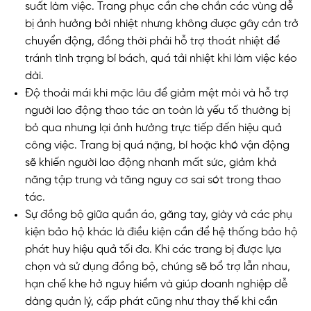
suất làm việc. Trang phục cần che chắn các vùng dễ
bị ảnh hưởng bởi nhiệt nhưng không được gây cản trở
chuyển động, đồng thời phải hỗ trợ thoát nhiệt để
tránh tình trạng bí bách, quá tải nhiệt khi làm việc kéo
dài.
Độ thoải mái khi mặc lâu để giảm mệt mỏi và hỗ trợ
người lao động thao tác an toàn là yếu tố thường bị
bỏ qua nhưng lại ảnh hưởng trực tiếp đến hiệu quả
công việc. Trang bị quá nặng, bí hoặc khó vận động
sẽ khiến người lao động nhanh mất sức, giảm khả
năng tập trung và tăng nguy cơ sai sót trong thao
tác.
Sự đồng bộ giữa quần áo, găng tay, giày và các phụ
kiện bảo hộ khác là điều kiện cần để hệ thống bảo hộ
phát huy hiệu quả tối đa. Khi các trang bị được lựa
chọn và sử dụng đồng bộ, chúng sẽ bổ trợ lẫn nhau,
hạn chế khe hở nguy hiểm và giúp doanh nghiệp dễ
dàng quản lý, cấp phát cũng như thay thế khi cần