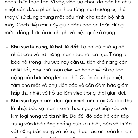
cách thức thao tác. Vì vậy, việc lựa chọn đồ bảo hộ chịu
nhiệt cần được phân loại theo từng môi trường cụ thể,
thay vì sử dụng chung một cấu hình cho toàn bộ nhà
máy. Cách tiếp cận này giúp đảm bảo an toàn đúng
mức, đồng thời tối ưu chi phí và hiệu quả sử dụng.
Khu vực lò nung, lò hơi, lò đốt:
Là nơi có cường độ
nhiệt cao và hơi nóng mạnh tỏa ra liên tục. Trang bị
bảo hộ trong khu vực này cần ưu tiên khả năng cản
nhiệt tốt, che phủ toàn diện và hạn chế tối đa tác
động của hơi nóng lên cơ thể. Quần áo chịu nhiệt,
tấm che mặt và phụ kiện bảo vệ cần đảm bảo giảm
hấp thụ nhiệt và hỗ trợ làm việc trong thời gian dài.
Khu vực luyện kim, đúc, gia nhiệt kim loại:
Có đặc thù
là nhiệt bức xạ mạnh kèm theo nguy cơ tiếp xúc với
kim loại nóng và tia nhiệt. Do đó, đồ bảo hộ cần tập
trung vào khả năng chống bức xạ nhiệt, bảo vệ trước
vật nóng bắn văng và hỗ trợ thao tác an toàn khi làm