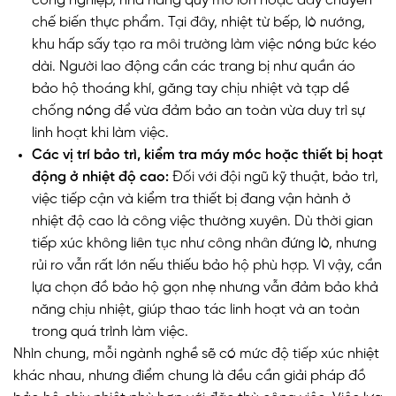
công nghiệp, nhà hàng quy mô lớn hoặc dây chuyền
chế biến thực phẩm. Tại đây, nhiệt từ bếp, lò nướng,
khu hấp sấy tạo ra môi trường làm việc nóng bức kéo
dài. Người lao động cần các trang bị như quần áo
bảo hộ thoáng khí, găng tay chịu nhiệt và tạp dề
chống nóng để vừa đảm bảo an toàn vừa duy trì sự
linh hoạt khi làm việc.
Các vị trí bảo trì, kiểm tra máy móc hoặc thiết bị hoạt
động ở nhiệt độ cao:
Đối với đội ngũ kỹ thuật, bảo trì,
việc tiếp cận và kiểm tra thiết bị đang vận hành ở
nhiệt độ cao là công việc thường xuyên. Dù thời gian
tiếp xúc không liên tục như công nhân đứng lò, nhưng
rủi ro vẫn rất lớn nếu thiếu bảo hộ phù hợp. Vì vậy, cần
lựa chọn đồ bảo hộ gọn nhẹ nhưng vẫn đảm bảo khả
năng chịu nhiệt, giúp thao tác linh hoạt và an toàn
trong quá trình làm việc.
Nhìn chung, mỗi ngành nghề sẽ có mức độ tiếp xúc nhiệt
khác nhau, nhưng điểm chung là đều cần giải pháp đồ