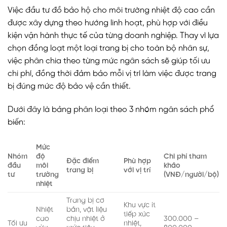
Việc đầu tư đồ bảo hộ cho môi trường nhiệt độ cao cần
được xây dựng theo hướng linh hoạt, phù hợp với điều
kiện vận hành thực tế của từng doanh nghiệp. Thay vì lựa
chọn đồng loạt một loại trang bị cho toàn bộ nhân sự,
việc phân chia theo từng mức ngân sách sẽ giúp tối ưu
chi phí, đồng thời đảm bảo mỗi vị trí làm việc được trang
bị đúng mức độ bảo vệ cần thiết.
Dưới đây là bảng phân loại theo 3 nhóm ngân sách phổ
biến:
Mức
Nhóm
độ
Chi phí tham
Đặc điểm
Phù hợp
đầu
môi
khảo
trang bị
với vị trí
tư
trường
(VNĐ/người/bộ)
nhiệt
Trang bị cơ
Khu vực ít
Nhiệt
bản, vật liệu
tiếp xúc
cao
chịu nhiệt ở
300.000 –
Tối ưu
nhiệt,