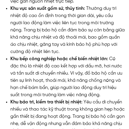
việc gần nguồn nhiệt trực tiếp.
Khu vực sản xuất gốm sứ, thủy tinh:
Thường duy trì
nhiệt độ cao ổn định trong thời gian dài, yêu cầu
người lao động làm việc liên tục trong môi trường
nóng. Trang bị bảo hộ cần đảm bảo sự cân bằng giữa
khả năng chịu nhiệt và độ thoải mái, bao gồm quần
áo chịu nhiệt, găng tay và kính bảo hộ phù hợp với
cường độ nhiệt liên tục.
Khu bếp công nghiệp hoặc chế biến nhiệt lớn:
Có
đặc thù là nhiệt độ cao kết hợp với dầu mỡ, hơi nước
và tần suất di chuyển nhiều. Vì vậy, đồ bảo hộ cần ưu
tiên sự linh hoạt, thoải mái, khả năng chống nóng và
hạn chế bám bẩn, giúp người lao động duy trì hiệu
suất trong môi trường làm việc năng động.
Khu bảo trì, kiểm tra thiết bị nhiệt:
Yêu cầu di chuyển
nhiều và thao tác kỹ thuật trong không gian hẹp hoặc
gần thiết bị đang hoạt động. Trang bị bảo hộ cần gọn
nhẹ, dễ vận động nhưng vẫn đảm bảo khả năng chịu