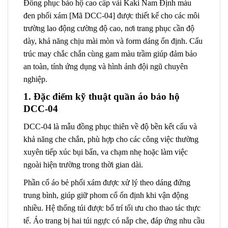
Đồng phục bảo hộ cao cấp vải Kaki Nam Định màu
đen phối xám [Mã DCC-04] được thiết kế cho các môi
trường lao động cường độ cao, nơi trang phục cần độ
dày, khả năng chịu mài mòn và form dáng ổn định. Cấu
trúc may chắc chắn cùng gam màu trầm giúp đảm bảo
an toàn, tính ứng dụng và hình ảnh đội ngũ chuyên
nghiệp.
1. Đặc điểm kỹ thuật quần áo bảo hộ
DCC-04
DCC-04 là mẫu đồng phục thiên về độ bền kết cấu và
khả năng che chắn, phù hợp cho các công việc thường
xuyên tiếp xúc bụi bẩn, va chạm nhẹ hoặc làm việc
ngoài hiện trường trong thời gian dài.
Phần cổ áo bẻ phối xám được xử lý theo dáng đứng
trung bình, giúp giữ phom cổ ổn định khi vận động
nhiều. Hệ thống túi được bố trí tối ưu cho thao tác thực
tế. Áo trang bị hai túi ngực có nắp che, đáp ứng nhu cầu