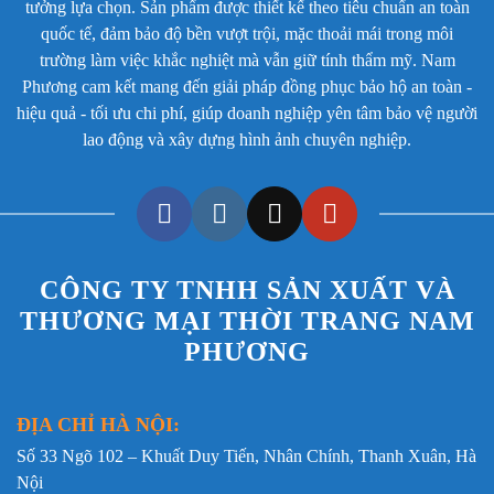
tưởng lựa chọn. Sản phẩm được thiết kế theo tiêu chuẩn an toàn
Đường may
May trần 2 kim
quốc tế, đảm bảo độ bền vượt trội, mặc thoải mái trong môi
Đặc tính
Dày dặn, chịu mài mòn, bền màu
trường làm việc khắc nghiệt mà vẫn giữ tính thẩm mỹ. Nam
Phương cam kết mang đến giải pháp đồng phục bảo hộ an toàn -
Bảo quản
Giặt máy chế độ nhẹ, lộn trái khi phơi
hiệu quả - tối ưu chi phí, giúp doanh nghiệp yên tâm bảo vệ người
lao động và xây dựng hình ảnh chuyên nghiệp.
3. Ứng dụng thực tế
Nhờ kết cấu chắc chắn và màu sắc trầm dễ sử dụng,
quần áo bảo hộ DCC-04 phù hợp cho nhiều môi trường
lao động đặc thù như:
CÔNG TY TNHH SẢN XUẤT VÀ
THƯƠNG MẠI THỜI TRANG NAM
Công trình xây dựng dân dụng và công nghiệp;
PHƯƠNG
Nhà máy sản xuất, xưởng cơ khí, xưởng gia công
nặng;
ĐỊA CHỈ HÀ NỘI:
Ngành điện, kỹ thuật công nghiệp, bảo trì hệ thống;
Số 33 Ngõ 102 – Khuất Duy Tiến, Nhân Chính, Thanh Xuân, Hà
Hầm mỏ, khai thác vật liệu, môi trường nhiều bụi;
Nội