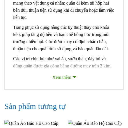
mang theo vật dụng cá nhân; quần đi kèm túi hộp hai
bên đùi, thuận tiện sử dụng khi di chuyển hoặc làm việc
liên tục.
Trang phục sử dụng hàng cúc kỹ thuật thay cho khóa
kéo, giúp tăng độ bền và hạn chế hỏng hóc trong môi
trường nhiều bụi. Cúc được may cố định chắc chắn,
thuận tiện cho quá trình sử dụng và bảo quản lâu dài.
Các vị trí chịu lực như vai áo, sườn thân, đáy túi và
đũng quần được gia công bằng đường may trần 2 kim,
giúp sản phẩm giữ phom ổn định, hạn chế bung chỉ khi
Xem thêm
làm việc cường độ cao. Chất vải Kaki dày tạo cảm giác
mặc đầm, chắc, che chắn tốt nhưng vẫn đảm bảo độ
thoải mái nhờ form dáng suông vừa, không ôm sát.
Sản phẩm tương tự
2. Chất liệu & Thông số kỹ thuật
DCC-04 sử dụng vải Kaki Nam Định – dòng vải truyền