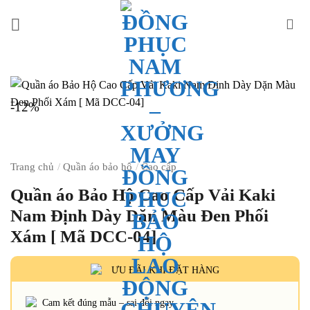
Bỏ
qua
nội
dung
-12%
Trang chủ
/
Quần áo bảo hộ
/
Cao cấp
Quần áo Bảo Hộ Cao Cấp Vải Kaki
Nam Định Dày Dặn Màu Đen Phối
Xám [ Mã DCC-04]
ƯU ĐÃI KHI ĐẶT HÀNG
Cam kết đúng mẫu – sai đổi ngay