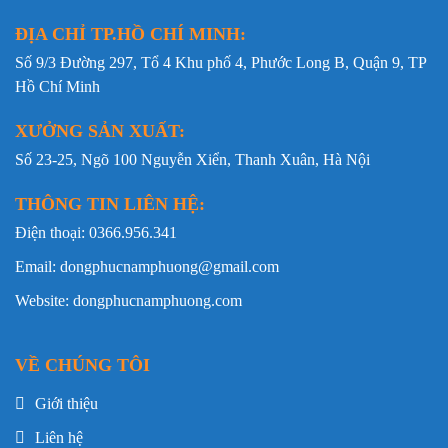
Đội ngũ vệ sinh môi trường, duy tu và bảo trì hạ tầng.
ĐỊA CHỈ TP.HỒ CHÍ MINH:
Xưởng may Đồng Phục Nam Phương đồng hành cùng
Số 9/3 Đường 297, Tổ 4 Khu phố 4, Phước Long B, Quận 9, TP
doanh nghiệp từ khâu tư vấn chất liệu, thiết kế đến sản
Hồ Chí Minh
xuất và in – thêu logo theo yêu cầu, đảm bảo sự đồng
bộ và chuyên nghiệp cho từng đơn hàng. Để được tư
XƯỞNG SẢN XUẤT:
vấn chi tiết và nhận báo giá sỉ phù hợp, vui lòng liên hệ
Số 23-25, Ngõ 100 Nguyễn Xiển, Thanh Xuân, Hà Nội
hotline 0969.228.488 – đội ngũ Nam Phương luôn sẵn
sàng hỗ trợ theo nhu cầu thực tế.
THÔNG TIN LIÊN HỆ:
Điện thoại: 0366.956.341
Email: dongphucnamphuong@gmail.com
Website: dongphucnamphuong.com
VỀ CHÚNG TÔI
Giới thiệu
Liên hệ