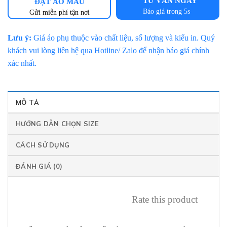
TƯ VẤN NGAY
ĐẶT ÁO MẪU
Báo giá trong 5s
Gửi miễn phí tận nơi
Lưu ý:
Giá áo phụ thuộc vào chất liệu, số lượng và kiểu in. Quý
khách vui lòng liên hệ qua Hotline/ Zalo để nhận báo giá chính
xác nhất.
MÔ TẢ
HƯỚNG DẪN CHỌN SIZE
CÁCH SỬ DỤNG
ĐÁNH GIÁ (0)
Rate this product