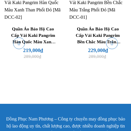
thống được đánh giá cao về độ dày, độ bền và khả năng
chịu ma sát. Bề mặt vải chắc, ít xù lông, phù hợp cho
các ngành nghề cần trang phục lao động sử dụng lâu
dài. Vải giữ màu ổn định, ít phai sau nhiều lần giặt, giúp
Quần Áo Bảo Hộ Cao
Quần Áo Bảo Hộ Cao
đồng phục duy trì hình ảnh đồng bộ.
Cấp Vải Kaki Pangrim
Cấp Vải Kaki Pangrim
Hàn Quốc Màu Xanh
Bền Chắc Màu Trắng
Thông số kỹ thuật sản phẩm:
Than Phối Đỏ [Mã DCC-
Phối Đỏ [Mã DCC-01]
219,000
₫
229,000
₫
02]
Hạng mục
Thông tin
289,000
₫
289,000
₫
Mã sản phẩm
DCC-04
Chất liệu
Kaki Nam Định dày
Màu sắc
Đen phối xám
Kiểu dáng
Áo dài tay, quần dài đồng bộ
Thiết kế
Cổ bẻ, hàng cúc kỹ thuật
Đồng Phục Nam Phương – Công ty chuyên may đồng phục bảo
Túi
Túi ngực nắp che, túi hộp quần
hộ lao động uy tín, chất lượng cao, được nhiều doanh nghiệp tin