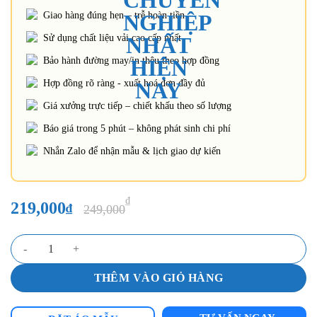
Giao hàng đúng hẹn – trễ hoàn tiền
Sử dụng chất liệu vải cao cấp nhất
Bảo hành đường may/in thêu theo hợp đồng
Hợp đồng rõ ràng - xuất hoá đơn đầy đủ
Giá xưởng trực tiếp – chiết khấu theo số lượng
Báo giá trong 5 phút – không phát sinh chi phí
Nhắn Zalo để nhận mẫu & lịch giao dự kiến
₫
219,000
₫
249,000
Quần áo Bảo Hộ Cao Cấp Vải Kaki Nam Định Dày Dặn Màu Đen Phối
THÊM VÀO GIỎ HÀNG