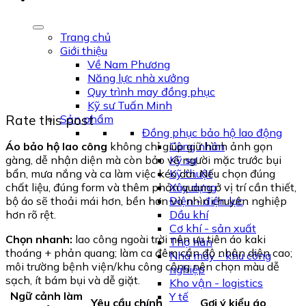
Trang chủ
Giới thiệu
Về Nam Phương
Năng lực nhà xưởng
Quy trình may đồng phục
Kỹ sư Tuấn Minh
Rate this post
Sản phẩm
Đồng phục bảo hộ lao động
Áo bảo hộ lao công
không chỉ giúp giữ hình ảnh gọn
Công nhân
gàng, dễ nhận diện mà còn bảo vệ người mặc trước bụi
Kỹ sư
bẩn, mưa nắng và ca làm việc kéo dài. Nếu chọn đúng
Kỹ thuật
chất liệu, đúng form và thêm phản quang ở vị trí cần thiết,
Xây dựng
bộ áo sẽ thoải mái hơn, bền hơn và nhìn chuyên nghiệp
Điện - điện lực
hơn rõ rệt.
Dầu khí
Cơ khí - sản xuất
Chọn nhanh:
lao công ngoài trời nên ưu tiên áo kaki
Thợ hàn
thoáng + phản quang; làm ca đêm cần độ nhận diện cao;
Nhà máy - khu công
môi trường bệnh viện/khu công cộng nên chọn màu dễ
nghiệp
sạch, ít bám bụi và dễ giặt.
Kho vận - logistics
Ngữ cảnh làm
Y tế
Yêu cầu chính
Gợi ý kiểu áo