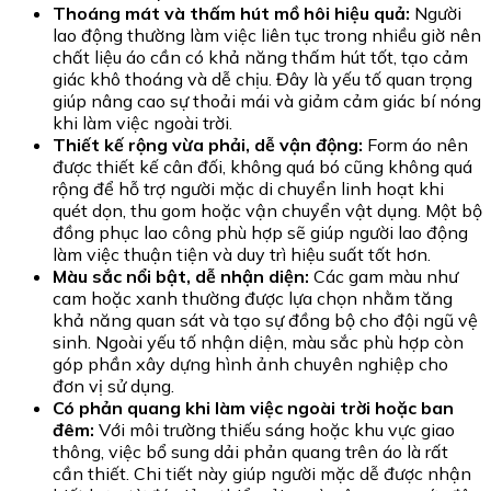
Thoáng mát và thấm hút mồ hôi hiệu quả:
Người
lao động thường làm việc liên tục trong nhiều giờ nên
chất liệu áo cần có khả năng thấm hút tốt, tạo cảm
giác khô thoáng và dễ chịu. Đây là yếu tố quan trọng
giúp nâng cao sự thoải mái và giảm cảm giác bí nóng
khi làm việc ngoài trời.
Thiết kế rộng vừa phải, dễ vận động:
Form áo nên
được thiết kế cân đối, không quá bó cũng không quá
rộng để hỗ trợ người mặc di chuyển linh hoạt khi
quét dọn, thu gom hoặc vận chuyển vật dụng. Một bộ
đồng phục lao công phù hợp sẽ giúp người lao động
làm việc thuận tiện và duy trì hiệu suất tốt hơn.
Màu sắc nổi bật, dễ nhận diện:
Các gam màu như
cam hoặc xanh thường được lựa chọn nhằm tăng
khả năng quan sát và tạo sự đồng bộ cho đội ngũ vệ
sinh. Ngoài yếu tố nhận diện, màu sắc phù hợp còn
góp phần xây dựng hình ảnh chuyên nghiệp cho
đơn vị sử dụng.
Có phản quang khi làm việc ngoài trời hoặc ban
đêm:
Với môi trường thiếu sáng hoặc khu vực giao
thông, việc bổ sung dải phản quang trên áo là rất
cần thiết. Chi tiết này giúp người mặc dễ được nhận