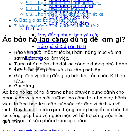
5.1.
Chọn theo môi trường làm việc
Môi trường tĩnh điện
5.2.
Chọn theo chất liệu vải
Môi trường ẩm ướt
5.3.
Chọn theo kiểu dáng và thiết kế
Làm việc ngoài trời
6.
Báo giá áo bảo hộ lao công
Làm việc ban đêm
7.
May áo bảo hộ lao công ở đâu uy tín?
Dịch vụ
May đồng phục theo yêu cầu
Áo bảo hộ lao công dùng để làm gì?
In - thêu logo
Báo giá sỉ & dự án B2B
Bảo vệ người mặc trước bụi bẩn, nắng mưa và ma
Tin tức
sát nhẹ trong ca làm việc.
Liên hệ
Tăng nhận diện cho đội lao công ở đường phố, bệnh
Tìm kiếm:
viện, khu công cộng và khu công nghiệp.
Giúp đơn vị trông đồng bộ hơn khi cần quản lý theo
tổ/ca.
Giỏ hàng
Áo bảo hộ lao công là trang phục chuyên dụng dành cho
nhân viên vệ sinh môi trường, lao công tại nhà máy, bệnh
viện, trường học, khu dân cư hoặc các đơn vị dịch vụ vệ
sinh. Đây là một phần quan trọng trong bộ quần áo bảo hộ
lao công, giúp bảo vệ người mặc và hỗ trợ công việc hiệu
Chưa có sản phẩm trong giỏ hàng.
quả hơn.