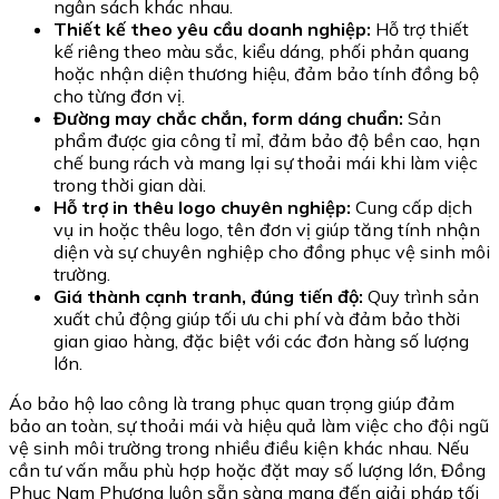
ngân sách khác nhau.
Thiết kế theo yêu cầu doanh nghiệp:
Hỗ trợ thiết
kế riêng theo màu sắc, kiểu dáng, phối phản quang
hoặc nhận diện thương hiệu, đảm bảo tính đồng bộ
cho từng đơn vị.
Đường may chắc chắn, form dáng chuẩn:
Sản
phẩm được gia công tỉ mỉ, đảm bảo độ bền cao, hạn
chế bung rách và mang lại sự thoải mái khi làm việc
trong thời gian dài.
Hỗ trợ in thêu logo chuyên nghiệp:
Cung cấp dịch
vụ in hoặc thêu logo, tên đơn vị giúp tăng tính nhận
diện và sự chuyên nghiệp cho đồng phục vệ sinh môi
trường.
Giá thành cạnh tranh, đúng tiến độ:
Quy trình sản
xuất chủ động giúp tối ưu chi phí và đảm bảo thời
gian giao hàng, đặc biệt với các đơn hàng số lượng
lớn.
Áo bảo hộ lao công là trang phục quan trọng giúp đảm
bảo an toàn, sự thoải mái và hiệu quả làm việc cho đội ngũ
vệ sinh môi trường trong nhiều điều kiện khác nhau. Nếu
cần tư vấn mẫu phù hợp hoặc đặt may số lượng lớn, Đồng
Phục Nam Phương luôn sẵn sàng mang đến giải pháp tối