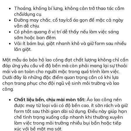
Thoáng, không bí lưng, không cản trở thao tác cầm
chổi/dụng cụ.
Đường may chắc, cổ tay/cổ áo gọn để mặc cả ngày
vẫn dễ chịu.
Có phản quang ở vị trí dễ thấy nếu làm việc sáng
sớm hoặc ban đêm.
Vải ít bám bụi, giặt nhanh khô và giữ form sau nhiều
lần giặt.
Một mẫu áo bảo hộ lao công đạt chất lượng không chỉ cần
đáp ứng yêu cầu về độ bền mà còn phải mang lại sự thoải
mái và an toàn cho người mặc trong quá trình làm việc.
Dưới đây là những đặc điểm quan trọng cần có khi lựa
chọn trang phục cho đội ngũ vệ sinh môi trường và lao
công.
Chất liệu bền, chịu mài mòn tốt:
Áo lao công nên
được may từ loại vải có độ bền cao, ít sờn rách và giữ
form tốt sau thời gian dài sử dụng. Điều này giúp hạn
chế tình trạng xuống cấp nhanh khi thường xuyên
làm việc trong môi trường nhiều bụi bẩn hoặc tiếp
xúc với bề mặt ma sát.