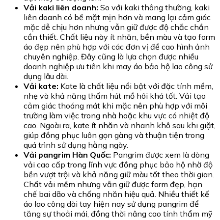
Vải kaki liên doanh:
So với kaki thông thường, kaki
liên doanh có bề mặt mịn hơn và mang lại cảm giác
mặc dễ chịu hơn nhưng vẫn giữ được độ chắc chắn
cần thiết. Chất liệu này ít nhăn, bền màu và tạo form
áo đẹp nên phù hợp với các đơn vị đề cao hình ảnh
chuyên nghiệp. Đây cũng là lựa chọn được nhiều
doanh nghiệp ưu tiên khi may áo bảo hộ lao công sử
dụng lâu dài.
Vải kate:
Kate là chất liệu nổi bật với đặc tính mềm,
nhẹ và khả năng thấm hút mồ hôi khá tốt. Vải tạo
cảm giác thoáng mát khi mặc nên phù hợp với môi
trường làm việc trong nhà hoặc khu vực có nhiệt độ
cao. Ngoài ra, kate ít nhăn và nhanh khô sau khi giặt,
giúp đồng phục luôn gọn gàng và thuận tiện trong
quá trình sử dụng hằng ngày.
Vải pangrim Hàn Quốc:
Pangrim được xem là dòng
vải cao cấp trong lĩnh vực đồng phục bảo hộ nhờ độ
bền vượt trội và khả năng giữ màu tốt theo thời gian.
Chất vải mềm nhưng vẫn giữ được form đẹp, hạn
chế bai dão và chống nhăn hiệu quả. Nhiều thiết kế
áo lao công dài tay hiện nay sử dụng pangrim để
tăng sự thoải mái, đồng thời nâng cao tính thẩm mỹ