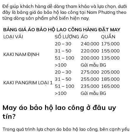
Để giúp khách hàng dễ dàng tham khảo và lựa chọn, dưới
đây là bảng giá áo bảo hộ lao công tại Nam Phương theo
từng dòng sản phẩm phổ biến hiện nay.
BẢNG GIÁ ÁO BẢO HỘ LAO CÔNG HÀNG ĐẶT MAY
LOẠI VẢI
SỐ LƯỢNG
ÁO
QUẦN
20 – 30
240.000
175.000
31 – 50
220.000
155.000
KAKI NAM ĐỊNH
51 – 100
200.000
135.000
>100
Gửi mẫu BG
20 – 30
275.000
205.000
31 – 50
255.000
185.000
KAKI PANGRIM LOẠI 1
51 – 100
235.000
165.000
>100
Gửi mẫu BG
May áo bảo hộ lao công ở đâu uy
tín?
Trong quá trình lựa chọn áo bảo hộ lao công, bên cạnh yếu