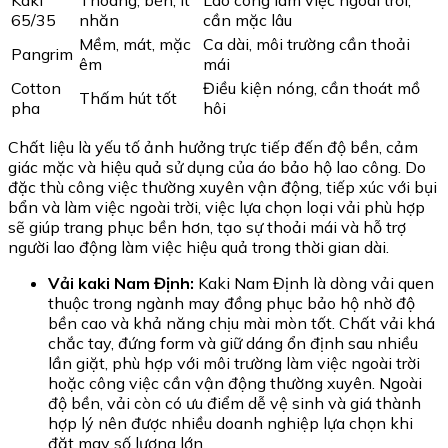
Kaki
Thoáng, bền, ít
Lao công làm việc ngoài trời,
65/35
nhăn
cần mặc lâu
Mềm, mát, mặc
Ca dài, môi trường cần thoải
Pangrim
êm
mái
Cotton
Điều kiện nóng, cần thoát mồ
Thấm hút tốt
pha
hôi
Chất liệu là yếu tố ảnh hưởng trực tiếp đến độ bền, cảm
giác mặc và hiệu quả sử dụng của áo bảo hộ lao công. Do
đặc thù công việc thường xuyên vận động, tiếp xúc với bụi
bẩn và làm việc ngoài trời, việc lựa chọn loại vải phù hợp
sẽ giúp trang phục bền hơn, tạo sự thoải mái và hỗ trợ
người lao động làm việc hiệu quả trong thời gian dài.
Vải kaki Nam Định:
Kaki Nam Định là dòng vải quen
thuộc trong ngành may đồng phục bảo hộ nhờ độ
bền cao và khả năng chịu mài mòn tốt. Chất vải khá
chắc tay, đứng form và giữ dáng ổn định sau nhiều
lần giặt, phù hợp với môi trường làm việc ngoài trời
hoặc công việc cần vận động thường xuyên. Ngoài
độ bền, vải còn có ưu điểm dễ vệ sinh và giá thành
hợp lý nên được nhiều doanh nghiệp lựa chọn khi
đặt may số lượng lớn.