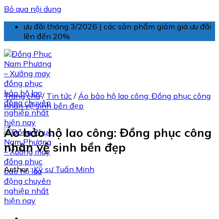
Bỏ qua nội dung
ưu đãi tháng 3/2026 | các sản phẩm giảm giá ưu đãi
lên đến 20%
Trang chủ
/
Tin tức
/
Áo bảo hộ lao công: Đồng phục công
nhân vệ sinh bền đẹp
Áo bảo hộ lao công: Đồng phục công
nhân vệ sinh bền đẹp
Author :
Kỹ sư Tuấn Minh