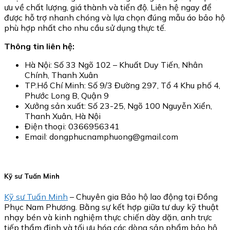
ưu về chất lượng, giá thành và tiến độ. Liên hệ ngay để
được hỗ trợ nhanh chóng và lựa chọn đúng mẫu áo bảo hộ
phù hợp nhất cho nhu cầu sử dụng thực tế.
Thông tin liên hệ:
Hà Nội: Số 33 Ngõ 102 – Khuất Duy Tiến, Nhân
Chính, Thanh Xuân
TP.Hồ Chí Minh: Số 9/3 Đường 297, Tổ 4 Khu phố 4,
Phước Long B, Quận 9
Xưởng sản xuất: Số 23-25, Ngõ 100 Nguyễn Xiển,
Thanh Xuân, Hà Nội
Điện thoại: 0366956341
Email: dongphucnamphuong@gmail.com
Kỹ sư Tuấn Minh
Kỹ sư Tuấn Minh
– Chuyên gia Bảo hộ lao động tại Đồng
Phục Nam Phương. Bằng sự kết hợp giữa tư duy kỹ thuật
nhạy bén và kinh nghiệm thực chiến dày dặn, anh trực
tiếp thẩm định và tối ưu hóa các dòng sản phẩm bảo hộ,