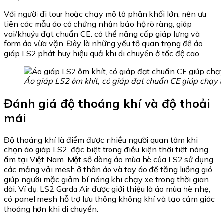
Với người đi tour hoặc chạy mô tô phân khối lớn, nên ưu
tiên các mẫu áo có chứng nhận bảo hộ rõ ràng, giáp
vai/khuỷu đạt chuẩn CE, có thể nâng cấp giáp lưng và
form áo vừa vặn. Đây là những yếu tố quan trọng để áo
giáp LS2 phát huy hiệu quả khi di chuyển ở tốc độ cao.
Áo giáp LS2 ôm khít, có giáp đạt chuẩn CE giúp chạy 
Đánh giá độ thoáng khí và độ thoải
mái
Độ thoáng khí là điểm được nhiều người quan tâm khi
chọn áo giáp LS2, đặc biệt trong điều kiện thời tiết nóng
ẩm tại Việt Nam. Một số dòng áo mùa hè của LS2 sử dụng
các mảng vải mesh ở thân áo và tay áo để tăng luồng gió,
giúp người mặc giảm bí nóng khi chạy xe trong thời gian
dài. Ví dụ, LS2 Garda Air được giới thiệu là áo mùa hè nhẹ,
có panel mesh hỗ trợ lưu thông không khí và tạo cảm giác
thoáng hơn khi di chuyển.