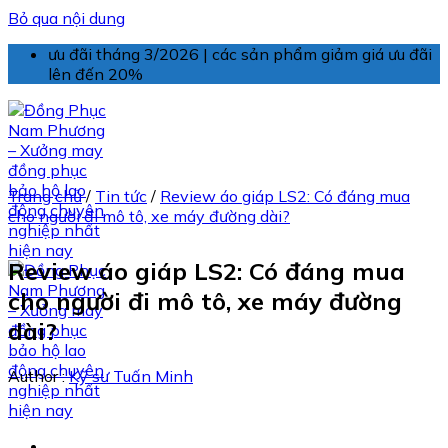
Bỏ qua nội dung
ưu đãi tháng 3/2026 | các sản phẩm giảm giá ưu đãi
lên đến 20%
Trang chủ
/
Tin tức
/
Review áo giáp LS2: Có đáng mua
cho người đi mô tô, xe máy đường dài?
Review áo giáp LS2: Có đáng mua
cho người đi mô tô, xe máy đường
dài?
Author :
Kỹ sư Tuấn Minh