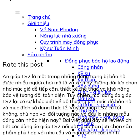
Trang chủ
Giới thiệu
Về Nam Phương
Năng lực nhà xưởng
Quy trình may đồng phục
Kỹ sư Tuấn Minh
Sản phẩm
Đồng phục bảo hộ lao động
Rate this post
Công nhân
Kỹ sư
Áo giáp LS2 là một trong những dòng trang bị bảo hộ
Kỹ thuật
được nhiều người chơi mô tô và xe máy đường dài lựa chọn
Xây dựng
nhờ mức giá dễ tiếp cận, thiết kế thể thao và khả năng
Điện - điện lực
bảo vệ tương đối toàn diện. Tuy nhiên, mỗi dòng áo giáp
Dầu khí
LS2 lại có sự khác biệt về độ thoáng khí, mức độ bảo hộ
Cơ khí - sản xuất
và mục đích sử dụng thực tế. Vậy áo giáp LS2 có tốt
Thợ hàn
không, phù hợp với đối tượng nào và đâu là những mẫu
Nhà máy - khu công
đáng cân nhắc hiện nay? Bài viết dưới đây sẽ review chi
nghiệp
tiết các dòng áo giáp LS2 nổi bật, giúp bạn lựa chọn sản
Kho vận - logistics
phẩm phù hợp với nhu cầu và ngân sách của mình.
Y tế