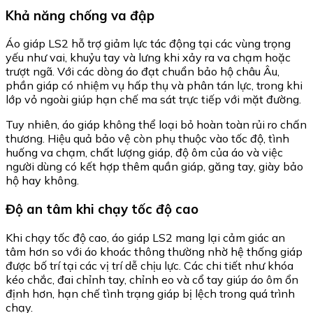
Khả năng chống va đập
Áo giáp LS2 hỗ trợ giảm lực tác động tại các vùng trọng
yếu như vai, khuỷu tay và lưng khi xảy ra va chạm hoặc
trượt ngã. Với các dòng áo đạt chuẩn bảo hộ châu Âu,
phần giáp có nhiệm vụ hấp thụ và phân tán lực, trong khi
lớp vỏ ngoài giúp hạn chế ma sát trực tiếp với mặt đường.
Tuy nhiên, áo giáp không thể loại bỏ hoàn toàn rủi ro chấn
thương. Hiệu quả bảo vệ còn phụ thuộc vào tốc độ, tình
huống va chạm, chất lượng giáp, độ ôm của áo và việc
người dùng có kết hợp thêm quần giáp, găng tay, giày bảo
hộ hay không.
Độ an tâm khi chạy tốc độ cao
Khi chạy tốc độ cao, áo giáp LS2 mang lại cảm giác an
tâm hơn so với áo khoác thông thường nhờ hệ thống giáp
được bố trí tại các vị trí dễ chịu lực. Các chi tiết như khóa
kéo chắc, đai chỉnh tay, chỉnh eo và cổ tay giúp áo ôm ổn
định hơn, hạn chế tình trạng giáp bị lệch trong quá trình
chạy.