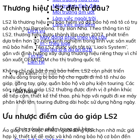
Môi trường tĩnh điện
Thương hiệu LS2 đến từ đâu?
Môi trường ẩm ướt
Làm việc ngoài trời
LS2 là thương hiệu mũ bảo hiểm và đồ bảo hộ mô tô có trụ
Làm việc ban đêm
sở chính tại Barcelona, Tây Ban Nha. Theo thông tin từ
Dịch vụ
LS2, thương hiệu được thành lập năm 2007, phát triển
May đồng phục theo yêu cầu
dựa trên hơn 30 năm kinh nghiệm trong lĩnh vực sản xuất
In - thêu logo
mũ bảo hiểm. Tên LS2 được viết tắt từ “Liao’s System”,
Báo giá sỉ & dự án B2B
gắn với định hướng xây dựng thương hiệu riêng thay vì chỉ
Tin tức
sản xuất OEM/ODM cho thị trường quốc tế.
Liên hệ
Không chỉ nổi bật ở mũ bảo hiểm, LS2 còn phát triển
Tìm kiếm:
nhiều dòng trang bị bảo hộ cho người đi mô tô như áo
giáp, găng tay, giày, quần bảo hộ và phụ kiện touring. Các
sản phẩm áo giáp LS2 thường được định vị ở phân khúc
Giỏ hàng
dễ tiếp cận, thiết kế thể thao, phù hợp với người đi xe máy
phân khối lớn, touring đường dài hoặc sử dụng hằng ngày.
Ưu nhược điểm của áo giáp LS2
Chưa có sản phẩm trong giỏ hàng.
Áo giáp LS2 được nhiều người dùng lựa chọn nhờ mức giá
hợp lý, thiết kế dễ mặc và khả năng bảo hộ cơ bản đến