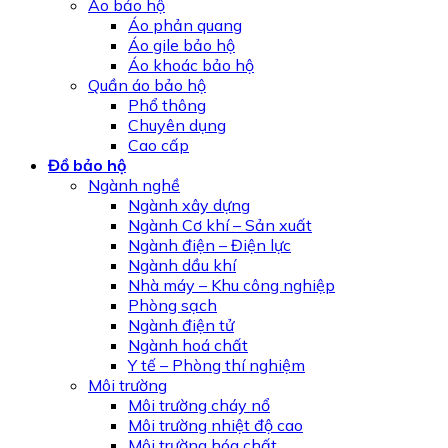
Áo bảo hộ
Áo phản quang
Áo gile bảo hộ
Áo khoác bảo hộ
Quần áo bảo hộ
Phổ thông
Chuyên dụng
Cao cấp
Đồ bảo hộ
Ngành nghề
Ngành xây dựng
Ngành Cơ khí – Sản xuất
Ngành điện – Điện lực
Ngành dầu khí
Nhà máy – Khu công nghiệp
Phòng sạch
Ngành điện tử
Ngành hoá chất
Y tế – Phòng thí nghiệm
Môi trường
Môi trường cháy nổ
Môi trường nhiệt độ cao
Môi trường hóa chất