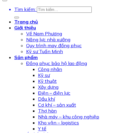
Tìm kiếm:
Trang chủ
Giới thiệu
Về Nam Phương
Năng lực nhà xưởng
Quy trình may đồng phục
Kỹ sư Tuấn Minh
Sản phẩm
Đồng phục bảo hộ lao động
Công nhân
Kỹ sư
Kỹ thuật
Xây dựng
Điện – điện lực
Dầu khí
Cơ khí – sản xuất
Thợ hàn
Nhà máy – khu công nghiệp
Kho vận – logistics
Y tế