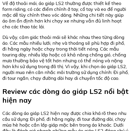
Về độ thoải mái, áo giáp LS2 thường được thiết kế theo
form riding, có các điểm chỉnh ở tay, cổ tay và eo để người
mặc dễ tùy chỉnh theo vóc dáng. Những chi tiết này giúp
áo ôm ổn định hơn khi chạy xe nhưng vẫn đủ linh hoạt
cho các thao tác lái.
Dù vậy, cảm giác thoải mái sẽ khác nhau theo từng dòng
áo. Các mẫu nhiều lưới, nhẹ và thoáng sẽ phù hợp đi phố,
đi hằng ngày hoặc chạy trong thời tiết nóng. Các mẫu
touring dày, nhiều lớp hoặc có khả năng chống gió, chống
mưa thường bảo vệ tốt hơn nhưng có thể nóng và nặng
hơn khi sử dụng trong đô thị. Vì vậy, khi chọn áo giáp LS2,
người mua nên cân nhắc môi trường sử dụng chính: Đi phố,
đi tour ngắn, chạy đường dài hay di chuyển tốc độ cao.
Review các dòng áo giáp LS2 nổi bật
hiện nay
Các dòng áo giáp LS2 hiện nay được chia khá rõ theo nhu
cầu sử dụng: Đi phố, đi hằng ngày, đi tour đường dài, chạy
mùa hè hoặc cần lớp giáp mặc bên trong áo khoác. Dưới
đây là đánh giá nhanh những mẫu áo giáp LS2 đáng chú ý