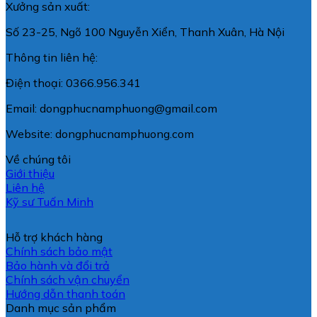
Xưởng sản xuất:
Số 23-25, Ngõ 100 Nguyễn Xiển, Thanh Xuân, Hà Nội
Thông tin liên hệ:
Điện thoại: 0366.956.341
Email: dongphucnamphuong@gmail.com
Website: dongphucnamphuong.com
Về chúng tôi
Giới thiệu
Liên hệ
Kỹ sư Tuấn Minh
Hỗ trợ khách hàng
Chính sách bảo mật
Bảo hành và đổi trả
Chính sách vận chuyển
Hướng dẫn thanh toán
Danh mục sản phẩm