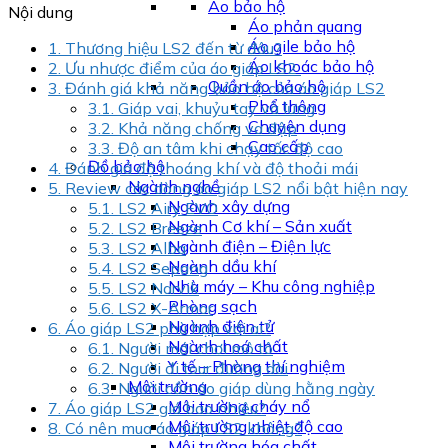
Áo bảo hộ
Nội dung
Áo phản quang
Áo gile bảo hộ
1.
Thương hiệu LS2 đến từ đâu?
Áo khoác bảo hộ
2.
Ưu nhược điểm của áo giáp LS2
Quần áo bảo hộ
3.
Đánh giá khả năng bảo hộ của áo giáp LS2
Phổ thông
3.1.
Giáp vai, khuỷu tay và lưng
Chuyên dụng
3.2.
Khả năng chống va đập
Cao cấp
3.3.
Độ an tâm khi chạy tốc độ cao
Đồ bảo hộ
4.
Đánh giá độ thoáng khí và độ thoải mái
Ngành nghề
5.
Review các dòng áo giáp LS2 nổi bật hiện nay
Ngành xây dựng
5.1.
LS2 Airy EVO
Ngành Cơ khí – Sản xuất
5.2.
LS2 Breeze
Ngành điện – Điện lực
5.3.
LS2 Alba
Ngành dầu khí
5.4.
LS2 Sepang
Nhà máy – Khu công nghiệp
5.5.
LS2 Narvik
Phòng sạch
5.6.
LS2 X-Armor
Ngành điện tử
6.
Áo giáp LS2 phù hợp với ai?
Ngành hoá chất
6.1.
Người mới chơi mô tô
Y tế – Phòng thí nghiệm
6.2.
Người đi tour đường dài
Môi trường
6.3.
Người cần áo giáp dùng hằng ngày
Môi trường cháy nổ
7.
Áo giáp LS2 giá bao nhiêu?
Môi trường nhiệt độ cao
8.
Có nên mua áo giáp LS2 không?
Môi trường hóa chất