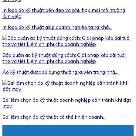
In logo áo kỹ thuật bền đẹp và phù hợp mọi môi trường
làm việc
In logo áo kỹ thuật giúp doanh nghiệp tăng khả...
Bảo quản áo kỹ thuật đúng cách: Giải pháp kéo dài tuổi
thọ và tiết kiệm chi phí cho doanh nghiệp
Áo kỹ thuật được sử dụng thường xuyên trong nhà...
Sai lầm chọn áo kỹ thuật doanh nghiệp cần tránh khi đặt
may
Sai lầm chọn áo kỹ thuật có thể khiến doanh...