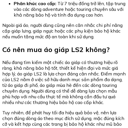
Phân khúc cao cấp:
Từ 7 triệu đồng trở lên, tập trung
vào các dòng adventure hoặc touring chuyên sâu với
khả năng bảo hộ và tính đa dụng cao hơn.
Ngoài giá áo, người dùng cũng nên cân nhắc chi phí nâng
cấp giáp lưng, giáp ngực hoặc các phụ kiện bảo hộ khác
nếu muốn tăng mức độ an toàn khi sử dụng.
Có nên mua áo giáp LS2 không?
Nếu đang tìm kiếm một chiếc áo giáp có thương hiệu rõ
ràng, khả năng bảo hộ tốt, thiết kế hiện đại và mức giá
hợp lý, áo giáp LS2 là lựa chọn đáng cân nhắc. Điểm mạnh
của LS2 nằm ở việc sở hữu danh mục sản phẩm đa dạng,
từ áo giáp đi phố, áo giáp mùa hè đến các dòng touring
chuyên dụng. Người dùng có thể dễ dàng lựa chọn mẫu
phù hợp với nhu cầu thực tế mà không cần đầu tư quá
nhiều như các thương hiệu bảo hộ cao cấp khác.
Tuy nhiên, để phát huy tối đa hiệu quả bảo vệ, nên lựa
chọn đúng dòng áo theo mục đích sử dụng, mặc đúng kích
cỡ và kết hợp cùng các trang bị bảo hộ khác như mũ bảo