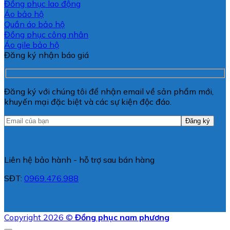
Đồng phục lao động
Áo bảo hộ
Quần áo bảo hộ
Đồng phục công nhân
Áo gile bảo hộ
Đăng ký nhận báo giá
Đăng ký với chúng tôi để nhận email về sản phẩm mới,
khuyến mại đặc biệt và các sự kiện độc đáo.
Liên hệ bảo hành - hỗ trợ sau bán hàng
SĐT:
0969.476.988
Copyright 2026 ©
Đồng phục nam phương