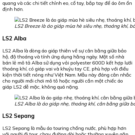
quang và các chi tiết chỉnh eo, cổ tay, bắp tay để áo ôm ổn
định hơn.
LS2 Breeze là áo giáp mùa hè siêu nhẹ, thoáng khí, bả
LS2 Alba
LS2 Alba là dòng áo giáp thiên về sự cân bằng giữa bảo
hộ, độ thoáng và tính ứng dụng hằng ngày. Một số nhà
bán lẻ mô tả Alba sử dụng vải polyester 600D kết hợp lưới
thoáng khí, có giáp vai và khuỷu tay CE, phù hợp với điều
kiện thời tiết nóng như Việt Nam. Mẫu này đáng cân nhắc
cho người mới chơi mô tô hoặc người cần một chiếc áo
giáp LS2 dễ mặc, không quá nặng.
LS2 Alba là áo giáp nhẹ, thoáng khí, cân bằng giữa bảo
LS2 Sepang
LS2 Sepang là mẫu áo touring chống nước, phù hợp hơn
với người đi tour, chạy đường dài hoặc thường xuyên gặp