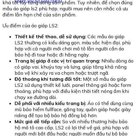
Quay trở lại cửa hàng
khá tốt tùy từng dòng sản phẩm. Tuy nhiên, để chọn đúng
mẫu áo giáp ls2 phù hợp, người mua nên cân nhắc cả ưu
điểm lẫn hạn chế của sản phẩm.
Ưu điểm của áo giáp LS2:
Thiết kế thể thao, dễ sử dụng:
Các mẫu áo giáp
LS2 thường có kiểu dáng gọn, màu sắc hiện đại, phù
hợp với cả người mới chơi mô tô lẫn người cần áo
bảo hộ đi tour hoặc đi hằng ngày.
Trang bị giáp ở các vị trí quan trọng:
Nhiều dòng áo
có giáp vai, khuỷu tay và lưng, giúp tăng khả năng
bảo vệ khi xảy ra va chạm hoặc trượt ngã.
Độ thoáng khí tương đối tốt:
Một số mẫu áo giáp
LS2 sử dụng thiết kế lưới, panel thông gió hoặc form
thoáng, phù hợp với điều kiện thời tiết nóng ẩm khi
chạy xe đường dài.
Dễ phối với nhiều kiểu trang bị:
Áo có thể dùng cùng
mũ bảo hiểm fullface, găng tay, quần giáp hoặc giày
riding để tạo bộ bảo hộ đồng bộ hơn.
Mức giá dễ tiếp cận:
So với nhiều thương hiệu bảo
hộ mô tô cao cấp, LS2 có lợi thế về giá, phù hợp với
người mới bắt đầu hoặc người muốn đầu tư bộ bảo