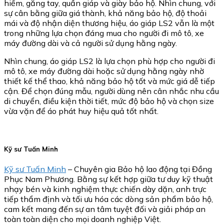
hiểm, găng tay, quần giáp và giày bảo hộ. Nhìn chung, với
sự cân bằng giữa giá thành, khả năng bảo hộ, độ thoải
mái và độ nhận diện thương hiệu, áo giáp LS2 vẫn là một
trong những lựa chọn đáng mua cho người đi mô tô, xe
máy đường dài và cả người sử dụng hằng ngày.
Nhìn chung, áo giáp LS2 là lựa chọn phù hợp cho người đi
mô tô, xe máy đường dài hoặc sử dụng hằng ngày nhờ
thiết kế thể thao, khả năng bảo hộ tốt và mức giá dễ tiếp
cận. Để chọn đúng mẫu, người dùng nên cân nhắc nhu cầu
di chuyển, điều kiện thời tiết, mức độ bảo hộ và chọn size
vừa vặn để áo phát huy hiệu quả tốt nhất.
Kỹ sư Tuấn Minh
Kỹ sư Tuấn Minh
– Chuyên gia Bảo hộ lao động tại Đồng
Phục Nam Phương. Bằng sự kết hợp giữa tư duy kỹ thuật
nhạy bén và kinh nghiệm thực chiến dày dặn, anh trực
tiếp thẩm định và tối ưu hóa các dòng sản phẩm bảo hộ,
cam kết mang đến sự an tâm tuyệt đối và giải pháp an
toàn toàn diện cho mọi doanh nghiệp Việt.