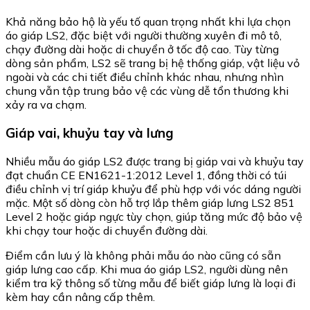
Khả năng bảo hộ là yếu tố quan trọng nhất khi lựa chọn
áo giáp LS2, đặc biệt với người thường xuyên đi mô tô,
chạy đường dài hoặc di chuyển ở tốc độ cao. Tùy từng
dòng sản phẩm, LS2 sẽ trang bị hệ thống giáp, vật liệu vỏ
ngoài và các chi tiết điều chỉnh khác nhau, nhưng nhìn
chung vẫn tập trung bảo vệ các vùng dễ tổn thương khi
xảy ra va chạm.
Giáp vai, khuỷu tay và lưng
Nhiều mẫu áo giáp LS2 được trang bị giáp vai và khuỷu tay
đạt chuẩn CE EN1621-1:2012 Level 1, đồng thời có túi
điều chỉnh vị trí giáp khuỷu để phù hợp với vóc dáng người
mặc. Một số dòng còn hỗ trợ lắp thêm giáp lưng LS2 851
Level 2 hoặc giáp ngực tùy chọn, giúp tăng mức độ bảo vệ
khi chạy tour hoặc di chuyển đường dài.
Điểm cần lưu ý là không phải mẫu áo nào cũng có sẵn
giáp lưng cao cấp. Khi mua áo giáp LS2, người dùng nên
kiểm tra kỹ thông số từng mẫu để biết giáp lưng là loại đi
kèm hay cần nâng cấp thêm.