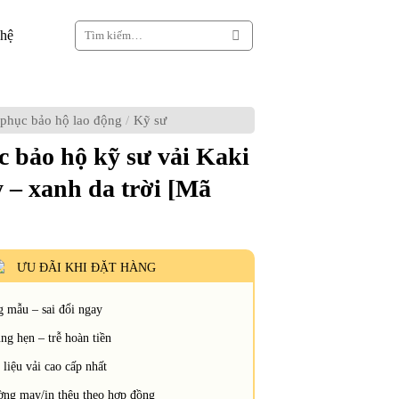
Tìm
 hệ
kiếm:
phục bảo hộ lao động
/
Kỹ sư
 bảo hộ kỹ sư vải Kaki
 – xanh da trời [Mã
ƯU ĐÃI KHI ĐẶT HÀNG
 mẫu – sai đổi ngay
g hẹn – trễ hoàn tiền
liệu vải cao cấp nhất
ng may/in thêu theo hợp đồng