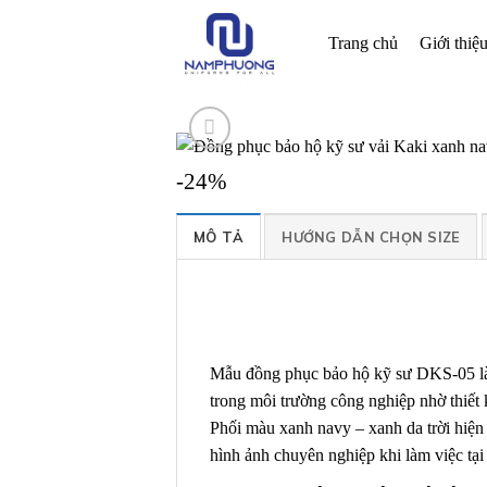
Bỏ
qua
Trang chủ
Giới thiệ
nội
dung
-24%
MÔ TẢ
HƯỚNG DẪN CHỌN SIZE
Mẫu đồng phục bảo hộ kỹ sư DKS-05 là 
trong môi trường công nghiệp nhờ thiết 
Phối màu xanh navy – xanh da trời hiện 
hình ảnh chuyên nghiệp khi làm việc tại