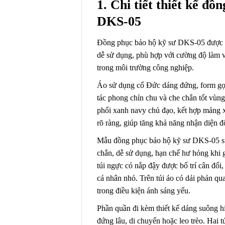
1. Chi tiết thiết kế đồ
DKS-05
Đồng phục bảo hộ kỹ sư DKS-05 được thi
dễ sử dụng, phù hợp với cường độ làm v
trong môi trường công nghiệp.
Áo sử dụng cổ Đức dáng đứng, form gọ
tác phong chỉn chu và che chắn tốt vùng 
phối xanh navy chủ đạo, kết hợp mảng x
rõ ràng, giúp tăng khả năng nhận diện đ
Mẫu đồng phục bảo hộ kỹ sư DKS-05 sử
chắn, dễ sử dụng, hạn chế hư hỏng khi 
túi ngực có nắp đậy được bố trí cân đối,
cá nhân nhỏ. Trên túi áo có dải phản qu
trong điều kiện ánh sáng yếu.
Phần quần đi kèm thiết kế dáng suông hi
đứng lâu, di chuyển hoặc leo trèo. Hai 