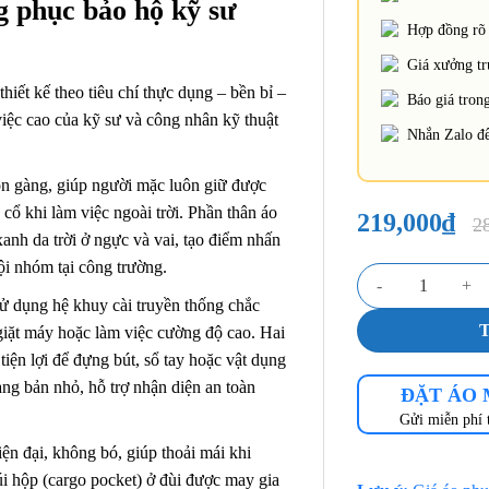
ng phục bảo hộ kỹ sư
Hợp đồng rõ 
Giá xưởng trự
ết kế theo tiêu chí thực dụng – bền bỉ –
Báo giá trong
iệc cao của kỹ sư và công nhân kỹ thuật
Nhắn Zalo để
n gàng, giúp người mặc luôn giữ được
cổ khi làm việc ngoài trời. Phần thân áo
219,000
₫
2
anh da trời ở ngực và vai, tạo điểm nhấn
ội nhóm tại công trường.
Đồng phục bảo hộ k
 dụng hệ khuy cài truyền thống chắc
giặt máy hoặc làm việc cường độ cao. Hai
 tiện lợi để đựng bút, sổ tay hoặc vật dụng
ang bản nhỏ, hỗ trợ nhận diện an toàn
ĐẶT ÁO
Gửi miễn phí 
ện đại, không bó, giúp thoải mái khi
túi hộp (cargo pocket) ở đùi được may gia