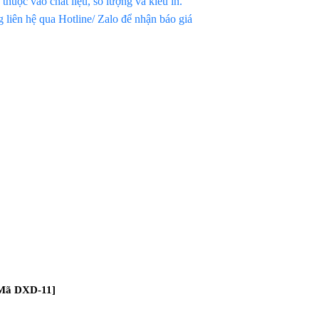
thuộc vào chất liệu, số lượng và kiểu in.
 liên hệ qua Hotline/ Zalo để nhận báo giá
[Mã DXD-11]