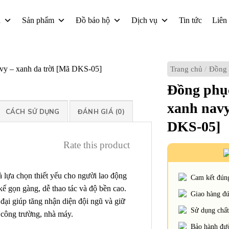
u
Sản phẩm
Đồ bảo hộ
Dịch vụ
Tin tức
Liên
Trang chủ
/
Đồng 
Đồng phục
xanh navy
CÁCH SỬ DỤNG
ĐÁNH GIÁ (0)
DKS-05]
Rate this product
lựa chọn thiết yếu cho người lao động
Cam kết đúng
kế gọn gàng, dễ thao tác và độ bền cao.
Giao hàng đún
đại giúp tăng nhận diện đội ngũ và giữ
Sử dụng chất 
 công trường, nhà máy.
Bảo hành đườ