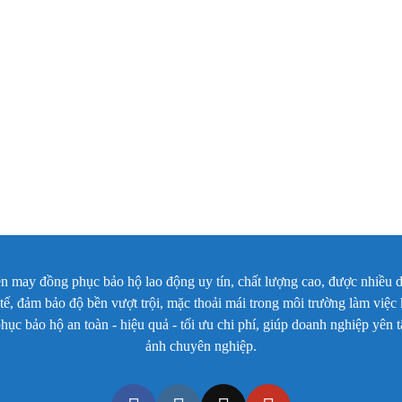
ay đồng phục bảo hộ lao động uy tín, chất lượng cao, được nhiều d
c tế, đảm bảo độ bền vượt trội, mặc thoải mái trong môi trường làm việ
c bảo hộ an toàn - hiệu quả - tối ưu chi phí, giúp doanh nghiệp yên
ảnh chuyên nghiệp.