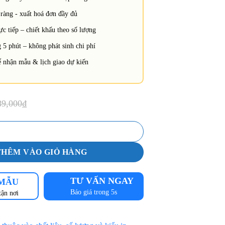
ràng - xuất hoá đơn đầy đủ
c tiếp – chiết khấu theo số lượng
 5 phút – không phát sinh chi phí
 nhận mẫu & lịch giao dự kiến
89,000
₫
ỹ sư vải Kaki xanh navy – xanh da trời [Mã DKS-05] số lượng
THÊM VÀO GIỎ HÀNG
TƯ VẤN NGAY
 MẪU
Báo giá trong 5s
tận nơi