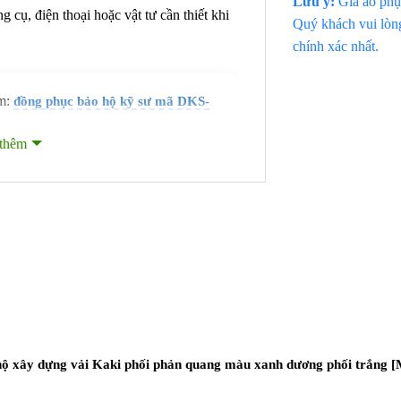
Lưu ý:
Giá áo phụ 
 cụ, điện thoại hoặc vật tư cần thiết khi
Quý khách vui lòng
chính xác nhất.
m:
đồng phục bảo hộ kỹ sư mã DKS-
thêm
số
 Kaki bảo hộ phối xanh navy – xanh da
ngrim Hàn Quốc hoặc Kaki liên doanh dày
bụi và bền màu không phai theo thời gian.
 tốt, chống tia UV và bảo vệ làn da khỏi
Khi xây dựng phương án đồng phục chung,
ục bảo hộ
theo môi trường làm việc.
ộ xây dựng vải Kaki phối phản quang màu xanh dương phối trắng 