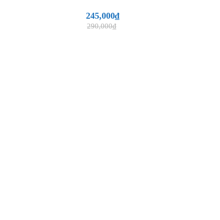
 quan:
đồng phục bảo hộ kỹ sư mã
245,000
₫
290,000
₫
ứng S, M, L, XL – phù hợp vóc dáng công
 khuy cài tay áo tiện lợi, gọn gàng, dễ sử
n các ngành: xây dựng, cơ khí, môi