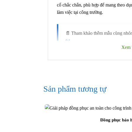
cố chắc chắn, phù hợp để mang theo dụng
làm việc tại công trường.
📄 Tham khảo thêm mẫu cùng nhó
.
04
Xem 
2. Chất liệu và Thông 
Đồng phục bảo hộ kỹ sư công trình vải
trời [Mã DKS-05] sử dụng vải Kaki Pa
Sản phẩm tương tự
dặn, mặt vải lì, có khả năng chống bám 
Chất vải này có thể thấm hút mồ hôi cực
các tác nhân gây hại tại công trường. 
doanh nghiệp có thể tham khảo
đồng ph
Đồng phục bảo h