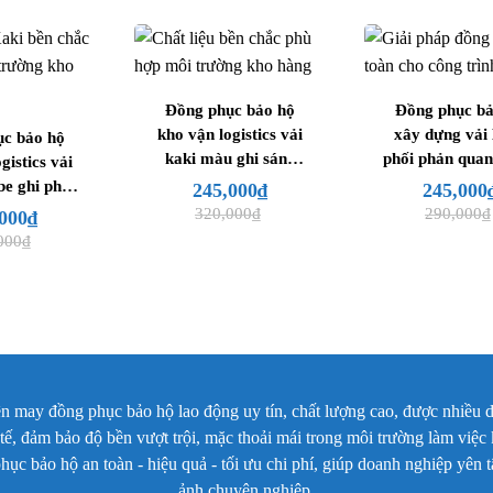
orm suông đứng, giữ dáng gọn gàng và
 màu trắng. Cạp quần ôm vừa phải, tạo cảm
hất liệu mềm, thoáng khí, hỗ trợ vận động
Đồng phục bảo hộ
Đồng phục bả
kho vận logistics vải
xây dựng vải
c bảo hộ
kaki màu ghi sáng
phối phản qua
gistics vải
y tế mã DYT-08 được hoàn thiện bằng kỹ
phối xanh tím than
xanh dương 
e ghi phối
245,000
₫
245,000
iúp giữ được vẻ gọn gàng trong thời gian
[Mã DKV-10]
trắng [Mã DX
DKV-08]
320,000
₫
290,000
₫
000
₫
phục mang lại cảm giác nhẹ, thoáng và dễ
000
₫
trong ca làm việc kéo dài. Chất vải mềm,
uôn giữ được sự tự tin và chuyên nghiệp
số sản phẩm
 kỹ lưỡng từ chất liệu đến cấu trúc vải
ay đồng phục bảo hộ lao động uy tín, chất lượng cao, được nhiều d
i sự sạch sẽ, thoải mái và linh hoạt cao.
c tế, đảm bảo độ bền vượt trội, mặc thoải mái trong môi trường làm việ
ến trải nghiệm mặc lâu dài nhưng vẫn giữ
c bảo hộ an toàn - hiệu quả - tối ưu chi phí, giúp doanh nghiệp yên
t ca làm việc.
ảnh chuyên nghiệp.