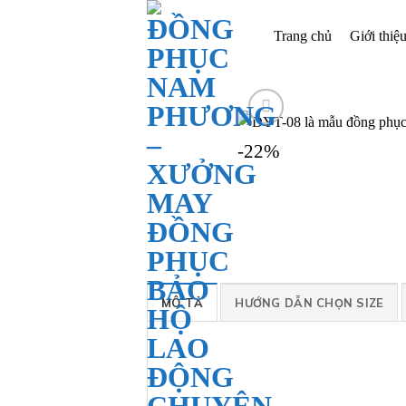
Bỏ
qua
Trang chủ
Giới thiệ
nội
dung
-22%
MÔ TẢ
HƯỚNG DẪN CHỌN SIZE