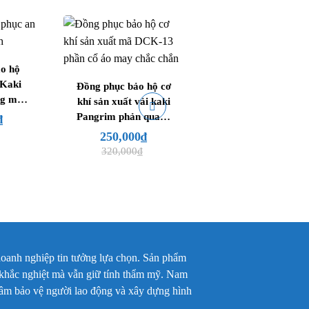
o hộ
 Kaki
Đồng phục bảo hộ cơ
Đồng phục bảo hộ
ng màu
khí sản xuất vải kaki
xây dựng vải kaki
phối
Pangrim phản quang
Pangrim màu xan
₫
D-11]
màu ghi xám phối
navy bền đẹp [Mã
250,000
₫
245,000
₫
xanh [Mã DCK-13]
DXD-10]
320,000
₫
290,000
₫
oanh nghiệp tin tưởng lựa chọn. Sản phẩm
c khắc nghiệt mà vẫn giữ tính thẩm mỹ. Nam
 tâm bảo vệ người lao động và xây dựng hình