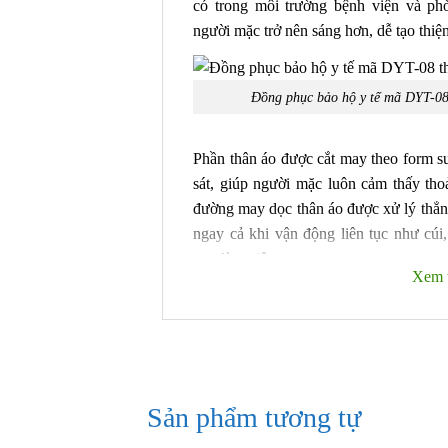
có trong môi trường bệnh viện và p
người mặc trở nên sáng hơn, dễ tạo thiệ
Đồng phục bảo hộ y tế mã DYT-08 
Phần thân áo được cắt may theo form 
sát, giúp người mặc luôn cảm thấy thoả
đường may dọc thân áo được xử lý thẳn
ngay cả khi vận động liên tục như cúi
vực làm việc.
Xem 
Hệ thống túi áo được bố trí hợp lý với 
nhỏ phía trên. Các túi được may chìm 
hoặc phồng vải, nhưng vẫn đảm bảo đủ 
thiết như bút, sổ tay hoặc dụng cụ y tế n
Sản phẩm tương tự
Hệ thống túi áo 