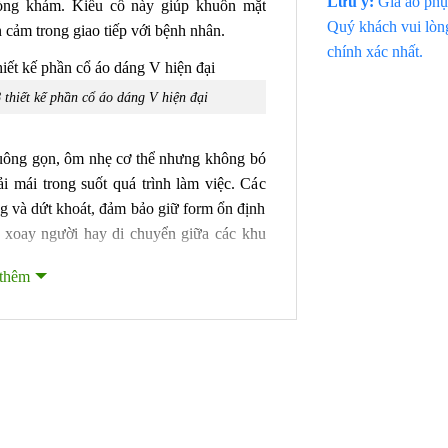
Lưu ý:
Giá áo phụ 
hòng khám. Kiểu cổ này giúp khuôn mặt
Quý khách vui lòng
n cảm trong giao tiếp với bệnh nhân.
chính xác nhất.
thiết kế phần cổ áo dáng V hiện đại
suông gọn, ôm nhẹ cơ thể nhưng không bó
i mái trong suốt quá trình làm việc. Các
g và dứt khoát, đảm bảo giữ form ổn định
, xoay người hay di chuyển giữa các khu
thêm
hai túi lớn phía dưới hông và một túi ngực
vào thân áo, hạn chế tối đa cảm giác cộm
công năng để mang theo các vật dụng cần
hỏ.
được bố trí hợp lý