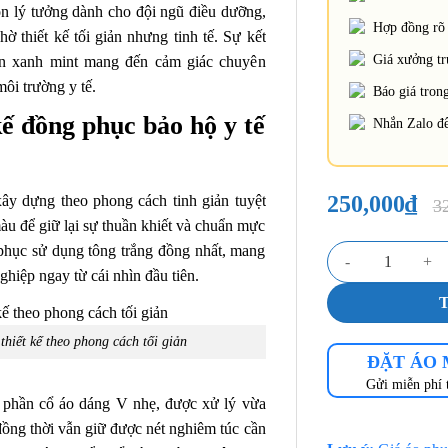
n lý tưởng dành cho đội ngũ điều dưỡng,
Hợp đồng rõ 
ờ thiết kế tối giản nhưng tinh tế. Sự kết
Giá xưởng trự
ấn xanh mint mang đến cảm giác chuyên
môi trường y tế.
Báo giá trong
 kế đồng phục bảo hộ y tế
Nhắn Zalo để
250,000
₫
y dựng theo phong cách tinh giản tuyệt
3
 màu để giữ lại sự thuần khiết và chuẩn mực
 phục sử dụng tông trắng đồng nhất, mang
Đồng phục nhân viê
ghiệp ngay từ cái nhìn đầu tiên.
hiết kế theo phong cách tối giản
ĐẶT ÁO
Gửi miễn phí 
ở phần cổ áo dáng V nhẹ, được xử lý vừa
đồng thời vẫn giữ được nét nghiêm túc cần