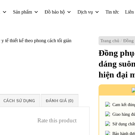
u
Sản phẩm
Đồ bảo hộ
Dịch vụ
Tin tức
Liên
Trang chủ
/
Đồng 
Đồng phục
dáng suôn
hiện đại 
CÁCH SỬ DỤNG
ĐÁNH GIÁ (0)
Cam kết đúng
Giao hàng đún
Rate this product
Sử dụng chất 
Bảo hành đườ