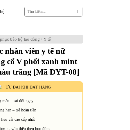
Tìm
 hệ
kiếm:
phục bảo hộ lao động
/
Y tế
 nhân viên y tế nữ
g cổ V phối xanh mint
màu trắng [Mã DYT-08]
ƯU ĐÃI KHI ĐẶT HÀNG
 mẫu – sai đổi ngay
g hẹn – trễ hoàn tiền
liệu vải cao cấp nhất
ng may/in thêu theo hợp đồng