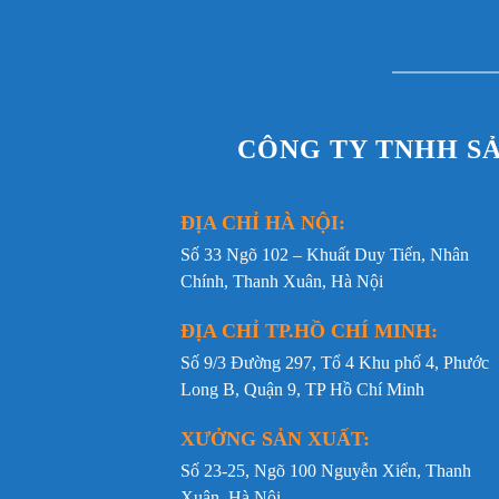
Bảng thông số chi tiết sản phẩm DYT-
Hạng mục
Thông tin chi t
Mã sản phẩm
DYT-08
CÔNG TY TNHH S
Loại sản phẩm
Đồng phục bảo h
Chất liệu
Vải Kaki y tế ca
ĐỊA CHỈ HÀ NỘI:
Trọng lượng
~200g
Số 33 Ngõ 102 – Khuất Duy Tiến, Nhân
Chính, Thanh Xuân, Hà Nội
Độ co giãn
Co giãn nhẹ, hỗ
ĐỊA CHỈ TP.HỒ CHÍ MINH:
Khả năng thấm hút
Tốt, thoáng khí
Số 9/3 Đường 297, Tổ 4 Khu phố 4, Phước
Màu sắc
Trắng
Long B, Quận 9, TP Hồ Chí Minh
Form dáng
Suông nhẹ, tôn 
XƯỞNG SẢN XUẤT:
Kiểu cổ
Cổ V cách điệu 
Số 23-25, Ngõ 100 Nguyễn Xiển, Thanh
Xuân, Hà Nội