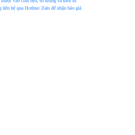
thuộc vào chất liệu, số lượng và kiểu in.
 liên hệ qua Hotline/ Zalo để nhận báo giá