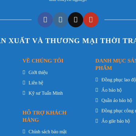
08
iết
ẢN XUẤT VÀ THƯƠNG MẠI THỜI T
ộ y tế
o cấp pha Polyester
VỀ CHÚNG TÔI
DANH MỤC SẢ
PHẨM
Giới thiệu
Đồng phục lao đ
 trợ vận động
Liên hệ
Áo bảo hộ
 nhanh
Kỹ sư Tuấn Minh
Quần áo bảo hộ
Đồng phục công 
HỖ TRỢ KHÁCH
dáng vừa phải
HÀNG
Áo gile bảo hộ
hiện đại
Chính sách bảo mật