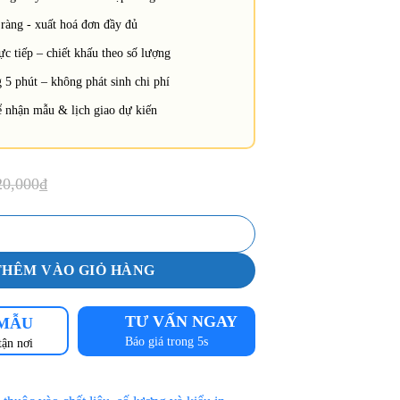
ràng - xuất hoá đơn đầy đủ
c tiếp – chiết khấu theo số lượng
 5 phút – không phát sinh chi phí
 nhận mẫu & lịch giao dự kiến
20,000
₫
n y tế nữ dáng suông cổ V phối xanh mint hiện đại màu trắng [Mã DYT-
THÊM VÀO GIỎ HÀNG
TƯ VẤN NGAY
 MẪU
Báo giá trong 5s
tận nơi