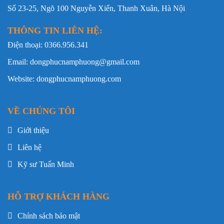
Số 23-25, Ngõ 100 Nguyễn Xiển, Thanh Xuân, Hà Nội
Mã sản
Quần áo bảo hộ y tế
phẩm
THÔNG TIN LIÊN HỆ:
Đối tượng
Nhân viên y tế, điều dưỡng, kỹ thuật viên,
Điện thoại: 0366.956.341
sử dụng
nhân sự phòng khám
Email: dongphucnamphuong@gmail.com
Kiểu áo
Áo cổ chữ V, nẹp lệch, tay ngắn
Website: dongphucnamphuong.com
Kiểu quần
Quần dài dáng suông, đồng màu với áo
VỀ CHÚNG TÔI
Màu sắc
Xanh navy phối viền xanh ngọc
Giới thiệu
Hai túi hông tiện dụng, một chi tiết
Túi áo
túi/ngực trang trí có viền xanh
Liên hệ
Chất liệu
Vải Kate
Kỹ sư Tuấn Minh
Đặc tính
Mềm, thoáng, dễ mặc, thấm hút mồ hôi
vải
tốt
HỖ TRỢ KHÁCH HÀNG
Một số ưu điểm chất liệu may đồng phục bảo hộ bệnh
Chính sách bảo mật