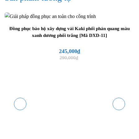
Đồng phục bảo hộ y tế mã DYT-07 thiết kế cổ chữ V mềm
mại
Đồng phục bảo hộ xây dựng vải Kaki phối phản quang màu
Thân áo có phom dáng suông nhẹ, không ôm sát nhưng
xanh dương phối trắng [Mã DXD-11]
vẫn giữ được sự gọn gàng khi mặc. Đường nẹp trước
được thiết kế lệch một bên, chạy dọc thân áo theo dáng
245,000
₫
cong mềm, tạo cảm giác hiện đại và khác biệt so với các
290,000
₫
mẫu quần áo nhân viên y tế thông thường. Chi tiết cúc
bấm nhỏ gần cổ giúp cố định phần nẹp áo, đồng thời
tăng tính tiện dụng khi mặc hoặc tháo áo.
Đường may trên áo được xử lý gọn, các đường ráp vai,
sườn áo và thân trước khá tinh tế, giúp áo đứng dáng và
hạn chế cảm giác xô lệch khi vận động. Viền áo, gấu áo
và tay áo được may phẳng, sạch đường chỉ, mang lại
tổng thể chỉn chu cho người mặc trong ca làm việc dài.