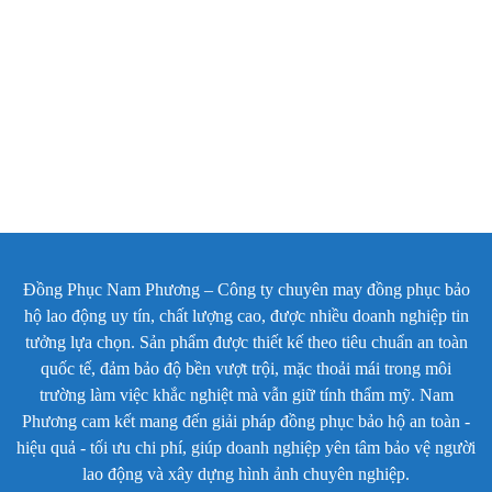
Đường may trên áo được xử lý gọn, tính tế
Hệ thống túi áo hông là chi tiết đáng chú ý của mẫu
DYT-07. Hai túi được bố trí thấp ở hai bên thân áo,
miệng túi rộng, dễ đưa tay vào và thuận tiện để đựng
vật dụng nhỏ như bút, giấy note, thẻ, điện thoại hoặc
dụng cụ hỗ trợ công việc. Thiết kế túi chìm gọn vào
thân áo nên không làm mất dáng trang phục.
Đồng Phục Nam Phương – Công ty chuyên may đồng phục bảo
Hệ thống túi áo hông tiện dụng
hộ lao động uy tín, chất lượng cao, được nhiều doanh nghiệp tin
tưởng lựa chọn. Sản phẩm được thiết kế theo tiêu chuẩn an toàn
quốc tế, đảm bảo độ bền vượt trội, mặc thoải mái trong môi
Quần bảo hộ đi kèm cùng màu navy, dáng suông vừa
trường làm việc khắc nghiệt mà vẫn giữ tính thẩm mỹ. Nam
phải, tạo cảm giác thoải mái khi đi lại, đứng lâu hoặc di
Phương cam kết mang đến giải pháp đồng phục bảo hộ an toàn -
chuyển liên tục. Túi quần được thiết kế đơn giản, dễ sử
hiệu quả - tối ưu chi phí, giúp doanh nghiệp yên tâm bảo vệ người
dụng, hỗ trợ người mặc mang theo các vật dụng cần
lao động và xây dựng hình ảnh chuyên nghiệp.
thiết trong quá trình làm việc.