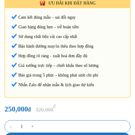
ƯU ĐÃI KHI ĐẶT HÀNG
Cam kết đúng mẫu – sai đổi ngay
Giao hàng đúng hẹn – trễ hoàn tiền
Sử dụng chất liệu vải cao cấp nhất
Bảo hành đường may/in thêu theo hợp đồng
Hợp đồng rõ ràng - xuất hoá đơn đầy đủ
Giá xưởng trực tiếp – chiết khấu theo số lượng
Báo giá trong 5 phút – không phát sinh chi phí
Nhắn Zalo để nhận mẫu & lịch giao dự kiến
₫
250,000
₫
320,000
Đồng phục bảo hộ y tế dáng cổ lệch phối viền xanh ngọc màu Navy [