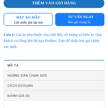
THÊM VÀO GIỎ HÀNG
TƯ VẤN NGAY
ĐẶT ÁO MẪU
Báo giá trong 5s
Gửi miễn phí tận nơi
Lưu ý:
Giá áo phụ thuộc vào chất liệu, số lượng và kiểu in. Quý
khách vui lòng liên hệ qua Hotline/ Zalo để nhận báo giá chính
xác nhất.
MÔ TẢ
HƯỚNG DẪN CHỌN SIZE
CÁCH SỬ DỤNG
ĐÁNH GIÁ (0)