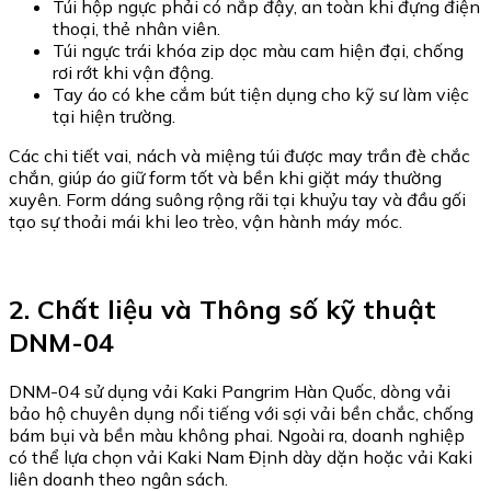
Túi hộp ngực phải có nắp đậy, an toàn khi đựng điện
thoại, thẻ nhân viên.
Túi ngực trái khóa zip dọc màu cam hiện đại, chống
rơi rớt khi vận động.
Tay áo có khe cắm bút tiện dụng cho kỹ sư làm việc
tại hiện trường.
Các chi tiết vai, nách và miệng túi được may trần đè chắc
chắn, giúp áo giữ form tốt và bền khi giặt máy thường
xuyên. Form dáng suông rộng rãi tại khuỷu tay và đầu gối
tạo sự thoải mái khi leo trèo, vận hành máy móc.
2. Chất liệu và Thông số kỹ thuật
DNM-04
DNM-04 sử dụng vải Kaki Pangrim Hàn Quốc, dòng vải
bảo hộ chuyên dụng nổi tiếng với sợi vải bền chắc, chống
bám bụi và bền màu không phai. Ngoài ra, doanh nghiệp
có thể lựa chọn vải Kaki Nam Định dày dặn hoặc vải Kaki
liên doanh theo ngân sách.