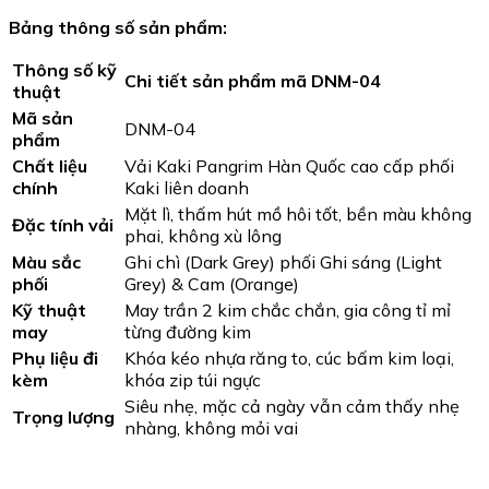
Bảng thông số sản phẩm:
Thông số kỹ
Chi tiết sản phẩm mã DNM-04
thuật
Mã sản
DNM-04
phẩm
Chất liệu
Vải Kaki Pangrim Hàn Quốc cao cấp phối
chính
Kaki liên doanh
Mặt lì, thấm hút mồ hôi tốt, bền màu không
Đặc tính vải
phai, không xù lông
Màu sắc
Ghi chì (Dark Grey) phối Ghi sáng (Light
phối
Grey) & Cam (Orange)
Kỹ thuật
May trần 2 kim chắc chắn, gia công tỉ mỉ
may
từng đường kim
Phụ liệu đi
Khóa kéo nhựa răng to, cúc bấm kim loại,
kèm
khóa zip túi ngực
Siêu nhẹ, mặc cả ngày vẫn cảm thấy nhẹ
Trọng lượng
nhàng, không mỏi vai