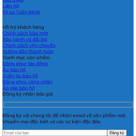
Liên hệ
Kỹ sư Tuấn Minh
Hỗ trợ khách hàng
Chính sách bảo mật
Bảo hành và đổi trả
Chính sách vận chuyển
Hướng dẫn thanh toán
Danh mục sản phẩm
Đồng phục lao động
Áo bảo hộ
Quần áo bảo hộ
Đồng phục công nhân
Áo gile bảo hộ
Đăng ký nhận báo giá
Đăng ký với chúng tôi để nhận email về sản phẩm mới,
khuyến mại đặc biệt và các sự kiện độc đáo.