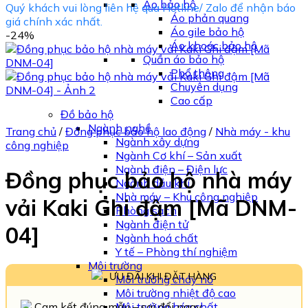
Áo bảo hộ
Quý khách vui lòng liên hệ qua Hotline/ Zalo để nhận báo
Áo phản quang
giá chính xác nhất.
Áo gile bảo hộ
-24%
Áo khoác bảo hộ
Quần áo bảo hộ
Phổ thông
Chuyên dụng
Cao cấp
Đồ bảo hộ
Ngành nghề
Trang chủ
/
Đồng phục bảo hộ lao động
/
Nhà máy - khu
Ngành xây dựng
công nghiệp
Ngành Cơ khí – Sản xuất
Ngành điện – Điện lực
Đồng phục bảo hộ nhà máy
Ngành dầu khí
Nhà máy – Khu công nghiệp
vải Kaki Ghi đậm [Mã DNM-
Phòng sạch
Ngành điện tử
04]
Ngành hoá chất
Y tế – Phòng thí nghiệm
Môi trường
ƯU ĐÃI KHI ĐẶT HÀNG
Môi trường cháy nổ
Môi trường nhiệt độ cao
Cam kết đúng mẫu – sai đổi ngay
Môi trường hóa chất