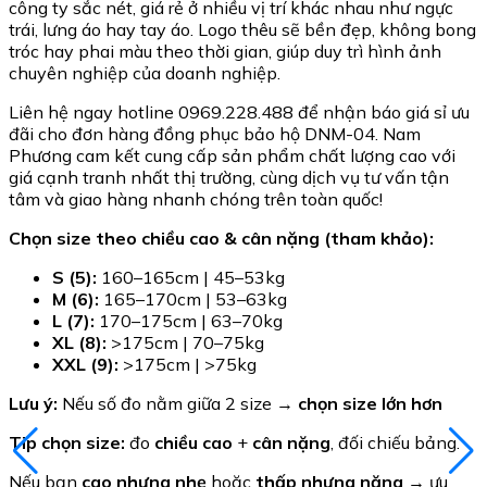
công ty sắc nét, giá rẻ ở nhiều vị trí khác nhau như ngực
trái, lưng áo hay tay áo. Logo thêu sẽ bền đẹp, không bong
tróc hay phai màu theo thời gian, giúp duy trì hình ảnh
chuyên nghiệp của doanh nghiệp.
Liên hệ ngay hotline 0969.228.488 để nhận báo giá sỉ ưu
đãi cho đơn hàng đồng phục bảo hộ DNM-04. Nam
Phương cam kết cung cấp sản phẩm chất lượng cao với
giá cạnh tranh nhất thị trường, cùng dịch vụ tư vấn tận
tâm và giao hàng nhanh chóng trên toàn quốc!
Chọn size theo chiều cao & cân nặng (tham khảo):
S (5):
160–165cm | 45–53kg
M (6):
165–170cm | 53–63kg
L (7):
170–175cm | 63–70kg
XL (8):
>175cm | 70–75kg
XXL (9):
>175cm | >75kg
Lưu ý:
Nếu số đo nằm giữa 2 size →
chọn size lớn hơn
Tip chọn size:
đo
chiều cao
+
cân nặng
, đối chiếu bảng.
Nếu bạn
cao nhưng nhẹ
hoặc
thấp nhưng nặng
→ ưu