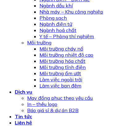
Ngành dầu khí
Nhà máy – Khu công nghiệp
Phòng sạch
Ngành điện tử
Ngành hoá chất
Y tế – Phòng thí nghiệm
Môi trường
Môi trường cháy nổ
Môi trường nhiệt độ cao
Môi trường hóa chất
Môi trường tĩnh điện
Môi trường ẩm ướt
Làm việc ngoài trời
Làm việc ban đêm
Dịch vụ
May đồng phục theo yêu cầu
In – thêu logo
Báo giá sỉ & dự án B2B
Tin tức
Liên hệ