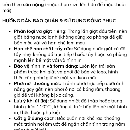
tiên theo
cân nặng
(hoặc chọn size lớn hơn để mặc thoải
mái).
HƯỚNG DẪN BẢO QUẢN & SỬ DỤNG ĐỒNG PHỤC
Phân loại và giặt riêng:
Trong lần giặt đầu tiên, nên
giặt bằng nước lạnh (không dùng xà phòng) để giữ
bền màu vải và hạn chế lem màu.
Hạn chế hóa chất tẩy rửa:
Sử dụng nước giặt có độ
tẩy nhẹ; không đổ trực tiếp thuốc tẩy hoặc xà phòng
mạnh lên bề mặt vải và hình in.
Bảo vệ hình in và form dáng:
Luôn lộn trái sản
phẩm trước khi giặt và phơi để bảo vệ logo, hình
thêu cũng như giữ bề mặt vải luôn mới.
Phơi nơi thoáng mát:
Tránh phơi trực tiếp dưới ánh
nắng gay gắt; nên phơi ở nơi có bóng râm, thoáng
gió để vải không bị xơ cứng.
Lưu ý khi ủi (là):
Sử dụng nhiệt độ thấp hoặc trung
bình (dưới 110°C); không ủi trực tiếp lên bề mặt hình
in, thêu hoặc phụ kiện.
Cất giữ đúng cách:
Bảo quản nơi khô ráo, thoáng
mát; tránh nơi ẩm ướt để ngăn chặn tình trạng nấm
mốc và mùi hôi.