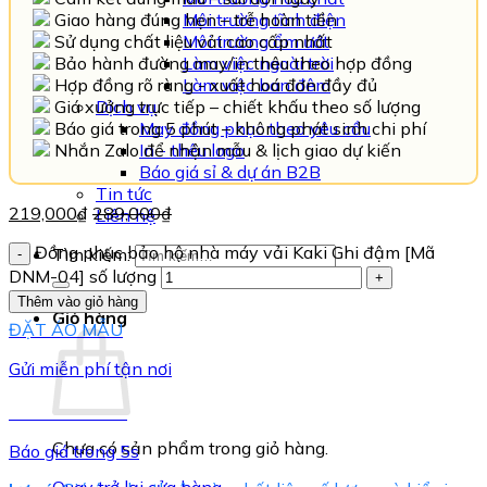
Giao hàng đúng hẹn – trễ hoàn tiền
Môi trường tĩnh điện
Sử dụng chất liệu vải cao cấp nhất
Môi trường ẩm ướt
Bảo hành đường may/in thêu theo hợp đồng
Làm việc ngoài trời
Hợp đồng rõ ràng - xuất hoá đơn đầy đủ
Làm việc ban đêm
Giá xưởng trực tiếp – chiết khấu theo số lượng
Dịch vụ
Báo giá trong 5 phút – không phát sinh chi phí
May đồng phục theo yêu cầu
Nhắn Zalo để nhận mẫu & lịch giao dự kiến
In - thêu logo
Báo giá sỉ & dự án B2B
Tin tức
219,000
₫
289,000
₫
Liên hệ
Đồng phục bảo hộ nhà máy vải Kaki Ghi đậm [Mã
Tìm kiếm:
DNM-04] số lượng
Thêm vào giỏ hàng
Giỏ hàng
ĐẶT ÁO MẪU
Gửi miễn phí tận nơi
TƯ VẤN NGAY
Chưa có sản phẩm trong giỏ hàng.
Báo giá trong 5s