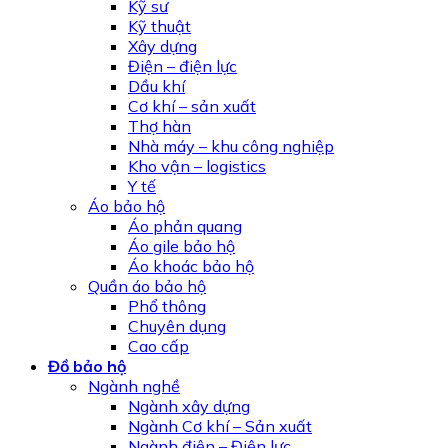
Kỹ sư
Kỹ thuật
Xây dựng
Điện – điện lực
Dầu khí
Cơ khí – sản xuất
Thợ hàn
Nhà máy – khu công nghiệp
Kho vận – logistics
Y tế
Áo bảo hộ
Áo phản quang
Áo gile bảo hộ
Áo khoác bảo hộ
Quần áo bảo hộ
Phổ thông
Chuyên dụng
Cao cấp
Đồ bảo hộ
Ngành nghề
Ngành xây dựng
Ngành Cơ khí – Sản xuất
Ngành điện – Điện lực