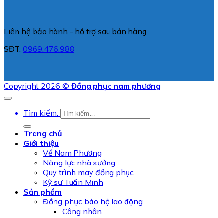
Liên hệ bảo hành - hỗ trợ sau bán hàng
SĐT:
0969.476.988
Copyright 2026 ©
Đồng phục nam phương
Tìm kiếm:
Trang chủ
Giới thiệu
Về Nam Phương
Năng lực nhà xưởng
Quy trình may đồng phục
Kỹ sư Tuấn Minh
Sản phẩm
Đồng phục bảo hộ lao động
Công nhân