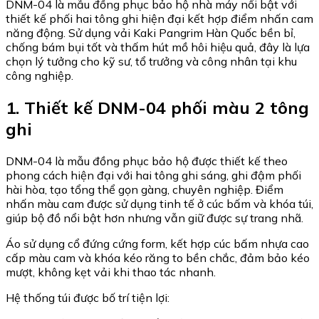
DNM-04 là mẫu đồng phục bảo hộ nhà máy nổi bật với
thiết kế phối hai tông ghi hiện đại kết hợp điểm nhấn cam
năng động. Sử dụng vải Kaki Pangrim Hàn Quốc bền bỉ,
chống bám bụi tốt và thấm hút mồ hôi hiệu quả, đây là lựa
chọn lý tưởng cho kỹ sư, tổ trưởng và công nhân tại khu
công nghiệp.
1. Thiết kế DNM-04 phối màu 2 tông
ghi
DNM-04 là mẫu đồng phục bảo hộ được thiết kế theo
phong cách hiện đại với hai tông ghi sáng, ghi đậm phối
hài hòa, tạo tổng thể gọn gàng, chuyên nghiệp. Điểm
nhấn màu cam được sử dụng tinh tế ở cúc bấm và khóa túi,
giúp bộ đồ nổi bật hơn nhưng vẫn giữ được sự trang nhã.
Áo sử dụng cổ đứng cứng form, kết hợp cúc bấm nhựa cao
cấp màu cam và khóa kéo răng to bền chắc, đảm bảo kéo
mượt, không kẹt vải khi thao tác nhanh.
Hệ thống túi được bố trí tiện lợi: