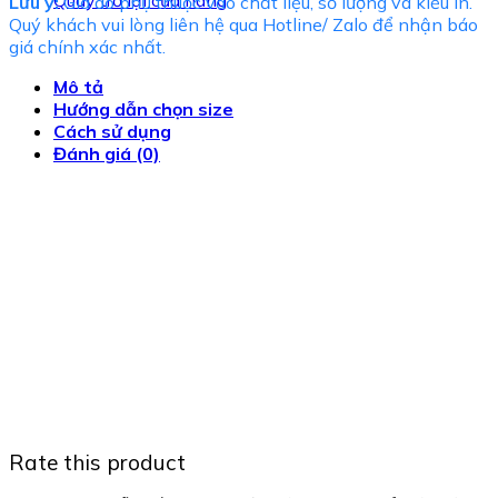
Quay trở lại cửa hàng
Lưu ý:
Giá áo phụ thuộc vào chất liệu, số lượng và kiểu in.
Quý khách vui lòng liên hệ qua Hotline/ Zalo để nhận báo
giá chính xác nhất.
Mô tả
Hướng dẫn chọn size
Cách sử dụng
Đánh giá (0)
Rate this product