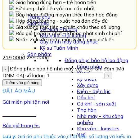
Giao hàng đúng hẹn – trễ hoàn tiền
Sử dụng chất liệu vải cao cấp nhất
Bảo hành đường may/in thêu theo hợp đồng
Trang chủ
Hợp đồng rõ ràng - xuất hoá đơn đầy đủ
Giới thiệu
Giá xưởng trực tiếp – chiết khấu theo số lượng
Về Nam Phương
Báo giá trong 5 phút – không phát sinh chi phí
Năng lực nhà xưởng
Nhắn Zalo để nhận mẫu & lịch giao dự kiến
Quy trình may đồng phục
Kỹ sư Tuấn Minh
Sản phẩm
219,000
₫
289,000
₫
Đồng phục bảo hộ lao động
Công nhân
Đồng phục bảo hộ nhà máy vải Kaki Ghi đậm [Mã
Kỹ sư
DNM-04] số lượng
Kỹ thuật
Thêm vào giỏ hàng
Xây dựng
ĐẶT ÁO MẪU
Điện - điện lực
Dầu khí
Gửi miễn phí tận nơi
Cơ khí - sản xuất
Thợ hàn
TƯ VẤN NGAY
Nhà máy - khu công
nghiệp
Báo giá trong 5s
Kho vận - logistics
Y tế
Lưu ý:
Giá áo phụ thuộc vào chất liệu, số lượng và kiểu in.