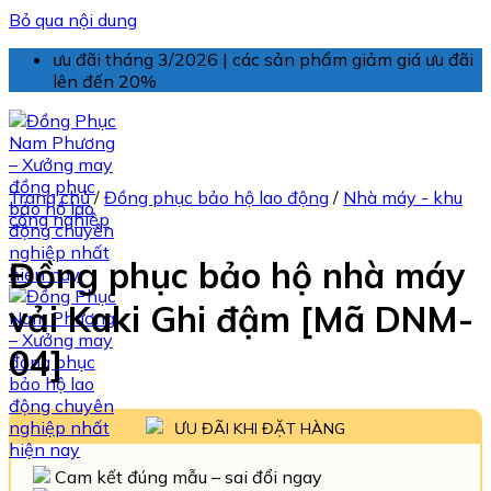
Bỏ qua nội dung
ưu đãi tháng 3/2026 | các sản phẩm giảm giá ưu đãi
lên đến 20%
Trang chủ
/
Đồng phục bảo hộ lao động
/
Nhà máy - khu
công nghiệp
Đồng phục bảo hộ nhà máy
vải Kaki Ghi đậm [Mã DNM-
04]
ƯU ĐÃI KHI ĐẶT HÀNG
Cam kết đúng mẫu – sai đổi ngay