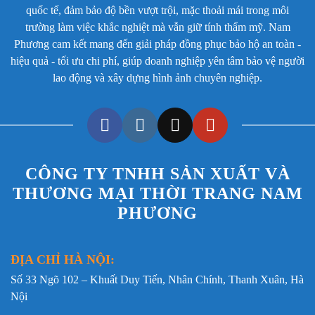
quốc tế, đảm bảo độ bền vượt trội, mặc thoải mái trong môi
môi trường lao động thường xuyên. Các đường kim
trường làm việc khắc nghiệt mà vẫn giữ tính thẩm mỹ. Nam
mũi chỉ được hoàn thiện tỉ mỉ, hạn chế tình trạng
Phương cam kết mang đến giải pháp đồng phục bảo hộ an toàn -
bung chỉ sau thời gian dài sử dụng.
hiệu quả - tối ưu chi phí, giúp doanh nghiệp yên tâm bảo vệ người
Tay áo dài có thiết kế rộng vừa phải, tạo sự thoải mái
lao động và xây dựng hình ảnh chuyên nghiệp.
khi vận động. Phần cổ tay được may gọn gàng, hỗ trợ
che chắn tốt cho cánh tay trong quá trình làm việc.
Quần bảo hộ đồng bộ sử dụng màu ghi đậm tương tự
áo, tạo sự thống nhất cho tổng thể trang phục. Dáng
quần suông rộng vừa phải giúp người mặc dễ dàng di
CÔNG TY TNHH SẢN XUẤT VÀ
chuyển, leo cầu thang, ngồi làm việc hoặc thực hiện
THƯƠNG MẠI THỜI TRANG NAM
các thao tác kỹ thuật liên tục trong nhiều giờ.
PHƯƠNG
ĐỊA CHỈ HÀ NỘI:
Quần bảo hộ dáng suông rộng rãi giúp người mặc dễ dàng
Số 33 Ngõ 102 – Khuất Duy Tiến, Nhân Chính, Thanh Xuân, Hà
di chuyển và thao tác kỹ thuật
Nội