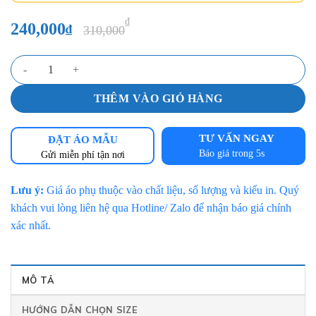
₫
240,000
₫
310,000
Đồng phục bảo hộ kỹ thuật vải Kaki Pangrim ghi đậm – ghi sáng [Mã
THÊM VÀO GIỎ HÀNG
TƯ VẤN NGAY
ĐẶT ÁO MẪU
Báo giá trong 5s
Gửi miễn phí tận nơi
Lưu ý:
Giá áo phụ thuộc vào chất liệu, số lượng và kiểu in. Quý
khách vui lòng liên hệ qua Hotline/ Zalo để nhận báo giá chính
xác nhất.
MÔ TẢ
HƯỚNG DẪN CHỌN SIZE