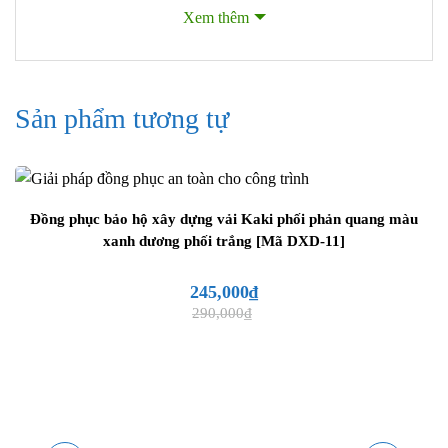
Thân áo sử dụng tông màu ghi đậm làm chủ đạo, kết
Xem thêm
hợp mảng phối ghi sáng chạy ngang ngực và vai áo.
Cách phối màu này tạo điểm nhấn thẩm mỹ rõ ràng,
đồng thời giúp bộ đồng phục trông nổi bật hơn so với
các mẫu bảo hộ đơn sắc thông thường.
Sản phẩm tương tự
Nẹp áo phía trước được may phủ bên ngoài khóa kéo,
giúp tổng thể trang phục liền mạch và gọn gàng hơn.
Thiết kế này còn hỗ trợ hạn chế bụi bẩn bám vào bên
trong trong quá trình làm việc.
Đồng phục bảo hộ xây dựng vải Kaki phối phản quang màu
xanh dương phối trắng [Mã DXD-11]
245,000
₫
Khóa kéo được che bởi nẹp áo chắc chắn, tăng tính thẩm mỹ
290,000
₫
và bảo vệ trang phục khi sử dụng
Hai túi ngực có nắp đậy được bố trí cân đối hai bên
thân áo. Phần nắp túi phối màu vàng nổi bật, vừa tăng
tính thẩm mỹ vừa tạo điểm nhấn nhận diện cho sản