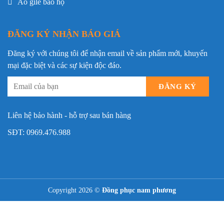
Áo gile bảo hộ
Ghi đậm phối ghi sáng, điểm nhấn
Màu sắc
vàng
ĐĂNG KÝ NHẬN BÁO GIÁ
Cổ áo
Cổ bẻ truyền thống
Đăng ký với chúng tôi để nhận email về sản phẩm mới, khuyến
Túi áo
2 túi ngực có nắp
mại đặc biệt và các sự kiện độc đáo.
Túi hông
2 túi xẻ tiện lợi
Đối tượng sử
Kỹ sư, kỹ thuật viên, công nhân
dụng
Liên hệ bảo hành - hỗ trợ sau bán hàng
Size
S – M – L – XL – XXL – XXXL
SĐT:
0969.476.988
📄 So sánh thêm một lựa chọn liên quan:
đồng
.
phục bảo hộ kỹ thuật mã DKT-14
Copyright 2026 ©
Đồng phục nam phương
3. Ứng dụng thực tế