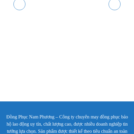
phẩm. Kích thước túi đủ rộng để đựng bút viết, sổ tay
hoặc các vật dụng nhỏ thường xuyên sử dụng.
Đường phối màu vàng xuất hiện tại nắp túi và phần
vai áo giúp tổng thể đồng phục trở nên năng động
hơn. Chi tiết này tuy đơn giản nhưng góp phần tạo
nên nét riêng cho mẫu DKT-12.
Hai túi hông xẻ dọc được bố trí hai bên thân áo, giúp
người mặc thuận tiện mang theo điện thoại, găng tay
hoặc các vật dụng cá nhân cần thiết.
Túi hông xẻ dọc tiện lợi, hỗ trợ cất giữ vật dụng cá nhân
trong quá trình làm việc
Đồng Phục Nam Phương – Công ty chuyên may đồng phục bảo
Đường may trần đè vai được gia công chắc chắn,
hộ lao động uy tín, chất lượng cao, được nhiều doanh nghiệp tin
giúp áo giữ form tốt và tăng độ bền khi sử dụng trong
tưởng lựa chọn. Sản phẩm được thiết kế theo tiêu chuẩn an toàn