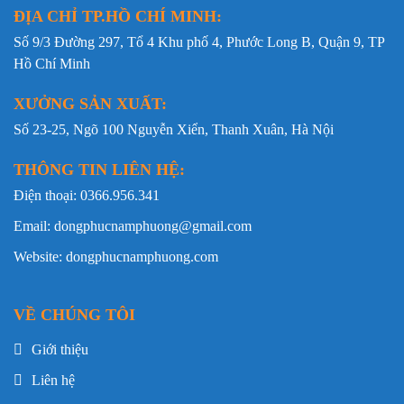
ĐỊA CHỈ TP.HỒ CHÍ MINH:
📄 Tham khảo thêm mẫu cùng nhóm:
đồng
Số 9/3 Đường 297, Tổ 4 Khu phố 4, Phước Long B, Quận 9, TP
.
phục bảo hộ kỹ thuật mã DKT-13
Hồ Chí Minh
XƯỞNG SẢN XUẤT:
2. Chất liệu đồng phục bảo hộ kỹ thuật
Số 23-25, Ngõ 100 Nguyễn Xiển, Thanh Xuân, Hà Nội
DKT-12
Mẫu đồng phục bảo hộ lao động kỹ thuật DKT-12 được
THÔNG TIN LIÊN HỆ:
may từ vải Kaki Pangrim Hàn Quốc, một trong những
Điện thoại: 0366.956.341
dòng vải bảo hộ chuyên dụng được nhiều doanh nghiệp
Email: dongphucnamphuong@gmail.com
lựa chọn nhờ độ bền cao và khả năng thích nghi tốt với
môi trường làm việc công nghiệp. Khi doanh nghiệp
Website: dongphucnamphuong.com
xây dựng phương án trang bị cho nhiều vị trí, có thể
tham khảo thêm
đồng phục bảo hộ lao động
theo môi
VỀ CHÚNG TÔI
trường làm việc.
Giới thiệu
Ưu điểm nổi bật của chất liệu:
Liên hệ
Thấm hút mồ hôi tốt, giúp người mặc luôn cảm thấy