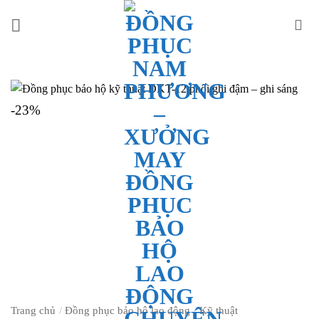
Bỏ
qua
nội
dung
-23%
Trang chủ
/
Đồng phục bảo hộ lao động
/
Kỹ thuật