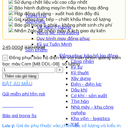
Sử dụng chất liệu vải cao cấp nhất
Bảo hành đường may/in thêu theo hợp đồng
Hợp đồng rõ ràng - xuất hoá đơn đầy đủ
Trang chủ
Giá xưởng trực tiếp – chiết khấu theo số lượng
Giới thiệu
Báo giá trong 5 phút – không phát sinh chi phí
Về Nam Phương
Nhắn Zalo để nhận mẫu & lịch giao dự kiến
Năng lực nhà xưởng
Quy trình may đồng phục
Kỹ sư Tuấn Minh
245,000
₫
320,000
₫
Sản phẩm
Đồng phục bảo hộ lao động
Đồng phục bảo hộ điện lực vải Kaki phản quang xám
Công nhân
bạc màu Cam [Mã DDL-08] số lượng
Kỹ sư
Kỹ thuật
Thêm vào giỏ hàng
Xây dựng
ĐẶT ÁO MẪU
Điện - điện lực
Dầu khí
Gửi miễn phí tận nơi
Cơ khí - sản xuất
Thợ hàn
TƯ VẤN NGAY
Nhà máy - khu công
nghiệp
Báo giá trong 5s
Kho vận - logistics
Y tế
Lưu ý:
Giá áo phụ thuộc vào chất liệu, số lượng và kiểu in.