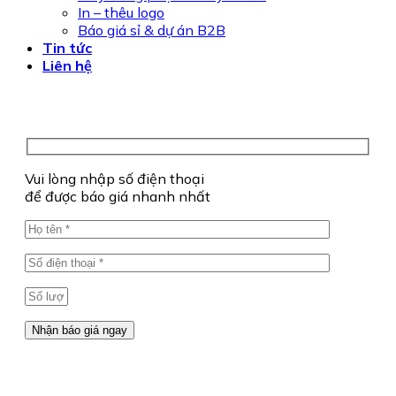
In – thêu logo
Báo giá sỉ & dự án B2B
Tin tức
Liên hệ
Vui lòng nhập số điện thoại
để được báo giá nhanh nhất