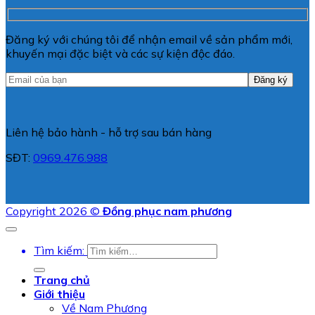
Đăng ký với chúng tôi để nhận email về sản phẩm mới,
khuyến mại đặc biệt và các sự kiện độc đáo.
Liên hệ bảo hành - hỗ trợ sau bán hàng
SĐT:
0969.476.988
Copyright 2026 ©
Đồng phục nam phương
Tìm kiếm:
Trang chủ
Giới thiệu
Về Nam Phương