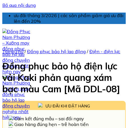
Bỏ qua nội dung
ưu đãi tháng 3/2026 | các sản phẩm giảm giá ưu đãi
lên đến 20%
Trang chủ
/
Đồng phục bảo hộ lao động
/
Điện - điện lực
Đồng phục bảo hộ điện lực
vải Kaki phản quang xám
bạc màu Cam [Mã DDL-08]
ƯU ĐÃI KHI ĐẶT HÀNG
Cam kết đúng mẫu – sai đổi ngay
Giao hàng đúng hẹn – trễ hoàn tiền