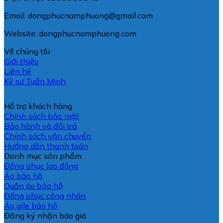
Email: dongphucnamphuong@gmail.com
Website: dongphucnamphuong.com
Về chúng tôi
Giới thiệu
Liên hệ
Kỹ sư Tuấn Minh
Hỗ trợ khách hàng
Chính sách bảo mật
Bảo hành và đổi trả
Chính sách vận chuyển
Hướng dẫn thanh toán
Danh mục sản phẩm
Đồng phục lao động
Áo bảo hộ
Quần áo bảo hộ
Đồng phục công nhân
Áo gile bảo hộ
Đăng ký nhận báo giá