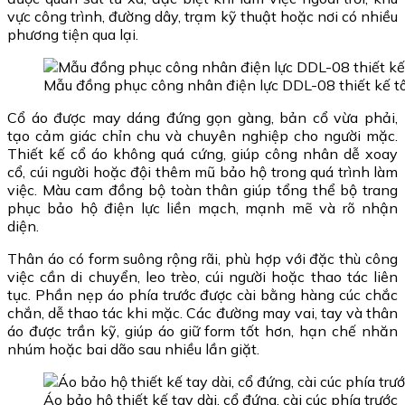
vực công trình, đường dây, trạm kỹ thuật hoặc nơi có nhiều
phương tiện qua lại.
Mẫu đồng phục công nhân điện lực DDL-08 thiết kế 
Cổ áo được may dáng đứng gọn gàng, bản cổ vừa phải,
tạo cảm giác chỉn chu và chuyên nghiệp cho người mặc.
Thiết kế cổ áo không quá cứng, giúp công nhân dễ xoay
cổ, cúi người hoặc đội thêm mũ bảo hộ trong quá trình làm
việc. Màu cam đồng bộ toàn thân giúp tổng thể bộ trang
phục bảo hộ điện lực liền mạch, mạnh mẽ và rõ nhận
diện.
Thân áo có form suông rộng rãi, phù hợp với đặc thù công
việc cần di chuyển, leo trèo, cúi người hoặc thao tác liên
tục. Phần nẹp áo phía trước được cài bằng hàng cúc chắc
chắn, dễ thao tác khi mặc. Các đường may vai, tay và thân
áo được trần kỹ, giúp áo giữ form tốt hơn, hạn chế nhăn
nhúm hoặc bai dão sau nhiều lần giặt.
Áo bảo hộ thiết kế tay dài, cổ đứng, cài cúc phía trước