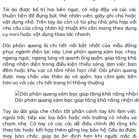
Túi áo được bố trí hai bên ngực, có nắp đậy và cúc cài,
thuận tiện để đựng bút, thẻ nhân viên, giấy ghi chú hoặc
vật dụng nhỏ. Trên tay áo còn có túi phụ nhỏ, phù hợp với
nhu cầu của công nhân kỹ thuật khi cần mang theo dụng
cụ mini hoặc vật dụng thao tác nhanh.
Dải phản quang là chi tiết nổi bật nhất của mẫu đồng
phục ngành điện lực này. Line phản quang xám bạc chạy
ngang ngực, ngang lưng và quanh ống quần, giúp tăng khả
năng nhận diện trong điều kiện thiếu sáng, làm việc ban
đêm hoặc khu vực có tầm nhìn hạn chế. Dải phản quang
được may chắc vào thân áo và quần, tạo cảm giác bền
hơn so với các chi tiết trang trí thông thường.
Dải phản quang xám bạc giúp tăng khả năng nhận diệ
Tay áo dài giúp che chắn tốt phần cánh tay khi làm việc
ngoài trời, tiếp xúc bụi bẩn hoặc môi trường có nhiều va
chạm nhẹ. Cổ tay có cúc cài, dễ điều chỉnh độ rộng khi
thao tác hoặc kết hợp thêm găng tay bảo hộ. Gấu áo được
may bản chắc, giúp áo ổn định hơn khi người mặc di