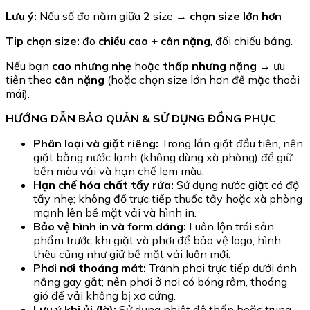
Lưu ý:
Nếu số đo nằm giữa 2 size →
chọn size lớn hơn
Tip chọn size:
đo
chiều cao
+
cân nặng
, đối chiếu bảng.
Nếu bạn
cao nhưng nhẹ
hoặc
thấp nhưng nặng
→ ưu
tiên theo
cân nặng
(hoặc chọn size lớn hơn để mặc thoải
mái).
HƯỚNG DẪN BẢO QUẢN & SỬ DỤNG ĐỒNG PHỤC
Phân loại và giặt riêng:
Trong lần giặt đầu tiên, nên
giặt bằng nước lạnh (không dùng xà phòng) để giữ
bền màu vải và hạn chế lem màu.
Hạn chế hóa chất tẩy rửa:
Sử dụng nước giặt có độ
tẩy nhẹ; không đổ trực tiếp thuốc tẩy hoặc xà phòng
mạnh lên bề mặt vải và hình in.
Bảo vệ hình in và form dáng:
Luôn lộn trái sản
phẩm trước khi giặt và phơi để bảo vệ logo, hình
thêu cũng như giữ bề mặt vải luôn mới.
Phơi nơi thoáng mát:
Tránh phơi trực tiếp dưới ánh
nắng gay gắt; nên phơi ở nơi có bóng râm, thoáng
gió để vải không bị xơ cứng.
Lưu ý khi ủi (là):
Sử dụng nhiệt độ thấp hoặc trung