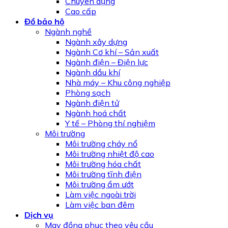
Chuyên dụng
Cao cấp
Đồ bảo hộ
Ngành nghề
Ngành xây dựng
Ngành Cơ khí – Sản xuất
Ngành điện – Điện lực
Ngành dầu khí
Nhà máy – Khu công nghiệp
Phòng sạch
Ngành điện tử
Ngành hoá chất
Y tế – Phòng thí nghiệm
Môi trường
Môi trường cháy nổ
Môi trường nhiệt độ cao
Môi trường hóa chất
Môi trường tĩnh điện
Môi trường ẩm ướt
Làm việc ngoài trời
Làm việc ban đêm
Dịch vụ
May đồng phục theo yêu cầu