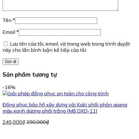
Tên
*
Email
*
Lưu tên của tôi, email, và trang web trong trình duyệt
này cho lần bình luận kế tiếp của tôi.
Sản phẩm tương tự
-16%
Đồng phục bảo hộ xây dựng vải Kaki phối phản quang
màu xanh dương phối trắng [Mã DXD-11]
245,000
₫
290,000
₫