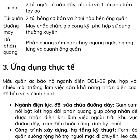
2 túi ngực có nắp đậy, cúc cài và 1 túi phụ trên
Túi áo
tay áo
Túi quần
2 túi hông cơ bản và 2 túi hộp bên ống quần
Đường
May chắc chắn, gia công kỹ, phù hợp sử dụng
may
thường xuyên
Dải
Phản quang xám bạc chạy ngang ngực, ngang
phản
lưng và quanh ống quần
quang
3. Ứng dụng thực tế
Mẫu quần áo bảo hộ ngành điện DDL-08 phù hợp với
nhiều môi trường làm việc cần khả năng nhận diện cao,
độ bền và sự linh hoạt:
Ngành điện lực, đội sửa chữa đường dây:
Gam cam
nổi bật kết hợp dải phản quang giúp công nhân dễ
được nhận diện khi làm việc ngoài trời, khu vực
đường dây, trạm điện hoặc công trình kỹ thuật.
Công trình xây dựng, hạ tầng kỹ thuật:
Form áo
quần suông rộng hỗ trợ người mặc di chuyển, leo cầu