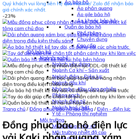
Áo bảo hộ
Quý khách vui lòng liên hệ qua Hotline/ Zalo để nhận báo
Áo phản quang
giá chính xác nhất.
Áo gile bảo hộ
-23%
Áo khoác bảo hộ
Quần áo bảo hộ
Phổ thông
Chuyên dụng
Cao cấp
Đồ bảo hộ
Ngành nghề
Ngành xây dựng
Ngành Cơ khí – Sản xuất
Ngành điện – Điện lực
Ngành dầu khí
Nhà máy – Khu công nghiệp
Phòng sạch
Ngành điện tử
Ngành hoá chất
Trang chủ
/
Đồng phục bảo hộ lao động
/
Điện - điện lực
Y tế – Phòng thí nghiệm
Môi trường
Đồng phục bảo hộ điện lực
Môi trường cháy nổ
Môi trường nhiệt độ cao
vải Kaki phản quang xám
Môi trường hóa chất