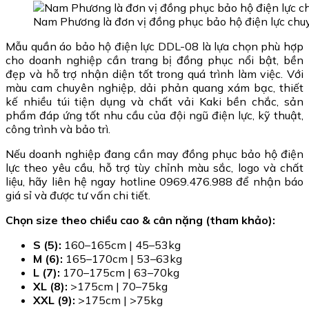
Nam Phương là đơn vị đồng phục bảo hộ điện lực chu
Mẫu quần áo bảo hộ điện lực DDL-08 là lựa chọn phù hợp
cho doanh nghiệp cần trang bị đồng phục nổi bật, bền
đẹp và hỗ trợ nhận diện tốt trong quá trình làm việc. Với
màu cam chuyên nghiệp, dải phản quang xám bạc, thiết
kế nhiều túi tiện dụng và chất vải Kaki bền chắc, sản
phẩm đáp ứng tốt nhu cầu của đội ngũ điện lực, kỹ thuật,
công trình và bảo trì.
Nếu doanh nghiệp đang cần may đồng phục bảo hộ điện
lực theo yêu cầu, hỗ trợ tùy chỉnh màu sắc, logo và chất
liệu, hãy liên hệ ngay hotline 0969.476.988 để nhận báo
giá sỉ và được tư vấn chi tiết.
Chọn size theo chiều cao & cân nặng (tham khảo):
S (5):
160–165cm | 45–53kg
M (6):
165–170cm | 53–63kg
L (7):
170–175cm | 63–70kg
XL (8):
>175cm | 70–75kg
XXL (9):
>175cm | >75kg