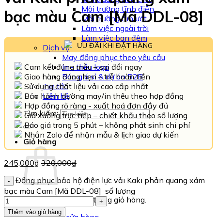
Môi trường tĩnh điện
bạc màu Cam [Mã DDL-08]
Môi trường ẩm ướt
Làm việc ngoài trời
Làm việc ban đêm
ƯU ĐÃI KHI ĐẶT HÀNG
Dịch vụ
May đồng phục theo yêu cầu
Cam kết đúng mẫu – sai đổi ngay
In - thêu logo
Giao hàng đúng hẹn – trễ hoàn tiền
Báo giá sỉ & dự án B2B
Sử dụng chất liệu vải cao cấp nhất
Tin tức
Bảo hành đường may/in thêu theo hợp đồng
Liên hệ
Hợp đồng rõ ràng - xuất hoá đơn đầy đủ
Tìm kiếm:
Giá xưởng trực tiếp – chiết khấu theo số lượng
Báo giá trong 5 phút – không phát sinh chi phí
Nhắn Zalo để nhận mẫu & lịch giao dự kiến
Giỏ hàng
245,000
₫
320,000
₫
Đồng phục bảo hộ điện lực vải Kaki phản quang xám
bạc màu Cam [Mã DDL-08] số lượng
Chưa có sản phẩm trong giỏ hàng.
Thêm vào giỏ hàng