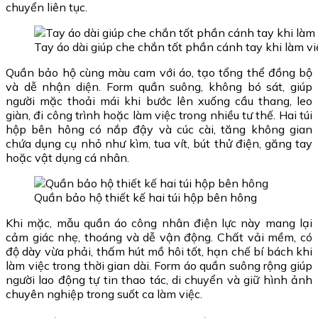
chuyển liên tục.
Tay áo dài giúp che chắn tốt phần cánh tay khi làm vi
Quần bảo hộ cùng màu cam với áo, tạo tổng thể đồng bộ
và dễ nhận diện. Form quần suông, không bó sát, giúp
người mặc thoải mái khi bước lên xuống cầu thang, leo
giàn, đi công trình hoặc làm việc trong nhiều tư thế. Hai túi
hộp bên hông có nắp đậy và cúc cài, tăng không gian
chứa dụng cụ nhỏ như kìm, tua vít, bút thử điện, găng tay
hoặc vật dụng cá nhân.
Quần bảo hộ thiết kế hai túi hộp bên hông
Khi mặc, mẫu quần áo công nhân điện lực này mang lại
cảm giác nhẹ, thoáng và dễ vận động. Chất vải mềm, có
độ dày vừa phải, thấm hút mồ hôi tốt, hạn chế bí bách khi
làm việc trong thời gian dài. Form áo quần suông rộng giúp
người lao động tự tin thao tác, di chuyển và giữ hình ảnh
chuyên nghiệp trong suốt ca làm việc.