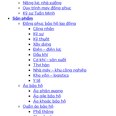
Năng lực nhà xưởng
Quy trình may đồng phục
Kỹ sư Tuấn Minh
Sản phẩm
Đồng phục bảo hộ lao động
Công nhân
Kỹ sư
Kỹ thuật
Xây dựng
Điện – điện lực
Dầu khí
Cơ khí – sản xuất
Thợ hàn
Nhà máy – khu công nghiệp
Kho vận – logistics
Y tế
Áo bảo hộ
Áo phản quang
Áo gile bảo hộ
Áo khoác bảo hộ
Quần áo bảo hộ
Phổ thông