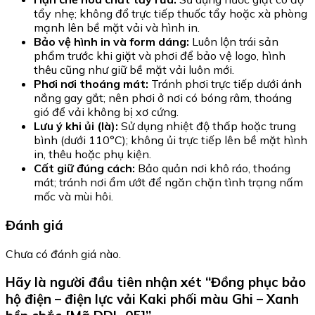
tẩy nhẹ; không đổ trực tiếp thuốc tẩy hoặc xà phòng
mạnh lên bề mặt vải và hình in.
Bảo vệ hình in và form dáng:
Luôn lộn trái sản
phẩm trước khi giặt và phơi để bảo vệ logo, hình
thêu cũng như giữ bề mặt vải luôn mới.
Phơi nơi thoáng mát:
Tránh phơi trực tiếp dưới ánh
nắng gay gắt; nên phơi ở nơi có bóng râm, thoáng
gió để vải không bị xơ cứng.
Lưu ý khi ủi (là):
Sử dụng nhiệt độ thấp hoặc trung
bình (dưới 110°C); không ủi trực tiếp lên bề mặt hình
in, thêu hoặc phụ kiện.
Cất giữ đúng cách:
Bảo quản nơi khô ráo, thoáng
mát; tránh nơi ẩm ướt để ngăn chặn tình trạng nấm
mốc và mùi hôi.
Đánh giá
Chưa có đánh giá nào.
Hãy là người đầu tiên nhận xét “Đồng phục bảo
hộ điện – điện lực vải Kaki phối màu Ghi – Xanh