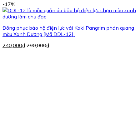
-17%
Đồng phục bảo hộ điện lực vải Kaki Pangrim phản quang
màu Xanh Dương [Mã DDL-12]
240,000
₫
290,000
₫
Đ