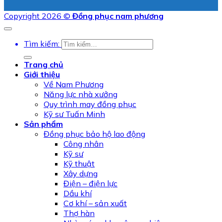
Copyright 2026 ©
Đồng phục nam phương
Tìm kiếm:
Trang chủ
Giới thiệu
Về Nam Phương
Năng lực nhà xưởng
Quy trình may đồng phục
Kỹ sư Tuấn Minh
Sản phẩm
Đồng phục bảo hộ lao động
Công nhân
Kỹ sư
Kỹ thuật
Xây dựng
Điện – điện lực
Dầu khí
Cơ khí – sản xuất
Thợ hàn