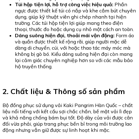
Túi hộp tiện lợi, hỗ trợ công việc hiệu quả:
Phần
ngực được thiết kế túi có nắp và khe cắm bút chuyên
dụng, giúp kỹ thuật viên ghi chép nhanh tại hiện
trường. Các túi hộp tiện lợi giúp mang theo điện
thoại, thước đo hoặc dụng cụ nhỏ một cách an toàn.
Dáng suông hiện đại, thoải mái vận động:
Form áo
và quần được thiết kế rộng rãi, giúp người mặc dễ
dàng di chuyển, cúi, với hoặc thao tác máy móc mà
không bị gò bó. Kiểu dáng suông hiện đại còn mang
lại cảm giác chuyên nghiệp hơn so với các mẫu bảo
hộ truyền thống.
2. Chất liệu & Thông số sản phẩm
Bộ đồng phục sử dụng vải Kaki Pangrim Hàn Quốc – chất
liệu nổi tiếng với kết cấu sợi chắc chắn, bề mặt vải lì đẹp
và khả năng chống bám bụi tốt. Độ dày của vải được cân
đối vừa phải, giúp trang phục bền bỉ trong môi trường lao
động nhưng vẫn giữ được sự linh hoạt khi mặc.