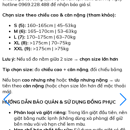
hotline 0969.228.488 để nhận báo giá sỉ.
Chọn size theo chiều cao & cân nặng (tham khảo):
S (5):
160–165cm | 45–53kg
M (6):
165–170cm | 53–63kg
L (7):
170–175cm | 63–70kg
XL (8):
>175cm | 70–75kg
XXL (9):
>175cm | >75kg
Lưu ý:
Nếu số đo nằm giữa 2 size →
chọn size lớn hơn
Tip chọn size:
đo
chiều cao
+
cân nặng
, đối chiếu bảng.
Nếu bạn
cao nhưng nhẹ
hoặc
thấp nhưng nặng
→ ưu
tiên theo
cân nặng
(hoặc chọn size lớn hơn để mặc thoải
mái).
HƯỚNG DẪN BẢO QUẢN & SỬ DỤNG ĐỒNG PHỤC
Phân loại và giặt riêng:
Trong lần giặt đầu tiên, nên
giặt bằng nước lạnh (không dùng xà phòng) để giữ
bền màu vải và hạn chế lem màu.
Hạn chế hóa chất tẩy rửa:
Sử dụng nước giặt có độ