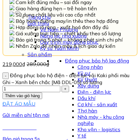
Cam kết đúng mẫu – sai đổi ngay
Giao hàng đúng hẹn – trễ hoàn tiền
Sử dụng chất liệu vải cao cấp nhất
Trang chủ
Bảo hành đường may/in thêu theo hợp đồng
Giới thiệu
Hợp đồng rõ ràng - xuất hoá đơn đầy đủ
Về Nam Phương
Giá xưởng trực tiếp – chiết khấu theo số lượng
Năng lực nhà xưởng
Báo giá trong 5 phút – không phát sinh chi phí
Quy trình may đồng phục
Nhắn Zalo để nhận mẫu & lịch giao dự kiến
Kỹ sư Tuấn Minh
Sản phẩm
Đồng phục bảo hộ lao động
219,000
₫
289,000
₫
Công nhân
Kỹ sư
Đồng phục bảo hộ điện - điện lực vải Kaki phối màu
Kỹ thuật
Ghi – Xanh bền chắc [Mã DDL-05] số lượng
Xây dựng
Điện - điện lực
Thêm vào giỏ hàng
Dầu khí
ĐẶT ÁO MẪU
Cơ khí - sản xuất
Thợ hàn
Gửi miễn phí tận nơi
Nhà máy - khu công
nghiệp
TƯ VẤN NGAY
Kho vận - logistics
Y tế
Báo giá trong 5s