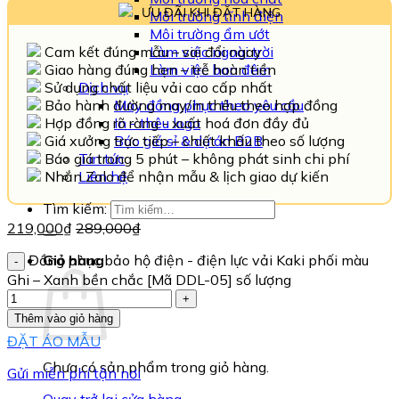
ƯU ĐÃI KHI ĐẶT HÀNG
Môi trường tĩnh điện
Môi trường ẩm ướt
Cam kết đúng mẫu – sai đổi ngay
Làm việc ngoài trời
Giao hàng đúng hẹn – trễ hoàn tiền
Làm việc ban đêm
Sử dụng chất liệu vải cao cấp nhất
Dịch vụ
Bảo hành đường may/in thêu theo hợp đồng
May đồng phục theo yêu cầu
Hợp đồng rõ ràng - xuất hoá đơn đầy đủ
In - thêu logo
Giá xưởng trực tiếp – chiết khấu theo số lượng
Báo giá sỉ & dự án B2B
Báo giá trong 5 phút – không phát sinh chi phí
Tin tức
Nhắn Zalo để nhận mẫu & lịch giao dự kiến
Liên hệ
Tìm kiếm:
219,000
₫
289,000
₫
Đồng phục bảo hộ điện - điện lực vải Kaki phối màu
Giỏ hàng
Ghi – Xanh bền chắc [Mã DDL-05] số lượng
Thêm vào giỏ hàng
ĐẶT ÁO MẪU
Chưa có sản phẩm trong giỏ hàng.
Gửi miễn phí tận nơi