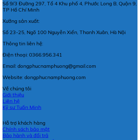
Số 9/3 Đường 297, Tổ 4 Khu phố 4, Phước Long B, Quận 9,
TP Hồ Chí Minh
Xưởng sản xuất:
Số 23-25, Ngõ 100 Nguyễn Xiển, Thanh Xuân, Hà Nội
Thông tin liên hệ:
Điện thoại: 0366.956.341
Email: dongphucnamphuong@gmail.com
Website: dongphucnamphuong.com
Về chúng tôi
Giới thiệu
Liên hệ
Kỹ sư Tuấn Minh
Hỗ trợ khách hàng
Chính sách bảo mật
Bảo hành và đổi trả