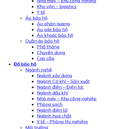
Nhà máy – khu công nghiệp
Kho vận – logistics
Y tế
Áo bảo hộ
Áo phản quang
Áo gile bảo hộ
Áo khoác bảo hộ
Quần áo bảo hộ
Phổ thông
Chuyên dụng
Cao cấp
Đồ bảo hộ
Ngành nghề
Ngành xây dựng
Ngành Cơ khí – Sản xuất
Ngành điện – Điện lực
Ngành dầu khí
Nhà máy – Khu công nghiệp
Phòng sạch
Ngành điện tử
Ngành hoá chất
Y tế – Phòng thí nghiệm
Môi trường