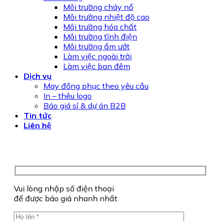
Môi trường cháy nổ
Môi trường nhiệt độ cao
Môi trường hóa chất
Môi trường tĩnh điện
Môi trường ẩm ướt
Làm việc ngoài trời
Làm việc ban đêm
Dịch vụ
May đồng phục theo yêu cầu
In – thêu logo
Báo giá sỉ & dự án B2B
Tin tức
Liên hệ
Vui lòng nhập số điện thoại
để được báo giá nhanh nhất