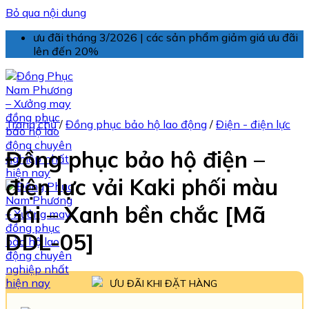
Bỏ qua nội dung
ưu đãi tháng 3/2026 | các sản phẩm giảm giá ưu đãi
lên đến 20%
Trang chủ
/
Đồng phục bảo hộ lao động
/
Điện - điện lực
Đồng phục bảo hộ điện –
điện lực vải Kaki phối màu
Ghi – Xanh bền chắc [Mã
DDL-05]
ƯU ĐÃI KHI ĐẶT HÀNG