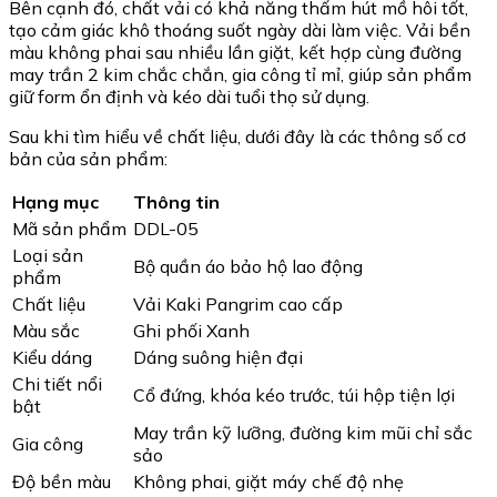
Bên cạnh đó, chất vải có khả năng thấm hút mồ hôi tốt,
tạo cảm giác khô thoáng suốt ngày dài làm việc. Vải bền
màu không phai sau nhiều lần giặt, kết hợp cùng đường
may trần 2 kim chắc chắn, gia công tỉ mỉ, giúp sản phẩm
giữ form ổn định và kéo dài tuổi thọ sử dụng.
Sau khi tìm hiểu về chất liệu, dưới đây là các thông số cơ
bản của sản phẩm:
Hạng mục
Thông tin
Mã sản phẩm
DDL-05
Loại sản
Bộ quần áo bảo hộ lao động
phẩm
Chất liệu
Vải Kaki Pangrim cao cấp
Màu sắc
Ghi phối Xanh
Kiểu dáng
Dáng suông hiện đại
Chi tiết nổi
Cổ đứng, khóa kéo trước, túi hộp tiện lợi
bật
May trần kỹ lưỡng, đường kim mũi chỉ sắc
Gia công
sảo
Độ bền màu
Không phai, giặt máy chế độ nhẹ