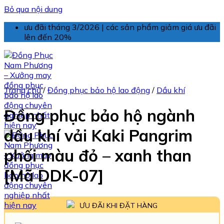
Bỏ qua nội dung
ưu đãi tháng 3/2026 | các sản phẩm giảm giá ưu đãi
lên đến 20%
Trang chủ
/
Đồng phục bảo hộ lao động
/
Dầu khí
Đồng phục bảo hộ ngành
dầu khí vải Kaki Pangrim
phối màu đỏ – xanh than
[Mã DDK-07]
ƯU ĐÃI KHI ĐẶT HÀNG