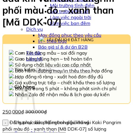
Môi trường tĩnh điện
phối màu đỏ – xanh than
Môi trường ẩm ướt
Làm việc ngoài trời
[Mã DDK-07]
Làm việc ban đêm
Dịch vụ
May đồng phục theo yêu cầu
ƯU ĐÃI KHI ĐẶT HÀNG
In - thêu logo
Báo giá sỉ & dự án B2B
Cam kết đúng mẫu – sai đổi ngay
Tin tức
Giao hàng đúng hẹn – trễ hoàn tiền
Liên hệ
Sử dụng chất liệu vải cao cấp nhất
Tìm kiếm:
Bảo hành đường may/in thêu theo hợp đồng
Hợp đồng rõ ràng - xuất hoá đơn đầy đủ
Giá xưởng trực tiếp – chiết khấu theo số lượng
Giỏ hàng
Báo giá trong 5 phút – không phát sinh chi phí
Nhắn Zalo để nhận mẫu & lịch giao dự kiến
250,000
₫
300,000
₫
Đồng phục bảo hộ ngành dầu khí vải Kaki Pangrim
Chưa có sản phẩm trong giỏ hàng.
phối màu đỏ - xanh than [Mã DDK-07] số lượng