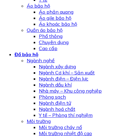
Áo bảo hộ
Áo phản quang
Áo gile bảo hộ
Áo khoác bảo hộ
Quần áo bảo hộ
Phổ thông
Chuyên dụng
Cao cấp
Đồ bảo hộ
Ngành nghề
Ngành xây dựng
Ngành Cơ khí – Sản xuất
Ngành điện – Điện lực
Ngành dầu khí
Nhà máy – Khu công nghiệp
Phòng sạch
Ngành điện tử
Ngành hoá chất
Y tế – Phòng thí nghiệm
Môi trường
Môi trường cháy nổ
Môi trường nhiệt độ cao