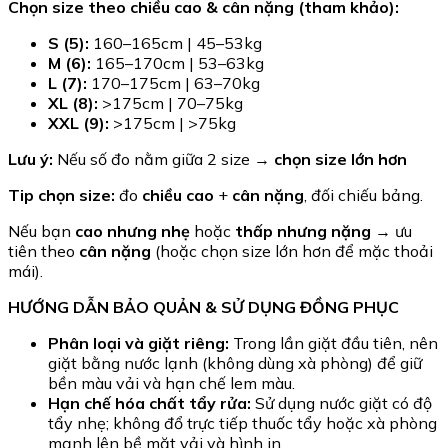
Chọn size theo chiều cao & cân nặng (tham khảo):
S (5):
160–165cm | 45–53kg
M (6):
165–170cm | 53–63kg
L (7):
170–175cm | 63–70kg
XL (8):
>175cm | 70–75kg
XXL (9):
>175cm | >75kg
Lưu ý:
Nếu số đo nằm giữa 2 size →
chọn size lớn hơn
Tip chọn size:
đo
chiều cao
+
cân nặng
, đối chiếu bảng.
Nếu bạn
cao nhưng nhẹ
hoặc
thấp nhưng nặng
→ ưu
tiên theo
cân nặng
(hoặc chọn size lớn hơn để mặc thoải
mái).
HƯỚNG DẪN BẢO QUẢN & SỬ DỤNG ĐỒNG PHỤC
Phân loại và giặt riêng:
Trong lần giặt đầu tiên, nên
giặt bằng nước lạnh (không dùng xà phòng) để giữ
bền màu vải và hạn chế lem màu.
Hạn chế hóa chất tẩy rửa:
Sử dụng nước giặt có độ
tẩy nhẹ; không đổ trực tiếp thuốc tẩy hoặc xà phòng
mạnh lên bề mặt vải và hình in.