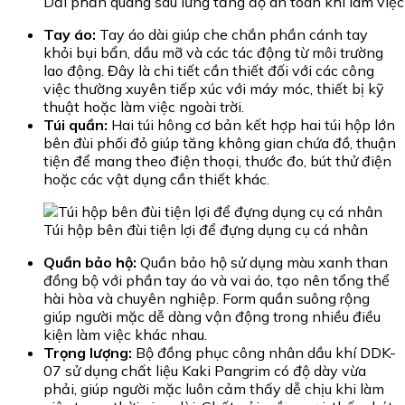
Dải phản quang sau lưng tăng độ an toàn khi làm việc
Tay áo:
Tay áo dài giúp che chắn phần cánh tay
khỏi bụi bẩn, dầu mỡ và các tác động từ môi trường
lao động. Đây là chi tiết cần thiết đối với các công
việc thường xuyên tiếp xúc với máy móc, thiết bị kỹ
thuật hoặc làm việc ngoài trời.
Túi quần:
Hai túi hông cơ bản kết hợp hai túi hộp lớn
bên đùi phối đỏ giúp tăng không gian chứa đồ, thuận
tiện để mang theo điện thoại, thước đo, bút thử điện
hoặc các vật dụng cần thiết khác.
Túi hộp bên đùi tiện lợi để đựng dụng cụ cá nhân
Quần bảo hộ:
Quần bảo hộ sử dụng màu xanh than
đồng bộ với phần tay áo và vai áo, tạo nên tổng thể
hài hòa và chuyên nghiệp. Form quần suông rộng
giúp người mặc dễ dàng vận động trong nhiều điều
kiện làm việc khác nhau.
Trọng lượng:
Bộ đồng phục công nhân dầu khí DDK-
07 sử dụng chất liệu Kaki Pangrim có độ dày vừa
phải, giúp người mặc luôn cảm thấy dễ chịu khi làm