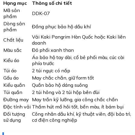
Hạng mục
Thông số chi tiết
Mã sản
DDK-07
phẩm
Dòng sản
Đồng phục bảo hộ dầu khí
phẩm
Vải Kaki Pangrim Hàn Quốc hoặc Kaki liên
Chất liệu
doanh
Màu sắc
Đỏ phối xanh than
Áo bảo hộ tay dài, cổ bẻ phối màu, cúc cài
Kiểu áo
phía trước
Túi áo
2 túi ngực có nắp
Gấu áo
May chắc chắn, giữ form tốt
Kiểu quần
Quần bảo hộ dáng suông
Túi quần
2 túi hông và 2 túi hộp bên đùi
Đường may
May trần kỹ lưỡng, gia công chắc chắn
Đặc tính vải
Thấm hút mồ hôi tốt, bền màu, ít bám bụi
Đối tượng
Công nhân dầu khí, kỹ thuật viên, đội bảo trì,
sử dụng
cơ điện công nghiệp