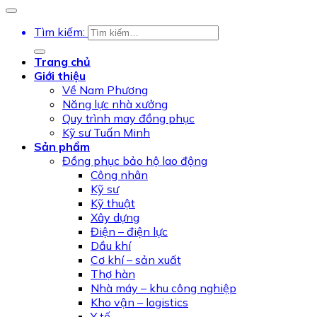
Tìm kiếm:
Trang chủ
Giới thiệu
Về Nam Phương
Năng lực nhà xưởng
Quy trình may đồng phục
Kỹ sư Tuấn Minh
Sản phẩm
Đồng phục bảo hộ lao động
Công nhân
Kỹ sư
Kỹ thuật
Xây dựng
Điện – điện lực
Dầu khí
Cơ khí – sản xuất
Thợ hàn
Nhà máy – khu công nghiệp
Kho vận – logistics
Y tế