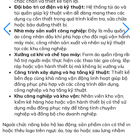
chắc chắn và thiết kế tiện lợi.
Đội bảo trì cơ điện và kỹ thuật:
Hệ thống túi áo và
túi quần giúp kỹ thuật viên dễ dàng mang theo các
dụng cụ cần thiết trong quá trình kiểm tra, sửa chữa
hoặc bảo dưỡng thiết bị.
Nhà máy sản xuất công nghiệp:
Đây là mẫu quần
áo công nhân dầu khí phù hợp cho đội ngũ vận hành
máy móc, công nhân sản xuất và nhân sự kỹ thuật
tại các khu công nghiệp.
Xưởng cơ khí và chế tạo máy:
Form áo quần rộng rãi
hỗ trợ người mặc thực hiện các thao tác gia công, lắp
ráp hoặc vận hành thiết bị mà không bị vướng víu.
Công trình xây dựng và hạ tầng kỹ thuật:
Thiết kế
bền đẹp cùng khả năng vận động linh hoạt giúp bộ
đồng phục phù hợp với các công trình dân dụng,
công nghiệp và hạ tầng kỹ thuật.
Khu công nghiệp và kho vận:
Nhân viên kho vận,
kiểm kê hàng hóa hoặc vận hành thiết bị có thể sử
dụng mẫu đồng phục này để tăng tính chuyên
nghiệp và đồng bộ cho doanh nghiệp.
Ngoài chức năng bảo hộ lao động, sản phẩm còn có thể in
hoặc thêu logo trên ngực áo, tay áo hoặc sau lưng nhằm