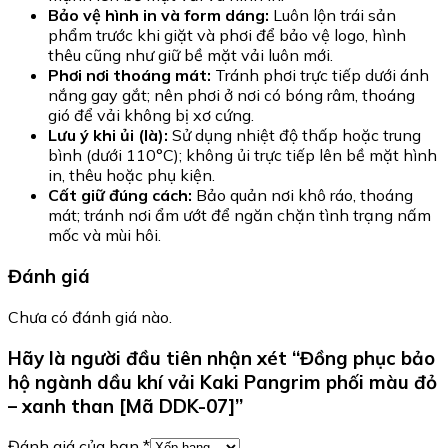
Bảo vệ hình in và form dáng:
Luôn lộn trái sản
phẩm trước khi giặt và phơi để bảo vệ logo, hình
thêu cũng như giữ bề mặt vải luôn mới.
Phơi nơi thoáng mát:
Tránh phơi trực tiếp dưới ánh
nắng gay gắt; nên phơi ở nơi có bóng râm, thoáng
gió để vải không bị xơ cứng.
Lưu ý khi ủi (là):
Sử dụng nhiệt độ thấp hoặc trung
bình (dưới 110°C); không ủi trực tiếp lên bề mặt hình
in, thêu hoặc phụ kiện.
Cất giữ đúng cách:
Bảo quản nơi khô ráo, thoáng
mát; tránh nơi ẩm ướt để ngăn chặn tình trạng nấm
mốc và mùi hôi.
Đánh giá
Chưa có đánh giá nào.
Hãy là người đầu tiên nhận xét “Đồng phục bảo
hộ ngành dầu khí vải Kaki Pangrim phối màu đỏ
– xanh than [Mã DDK-07]”
Đánh giá của bạn
*