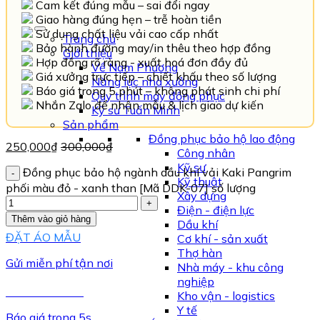
Cam kết đúng mẫu – sai đổi ngay
Giao hàng đúng hẹn – trễ hoàn tiền
Sử dụng chất liệu vải cao cấp nhất
Trang chủ
Bảo hành đường may/in thêu theo hợp đồng
Giới thiệu
Hợp đồng rõ ràng - xuất hoá đơn đầy đủ
Về Nam Phương
Giá xưởng trực tiếp – chiết khấu theo số lượng
Năng lực nhà xưởng
Báo giá trong 5 phút – không phát sinh chi phí
Quy trình may đồng phục
Nhắn Zalo để nhận mẫu & lịch giao dự kiến
Kỹ sư Tuấn Minh
Sản phẩm
Đồng phục bảo hộ lao động
250,000
₫
300,000
₫
Công nhân
Kỹ sư
Đồng phục bảo hộ ngành dầu khí vải Kaki Pangrim
Kỹ thuật
phối màu đỏ - xanh than [Mã DDK-07] số lượng
Xây dựng
Điện - điện lực
Thêm vào giỏ hàng
Dầu khí
ĐẶT ÁO MẪU
Cơ khí - sản xuất
Thợ hàn
Gửi miễn phí tận nơi
Nhà máy - khu công
nghiệp
TƯ VẤN NGAY
Kho vận - logistics
Y tế
Báo giá trong 5s