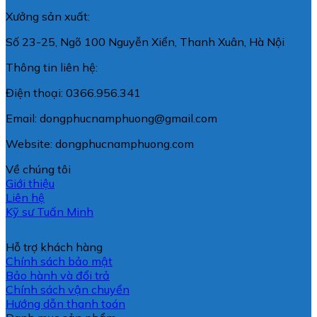
Xưởng sản xuất:
Số 23-25, Ngõ 100 Nguyễn Xiển, Thanh Xuân, Hà Nội
Thông tin liên hệ:
Điện thoại: 0366.956.341
Email: dongphucnamphuong@gmail.com
Website: dongphucnamphuong.com
Về chúng tôi
Giới thiệu
Liên hệ
Kỹ sư Tuấn Minh
Hỗ trợ khách hàng
Chính sách bảo mật
Bảo hành và đổi trả
Chính sách vận chuyển
Hướng dẫn thanh toán