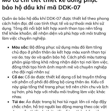
bảo hộ dầu khí mã DDK-07
Quần áo bảo hộ dầu khí DDK-07 được thiết kế theo phong
cách hiện đại, đề cao tính thực tế và sự thoải mái khi sử
dụng. Tông đỏ nổi bật kết hợp xanh than tạo nên tổng
thể khỏe khoắn, dễ nhận diện và phù hợp với môi trường
làm việc chuyên nghiệp.
Màu sắc:
Bộ đồng phục sử dụng màu đỏ làm tông
chủ đạo ở phần thân áo kết hợp màu xanh than tại
vai áo, tay áo và quần bảo hộ. Cách phối màu tương
phản giúp tăng khả năng nhận diện tại nơi làm việc,
đồng thời tạo hình ảnh mạnh mẽ và chuyên nghiệp
cho đội ngũ nhân sự.
Cổ áo:
Cổ áo được thiết kế dạng cổ bẻ truyền thống
với phần cổ phối đỏ đồng bộ cùng thân áo. Kiểu cổ
này giúp tổng thể trang phục trở nên chỉn chu và lịch
sự hơn, phù hợp với nhiều môi trường làm việc khác
nhau.
Túi áo:
Áo được trang bị hai túi ngực lớn có nắp đậy
chắc chắn, hỗ trợ người lao động mang theo các vật