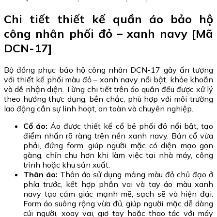
Chi tiết thiết kế quần áo bảo hộ
công nhân phối đỏ – xanh navy [Mã
DCN-17]
Bộ đồng phục bảo hộ công nhân DCN-17 gây ấn tượng
với thiết kế phối màu đỏ – xanh navy nổi bật, khỏe khoắn
và dễ nhận diện. Từng chi tiết trên áo quần đều được xử lý
theo hướng thực dụng, bền chắc, phù hợp với môi trường
lao động cần sự linh hoạt, an toàn và chuyên nghiệp.
Cổ áo:
Áo được thiết kế cổ bẻ phối đỏ nổi bật, tạo
điểm nhấn rõ ràng trên nền xanh navy. Bản cổ vừa
phải, đứng form, giúp người mặc có diện mạo gọn
gàng, chỉn chu hơn khi làm việc tại nhà máy, công
trình hoặc khu sản xuất.
Thân áo:
Thân áo sử dụng mảng màu đỏ chủ đạo ở
phía trước, kết hợp phần vai và tay áo màu xanh
navy tạo cảm giác mạnh mẽ, sạch sẽ và hiện đại.
Form áo suông rộng vừa đủ, giúp người mặc dễ dàng
cúi người, xoay vai, giơ tay hoặc thao tác với máy