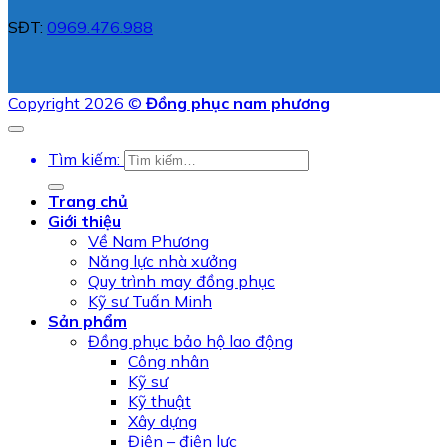
SĐT:
0969.476.988
Copyright 2026 ©
Đồng phục nam phương
Tìm kiếm:
Trang chủ
Giới thiệu
Về Nam Phương
Năng lực nhà xưởng
Quy trình may đồng phục
Kỹ sư Tuấn Minh
Sản phẩm
Đồng phục bảo hộ lao động
Công nhân
Kỹ sư
Kỹ thuật
Xây dựng
Điện – điện lực