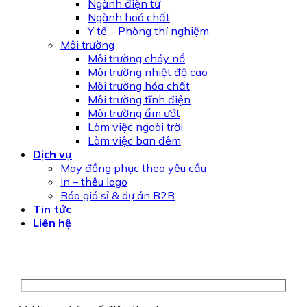
Ngành điện tử
Ngành hoá chất
Y tế – Phòng thí nghiệm
Môi trường
Môi trường cháy nổ
Môi trường nhiệt độ cao
Môi trường hóa chất
Môi trường tĩnh điện
Môi trường ẩm ướt
Làm việc ngoài trời
Làm việc ban đêm
Dịch vụ
May đồng phục theo yêu cầu
In – thêu logo
Báo giá sỉ & dự án B2B
Tin tức
Liên hệ