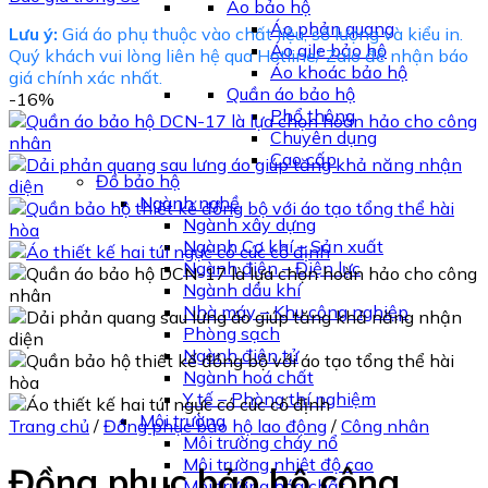
Áo bảo hộ
Áo phản quang
Lưu ý:
Giá áo phụ thuộc vào chất liệu, số lượng và kiểu in.
Áo gile bảo hộ
Quý khách vui lòng liên hệ qua Hotline/ Zalo để nhận báo
Áo khoác bảo hộ
giá chính xác nhất.
Quần áo bảo hộ
-16%
Phổ thông
Chuyên dụng
Cao cấp
Đồ bảo hộ
Ngành nghề
Ngành xây dựng
Ngành Cơ khí – Sản xuất
Ngành điện – Điện lực
Ngành dầu khí
Nhà máy – Khu công nghiệp
Phòng sạch
Ngành điện tử
Ngành hoá chất
Y tế – Phòng thí nghiệm
Môi trường
Trang chủ
/
Đồng phục bảo hộ lao động
/
Công nhân
Môi trường cháy nổ
Môi trường nhiệt độ cao
Đồng phục bảo hộ công
Môi trường hóa chất