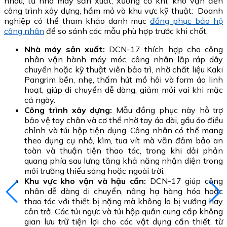
nhau, từ nhà máy sản xuất, xưởng cơ khí, kho vận đến
công trình xây dựng, hầm mỏ và khu vực kỹ thuật:
Doanh
nghiệp có thể tham khảo danh mục
đồng phục bảo hộ
công nhân
để so sánh các mẫu phù hợp trước khi chốt.
Nhà máy sản xuất:
DCN-17 thích hợp cho công
nhân vận hành máy móc, công nhân lắp ráp dây
chuyền hoặc kỹ thuật viên bảo trì, nhờ chất liệu Kaki
Pangrim bền, nhẹ, thấm hút mồ hôi và form áo linh
hoạt, giúp di chuyển dễ dàng, giảm mỏi vai khi mặc
cả ngày.
Công trình xây dựng:
Mẫu đồng phục này hỗ trợ
bảo vệ tay chân và cơ thể nhờ tay áo dài, gấu áo điều
chỉnh và túi hộp tiện dụng. Công nhân có thể mang
theo dụng cụ nhỏ, kìm, tua vít mà vẫn đảm bảo an
toàn và thuận tiện thao tác, trong khi dải phản
quang phía sau lưng tăng khả năng nhận diện trong
môi trường thiếu sáng hoặc ngoài trời.
Khu vực kho vận và hậu cần:
DCN-17 giúp công
nhân dễ dàng di chuyển, nâng hạ hàng hóa hoặc
thao tác với thiết bị nặng mà không lo bị vướng hay
cản trở. Các túi ngực và túi hộp quần cung cấp không
gian lưu trữ tiện lợi cho các vật dụng cần thiết, từ