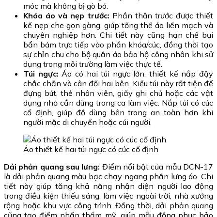
móc mà không bị gò bó.
Khóa áo và nẹp trước:
Phần thân trước được thiết
kế nẹp che gọn gàng, giúp tổng thể áo liền mạch và
chuyên nghiệp hơn. Chi tiết này cũng hạn chế bụi
bẩn bám trực tiếp vào phần khóa/cúc, đồng thời tạo
sự chỉn chu cho bộ quần áo bảo hộ công nhân khi sử
dụng trong môi trường làm việc thực tế.
Túi ngực:
Áo có hai túi ngực lớn, thiết kế nắp đậy
chắc chắn và cân đối hai bên. Kiểu túi này rất tiện để
đựng bút, thẻ nhân viên, giấy ghi chú hoặc các vật
dụng nhỏ cần dùng trong ca làm việc. Nắp túi có cúc
cố định, giúp đồ dùng bên trong an toàn hơn khi
người mặc di chuyển hoặc cúi người.
Áo thiết kế hai túi ngực có cúc cố định
Dải phản quang sau lưng:
Điểm nổi bật của mẫu DCN-17
là dải phản quang màu bạc chạy ngang phần lưng áo. Chi
tiết này giúp tăng khả năng nhận diện người lao động
trong điều kiện thiếu sáng, làm việc ngoài trời, nhà xưởng
rộng hoặc khu vực công trình. Đồng thời, dải phản quang
cũng tạo điểm nhấn thẩm mỹ, giúp mẫu đồng phục bảo