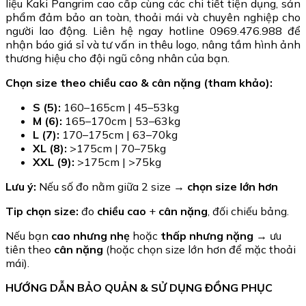
liệu Kaki Pangrim cao cấp cùng các chi tiết tiện dụng, sản
phẩm đảm bảo an toàn, thoải mái và chuyên nghiệp cho
người lao động. Liên hệ ngay hotline 0969.476.988 để
nhận báo giá sỉ và tư vấn in thêu logo, nâng tầm hình ảnh
thương hiệu cho đội ngũ công nhân của bạn.
Chọn size theo chiều cao & cân nặng (tham khảo):
S (5):
160–165cm | 45–53kg
M (6):
165–170cm | 53–63kg
L (7):
170–175cm | 63–70kg
XL (8):
>175cm | 70–75kg
XXL (9):
>175cm | >75kg
Lưu ý:
Nếu số đo nằm giữa 2 size →
chọn size lớn hơn
Tip chọn size:
đo
chiều cao
+
cân nặng
, đối chiếu bảng.
Nếu bạn
cao nhưng nhẹ
hoặc
thấp nhưng nặng
→ ưu
tiên theo
cân nặng
(hoặc chọn size lớn hơn để mặc thoải
mái).
HƯỚNG DẪN BẢO QUẢN & SỬ DỤNG ĐỒNG PHỤC