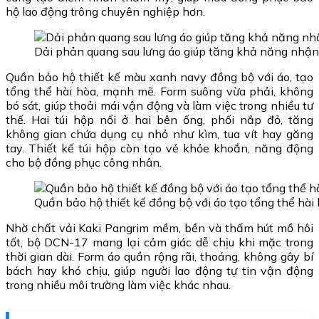
hộ lao động trông chuyên nghiệp hơn.
Dải phản quang sau lưng áo giúp tăng khả năng nhận
Quần bảo hộ thiết kế màu xanh navy đồng bộ với áo, tạo
tổng thể hài hòa, mạnh mẽ. Form suông vừa phải, không
bó sát, giúp thoải mái vận động và làm việc trong nhiều tư
thế. Hai túi hộp nổi ở hai bên ống, phối nắp đỏ, tăng
không gian chứa dụng cụ nhỏ như kìm, tua vít hay găng
tay. Thiết kế túi hộp còn tạo vẻ khỏe khoắn, năng động
cho bộ đồng phục công nhân.
Quần bảo hộ thiết kế đồng bộ với áo tạo tổng thể hài
Nhờ chất vải Kaki Pangrim mềm, bền và thấm hút mồ hôi
tốt, bộ DCN-17 mang lại cảm giác dễ chịu khi mặc trong
thời gian dài. Form áo quần rộng rãi, thoáng, không gây bí
bách hay khó chịu, giúp người lao động tự tin vận động
trong nhiều môi trường làm việc khác nhau.