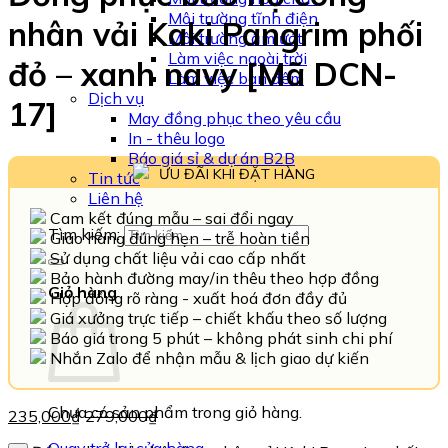
Môi trường tĩnh điện
nhân vải Kaki Pangrim phối
Môi trường ẩm ướt
Làm việc ngoài trời
đỏ – xanh navy [Mã DCN-
Làm việc ban đêm
Dịch vụ
17]
May đồng phục theo yêu cầu
In - thêu logo
Báo giá sỉ & dự án B2B
ƯU ĐÃI KHI ĐẶT HÀNG
Tin tức
Liên hệ
Cam kết đúng mẫu – sai đổi ngay
Tìm kiếm:
Giao hàng đúng hẹn – trễ hoàn tiền
Sử dụng chất liệu vải cao cấp nhất
Bảo hành đường may/in thêu theo hợp đồng
Giỏ hàng
Hợp đồng rõ ràng - xuất hoá đơn đầy đủ
Giá xưởng trực tiếp – chiết khấu theo số lượng
Báo giá trong 5 phút – không phát sinh chi phí
Nhắn Zalo để nhận mẫu & lịch giao dự kiến
Chưa có sản phẩm trong giỏ hàng.
235,000
₫
279,000
₫