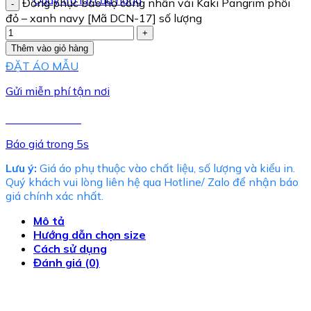
Quay trở lại cửa hàng
Đồng phục bảo hộ công nhân vải Kaki Pangrim phối
đỏ – xanh navy [Mã DCN-17] số lượng
Thêm vào giỏ hàng
ĐẶT ÁO MẪU
Gửi miễn phí tận nơi
TƯ VẤN NGAY
Báo giá trong 5s
Lưu ý:
Giá áo phụ thuộc vào chất liệu, số lượng và kiểu in.
Quý khách vui lòng liên hệ qua Hotline/ Zalo để nhận báo
giá chính xác nhất.
Mô tả
Hướng dẫn chọn size
Cách sử dụng
Đánh giá (0)