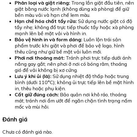
Phân loại và giặt riêng:
Trong lần giặt đầu tiên, nên
giặt bằng nước lạnh (không dùng xà phòng) để giữ
bền màu vải và hạn chế lem màu.
Hạn chế hóa chất tẩy rửa:
Sử dụng nước giặt có độ
tẩy nhẹ; không đổ trực tiếp thuốc tẩy hoặc xà phòng
mạnh lên bề mặt vải và hình in.
Bảo vệ hình in và form dáng:
Luôn lộn trái sản
phẩm trước khi giặt và phơi để bảo vệ logo, hình
thêu cũng như giữ bề mặt vải luôn mới.
Phơi nơi thoáng mát:
Tránh phơi trực tiếp dưới ánh
nắng gay gắt; nên phơi ở nơi có bóng râm, thoáng
gió để vải không bị xơ cứng.
Lưu ý khi ủi (là):
Sử dụng nhiệt độ thấp hoặc trung
bình (dưới 110°C); không ủi trực tiếp lên bề mặt hình
in, thêu hoặc phụ kiện.
Cất giữ đúng cách:
Bảo quản nơi khô ráo, thoáng
mát; tránh nơi ẩm ướt để ngăn chặn tình trạng nấm
mốc và mùi hôi.
Đánh giá
Chưa có đánh giá nào.