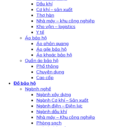
Dầu khí
Cơ khí – sản xuất
Thợ hàn
Nhà máy – khu công nghiệp
Kho vận – logistics
Y tế
Áo bảo hộ
Áo phản quang
Áo gile bảo hộ
Áo khoác bảo hộ
Quần áo bảo hộ
Phổ thông
Chuyên dụng
Cao cấp
Đồ bảo hộ
Ngành nghề
Ngành xây dựng
Ngành Cơ khí – Sản xuất
Ngành điện – Điện lực
Ngành dầu khí
Nhà máy – Khu công nghiệp
Phòng sạch