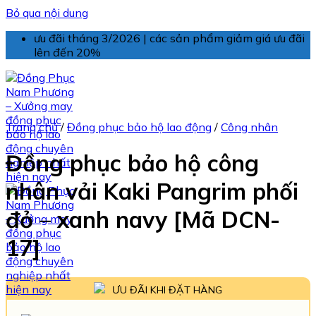
Bỏ qua nội dung
ưu đãi tháng 3/2026 | các sản phẩm giảm giá ưu đãi
lên đến 20%
Trang chủ
/
Đồng phục bảo hộ lao động
/
Công nhân
Đồng phục bảo hộ công
nhân vải Kaki Pangrim phối
đỏ – xanh navy [Mã DCN-
17]
ƯU ĐÃI KHI ĐẶT HÀNG