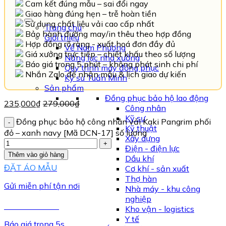
Cam kết đúng mẫu – sai đổi ngay
Giao hàng đúng hẹn – trễ hoàn tiền
Sử dụng chất liệu vải cao cấp nhất
Trang chủ
Bảo hành đường may/in thêu theo hợp đồng
Giới thiệu
Hợp đồng rõ ràng - xuất hoá đơn đầy đủ
Về Nam Phương
Giá xưởng trực tiếp – chiết khấu theo số lượng
Năng lực nhà xưởng
Báo giá trong 5 phút – không phát sinh chi phí
Quy trình may đồng phục
Nhắn Zalo để nhận mẫu & lịch giao dự kiến
Kỹ sư Tuấn Minh
Sản phẩm
Đồng phục bảo hộ lao động
235,000
₫
279,000
₫
Công nhân
Kỹ sư
Đồng phục bảo hộ công nhân vải Kaki Pangrim phối
Kỹ thuật
đỏ – xanh navy [Mã DCN-17] số lượng
Xây dựng
Điện - điện lực
Thêm vào giỏ hàng
Dầu khí
ĐẶT ÁO MẪU
Cơ khí - sản xuất
Thợ hàn
Gửi miễn phí tận nơi
Nhà máy - khu công
nghiệp
TƯ VẤN NGAY
Kho vận - logistics
Y tế
Báo giá trong 5s