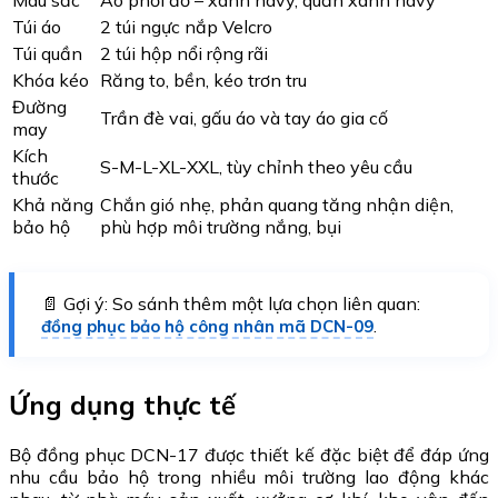
Màu sắc
Áo phối đỏ – xanh navy, quần xanh navy
Túi áo
2 túi ngực nắp Velcro
Túi quần
2 túi hộp nổi rộng rãi
Khóa kéo
Răng to, bền, kéo trơn tru
Đường
Trần đè vai, gấu áo và tay áo gia cố
may
Kích
S-M-L-XL-XXL, tùy chỉnh theo yêu cầu
thước
Khả năng
Chắn gió nhẹ, phản quang tăng nhận diện,
bảo hộ
phù hợp môi trường nắng, bụi
📄 Gợi ý: So sánh thêm một lựa chọn liên quan:
.
đồng phục bảo hộ công nhân mã DCN-09
Ứng dụng thực tế
Bộ đồng phục DCN-17 được thiết kế đặc biệt để đáp ứng
nhu cầu bảo hộ trong nhiều môi trường lao động khác