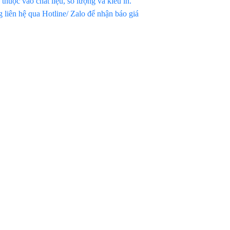
thuộc vào chất liệu, số lượng và kiểu in.
 liên hệ qua Hotline/ Zalo để nhận báo giá