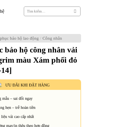
Tìm
 hệ
kiếm:
phục bảo hộ lao động
/
Công nhân
 bảo hộ công nhân vải
grim màu Xám phối đỏ
14]
ƯU ĐÃI KHI ĐẶT HÀNG
 mẫu – sai đổi ngay
g hẹn – trễ hoàn tiền
liệu vải cao cấp nhất
ng may/in thêu theo hợp đồng