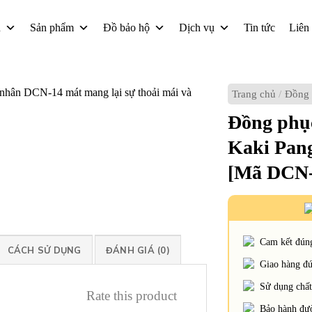
u
Sản phẩm
Đồ bảo hộ
Dịch vụ
Tin tức
Liên
Trang chủ
/
Đồng 
Đồng phục
Kaki Pan
[Mã DCN-
Cam kết đúng
CÁCH SỬ DỤNG
ĐÁNH GIÁ (0)
Giao hàng đún
Sử dụng chất 
Rate this product
Bảo hành đườ