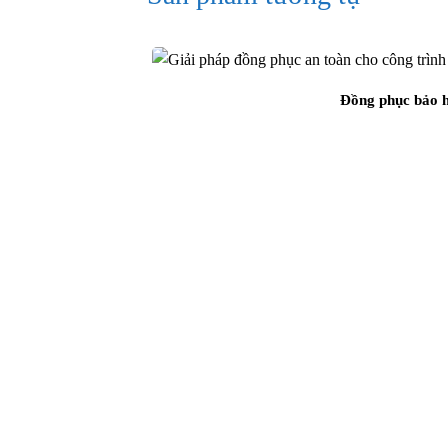
túi này giúp công nhân có thể đựng 
giấy ghi chú hoặc dụng cụ mini khi là
vừa đảm bảo tiện ích vừa giữ được 
công nhân.
Đồng phục bảo h
Gấu áo:
Phần gấu áo được may bản rộ
bên hông để điều chỉnh độ ôm nhẹ kh
hơn, hạn chế bị xô lệch trong quá trìn
đồng phục công nhân công trình hoặc 
Tay áo:
Tay áo dài, dáng suông, giú
việc trong môi trường có bụi bẩn, nắ
Cổ tay áo được may gọn, dễ mặc và 
may ở vai và tay áo chắc chắn, hỗ tr
Quần bảo hộ:
Quần được thiết kế đ
đồng bộ và chuyên nghiệp. Form qu
người mặc dễ dàng đi lại, ngồi xuống
phù hợp với quần áo công nhân nhà m
và sản xuất.