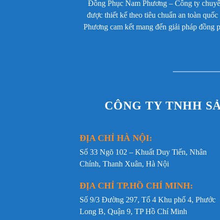
lì, không bám bụi
Đồng Phục Nam Phương – Công ty chuyên m
được thiết kế theo tiêu chuẩn an toàn quố
Áo ~200g
Trọng lượng
Phương cam kết mang đến giải pháp đồng phụ
Quần ~300g
Form áo
Suông rộng, cổ đứng, gấu 
Màu sắc
Áo xám phối đỏ, quần xá
Túi áo
2 túi ngực nắp cài cúc
CÔNG TY TNHH S
Túi quần
2 túi hông rộng rãi
Đường may
Chắc chắn, trần đè vai, gấ
ĐỊA CHỈ HÀ NỘI:
Kích thước
S-M-L-XL-XXL, tùy chỉnh
Số 33 Ngõ 102 – Khuất Duy Tiến, Nhân
Khả năng
Chắn gió nhẹ, giữ ấm phổ
Chính, Thanh Xuân, Hà Nội
bảo hộ
sương mù
ĐỊA CHỈ TP.HỒ CHÍ MINH:
Ứng dụng thực tế
Số 9/3 Đường 297, Tổ 4 Khu phố 4, Phước
Long B, Quận 9, TP Hồ Chí Minh
Bộ quần áo bảo hộ công nhân DCN-14