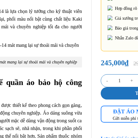
Hợp đồng rõ 
là lựa chọn lý tưởng cho kỹ thuật viên
Giá xưởng trự
ại, phối màu nổi bật cùng chất liệu Kaki
 mái và chuyên nghiệp tối đa cho người
Báo giá trong
Nhắn Zalo để
245,000
₫
t mang lại sự thoải mái và chuyên nghiệp
2
Đồng phục bảo hộ 
kế quần áo bảo hộ công
ược thiết kế theo phong cách gọn gàng,
ĐẶT ÁO
o động chuyên nghiệp. Áo dáng suông vừa
Gửi miễn phí 
người mặc dễ dàng vận động trong suốt ca
c sạch sẽ, nhã nhặn, trong khi phần phối
g thể nổi bật hơn.
Sản phẩm thuộc nhóm