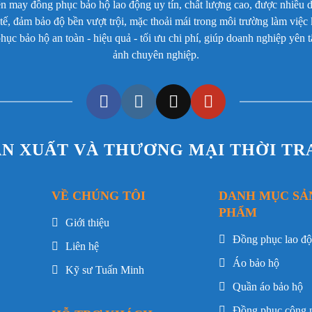
ay đồng phục bảo hộ lao động uy tín, chất lượng cao, được nhiều d
c tế, đảm bảo độ bền vượt trội, mặc thoải mái trong môi trường làm việ
c bảo hộ an toàn - hiệu quả - tối ưu chi phí, giúp doanh nghiệp yên
ảnh chuyên nghiệp.
áo điều chỉnh cúc
m
ẢN XUẤT VÀ THƯƠNG MẠI THỜI T
u quần và áo gia cố
VỀ CHÚNG TÔI
DANH MỤC SẢ
 theo yêu cầu
PHẨM
Giới thiệu
i, phù hợp môi trường nắng nóng hoặc
Đồng phục lao đ
Liên hệ
Áo bảo hộ
Kỹ sư Tuấn Minh
Quần áo bảo hộ
 phù hợp với nhiều ngành nghề và môi
Đồng phục công 