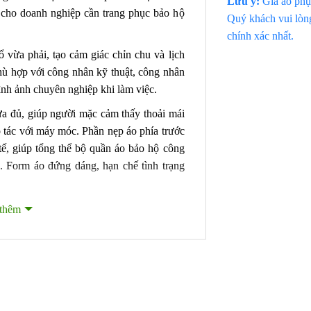
Lưu ý:
Giá áo phụ 
cho doanh nghiệp cần trang phục bảo hộ
Quý khách vui lòng
chính xác nhất.
vừa phải, tạo cảm giác chỉn chu và lịch
hù hợp với công nhân kỹ thuật, công nhân
nh ảnh chuyên nghiệp khi làm việc.
a đủ, giúp người mặc cảm thấy thoải mái
o tác với máy móc. Phần nẹp áo phía trước
tế, giúp tổng thể bộ quần áo bảo hộ công
. Form áo đứng dáng, hạn chế tình trạng
 đường viền đỏ chạy ngang qua ngực, tạo
thêm
 DCN-14. Chi tiết này giúp bộ đồng phục
g thời tăng tính thẩm mỹ khi sử dụng cho
 đỏ cũng giúp doanh nghiệp dễ tạo dấu ấn
gực có nắp đậy và cài cúc chắc chắn. Kiểu