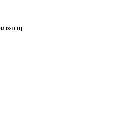
[Mã DXD-11]