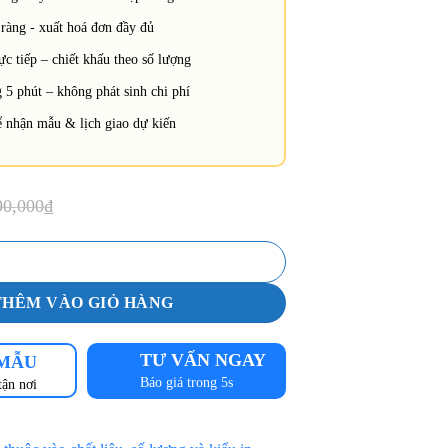
ràng - xuất hoá đơn đầy đủ
c tiếp – chiết khấu theo số lượng
 5 phút – không phát sinh chi phí
 nhận mẫu & lịch giao dự kiến
90,000
₫
công nhân vải Kaki Pangrim màu Xám phối đỏ [Mã DCN-14] số lượng
THÊM VÀO GIỎ HÀNG
TƯ VẤN NGAY
 MẪU
Báo giá trong 5s
tận nơi