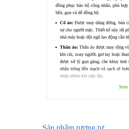
đồng phục bảo hộ công nhân, phù hợp 
bền, gọn và dễ đồng bộ.
Cổ áo:
Được may dáng đứng, bản cổ 
sự cho người mặc. Thiết kế này rất p
nhà máy hoặc đội ngũ lao động cần hì
Thân áo:
Thân áo được may rộng vừ
khi cúi, xoay người, giơ tay hoặc tha
được xử lý gọn gàng, che khuy tinh 
nhân trông liền mạch và sạch sẽ hơn
nhăn nhúm khi mặc lâu.
Đường viền ngực:
Trên thân áo có
Xem 
điểm nhấn nhận diện rõ ràng cho mẫu
công nhân lao động bớt đơn điệu, đồn
tập thể đông người. Phối màu xám và
thương hiệu hơn.
Túi n
gực:
Áo được thiết kế hai túi n
Sản phẩm tương tự