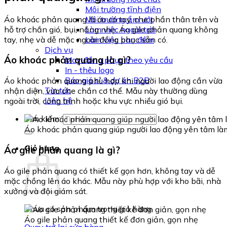
Môi trường tĩnh điện
Áo khoác phản quang là áo có tay, che phần thân trên và
Môi trường ẩm ướt
hỗ trợ chắn gió, bụi, nắng nhẹ. Áo gile phản quang không
Làm việc ngoài trời
tay, nhẹ và dễ mặc ngoài đồng phục sẵn có.
Làm việc ban đêm
Dịch vụ
Áo khoác phản quang là gì?
May đồng phục theo yêu cầu
In - thêu logo
Báo giá sỉ & dự án B2B
Áo khoác phản quang phù hợp khi người lao động cần vừa
Tin tức
nhận diện, vừa che chắn cơ thể. Mẫu này thường dùng
Liên hệ
ngoài trời, công trình hoặc khu vực nhiều gió bụi.
Tìm kiếm:
Áo khoác phản quang giúp người lao động yên tâm là
Giỏ hàng
Áo gile phản quang là gì?
Áo gile phản quang có thiết kế gọn hơn, không tay và dễ
mặc chồng lên áo khác. Mẫu này phù hợp với kho bãi, nhà
xưởng và đội giám sát.
Chưa có sản phẩm trong giỏ hàng.
Áo gile phản quang thiết kế đơn giản, gọn nhẹ