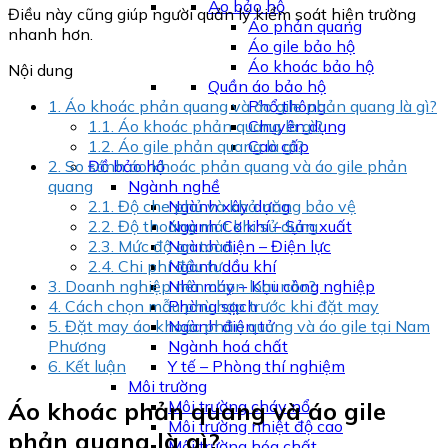
Áo bảo hộ
Điều này cũng giúp người quản lý kiểm soát hiện trường
Áo phản quang
nhanh hơn.
Áo gile bảo hộ
Áo khoác bảo hộ
Nội dung
Quần áo bảo hộ
1.
Áo khoác phản quang và áo gile phản quang là gì?
Phổ thông
1.1.
Áo khoác phản quang là gì?
Chuyên dụng
1.2.
Áo gile phản quang là gì?
Cao cấp
2.
So sánh áo khoác phản quang và áo gile phản
Đồ bảo hộ
quang
Ngành nghề
2.1.
Độ che phủ và khả năng bảo vệ
Ngành xây dựng
2.2.
Độ thoáng mát khi sử dụng
Ngành Cơ khí – Sản xuất
2.3.
Mức độ an toàn
Ngành điện – Điện lực
2.4.
Chi phí đầu tư
Ngành dầu khí
3.
Doanh nghiệp nên chọn loại nào?
Nhà máy – Khu công nghiệp
4.
Cách chọn mẫu phù hợp trước khi đặt may
Phòng sạch
5.
Đặt may áo khoác phản quang và áo gile tại Nam
Ngành điện tử
Phương
Ngành hoá chất
6.
Kết luận
Y tế – Phòng thí nghiệm
Môi trường
Áo khoác phản quang và áo gile
Môi trường cháy nổ
Môi trường nhiệt độ cao
phản quang là gì?
Môi trường hóa chất