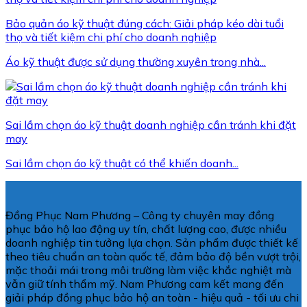
Bảo quản áo kỹ thuật đúng cách: Giải pháp kéo dài tuổi
thọ và tiết kiệm chi phí cho doanh nghiệp
Áo kỹ thuật được sử dụng thường xuyên trong nhà...
Sai lầm chọn áo kỹ thuật doanh nghiệp cần tránh khi đặt
may
Sai lầm chọn áo kỹ thuật có thể khiến doanh...
Đồng Phục Nam Phương – Công ty chuyên may đồng
phục bảo hộ lao động uy tín, chất lượng cao, được nhiều
doanh nghiệp tin tưởng lựa chọn. Sản phẩm được thiết kế
theo tiêu chuẩn an toàn quốc tế, đảm bảo độ bền vượt trội,
mặc thoải mái trong môi trường làm việc khắc nghiệt mà
vẫn giữ tính thẩm mỹ. Nam Phương cam kết mang đến
giải pháp đồng phục bảo hộ an toàn - hiệu quả - tối ưu chi