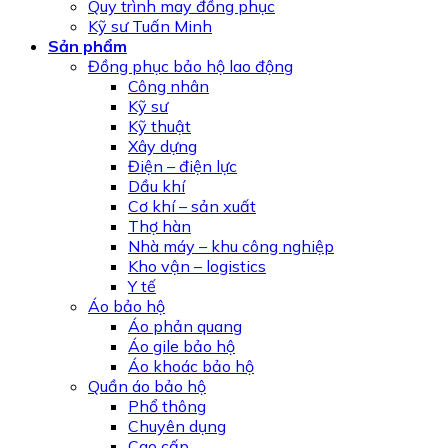
Quy trình may đồng phục
Kỹ sư Tuấn Minh
Sản phẩm
Đồng phục bảo hộ lao động
Công nhân
Kỹ sư
Kỹ thuật
Xây dựng
Điện – điện lực
Dầu khí
Cơ khí – sản xuất
Thợ hàn
Nhà máy – khu công nghiệp
Kho vận – logistics
Y tế
Áo bảo hộ
Áo phản quang
Áo gile bảo hộ
Áo khoác bảo hộ
Quần áo bảo hộ
Phổ thông
Chuyên dụng
Cao cấp