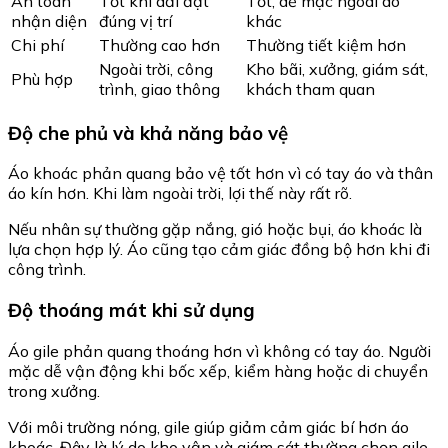
An toàn
Tốt khi dải đặt
Tốt, dễ mặc ngoài áo
nhận diện
đúng vị trí
khác
Chi phí
Thường cao hơn
Thường tiết kiệm hơn
Ngoài trời, công
Kho bãi, xưởng, giám sát,
Phù hợp
trình, giao thông
khách tham quan
Độ che phủ và khả năng bảo vệ
Áo khoác phản quang bảo vệ tốt hơn vì có tay áo và thân
áo kín hơn. Khi làm ngoài trời, lợi thế này rất rõ.
Nếu nhân sự thường gặp nắng, gió hoặc bụi, áo khoác là
lựa chọn hợp lý. Áo cũng tạo cảm giác đồng bộ hơn khi đi
công trình.
Độ thoáng mát khi sử dụng
Áo gile phản quang thoáng hơn vì không có tay áo. Người
mặc dễ vận động khi bốc xếp, kiểm hàng hoặc di chuyển
trong xưởng.
Với môi trường nóng, gile giúp giảm cảm giác bí hơn áo
khoác. Đây là lý do kho vận và giám sát thường chọn gile.