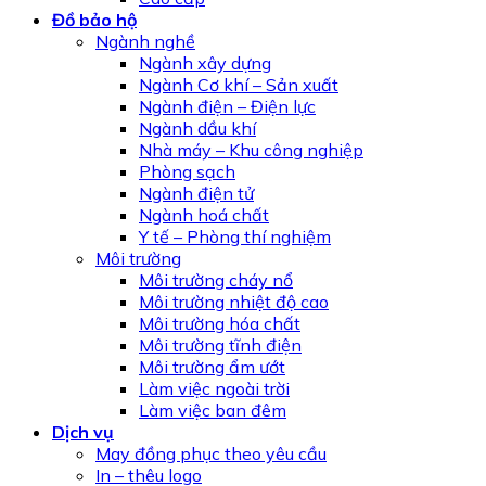
Đồ bảo hộ
Ngành nghề
Ngành xây dựng
Ngành Cơ khí – Sản xuất
Ngành điện – Điện lực
Ngành dầu khí
Nhà máy – Khu công nghiệp
Phòng sạch
Ngành điện tử
Ngành hoá chất
Y tế – Phòng thí nghiệm
Môi trường
Môi trường cháy nổ
Môi trường nhiệt độ cao
Môi trường hóa chất
Môi trường tĩnh điện
Môi trường ẩm ướt
Làm việc ngoài trời
Làm việc ban đêm
Dịch vụ
May đồng phục theo yêu cầu
In – thêu logo