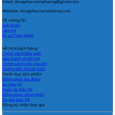
Email: dongphucnamphuong@gmail.com
Website: dongphucnamphuong.com
Về chúng tôi
Giới thiệu
Liên hệ
Kỹ sư Tuấn Minh
Hỗ trợ khách hàng
Chính sách bảo mật
Bảo hành và đổi trả
Chính sách vận chuyển
Hướng dẫn thanh toán
Danh mục sản phẩm
Đồng phục lao động
Áo bảo hộ
Quần áo bảo hộ
Đồng phục công nhân
Áo gile bảo hộ
Đăng ký nhận báo giá