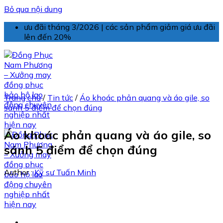
Bỏ qua nội dung
ưu đãi tháng 3/2026 | các sản phẩm giảm giá ưu đãi
lên đến 20%
Trang chủ
/
Tin tức
/
Áo khoác phản quang và áo gile, so
sánh 5 điểm để chọn đúng
Áo khoác phản quang và áo gile, so
sánh 5 điểm để chọn đúng
Author :
Kỹ sư Tuấn Minh