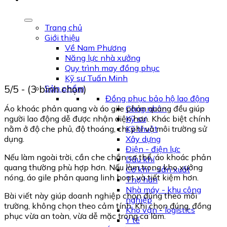
Trang chủ
Giới thiệu
Về Nam Phương
Năng lực nhà xưởng
Quy trình may đồng phục
Kỹ sư Tuấn Minh
5/5 - (3 bình chọn)
Sản phẩm
Đồng phục bảo hộ lao động
Áo khoác phản quang và áo gile phản quang đều giúp
Công nhân
người lao động dễ được nhận diện hơn. Khác biệt chính
Kỹ sư
nằm ở độ che phủ, độ thoáng, chi phí và môi trường sử
Kỹ thuật
dụng.
Xây dựng
Điện - điện lực
Nếu làm ngoài trời, cần che chắn cơ thể, áo khoác phản
Dầu khí
quang thường phù hợp hơn. Nếu làm trong kho xưởng
Cơ khí - sản xuất
nóng, áo gile phản quang linh hoạt và tiết kiệm hơn.
Thợ hàn
Nhà máy - khu công
Bài viết này giúp doanh nghiệp chọn đúng theo môi
nghiệp
trường, không chọn theo cảm tính. Khi chọn đúng, đồng
Kho vận - logistics
phục vừa an toàn, vừa dễ mặc trong ca làm.
Y tế