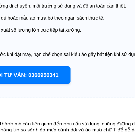
ng di chuyển, môi trường sử dụng và độ an toàn cần thiết.
i dù hoặc mẫu áo mưa bộ theo ngân sách thực tế.
 xuất số lượng lớn trực tiếp tại xưởng.
 khi đặt may, hạn chế chọn sai kiểu áo gây bất tiện khi sử dụ
I TƯ VẤN: 0366956341
 thành mà còn liên quan đến nhu cầu sử dụng, quãng đường d
 thông tin so sánh áo mưa cánh dơi và áo mưa chữ T để dễ d