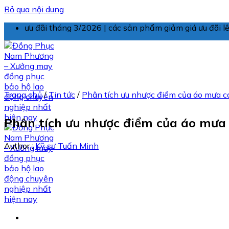
Bỏ qua nội dung
ưu đãi tháng 3/2026 | các sản phẩm giảm giá ưu đãi 
Trang chủ
/
Tin tức
/
Phân tích ưu nhược điểm của áo mưa c
Phân tích ưu nhược điểm của áo mưa 
Author :
Kỹ sư Tuấn Minh