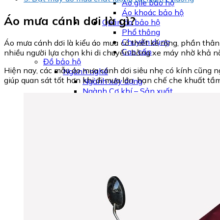
Áo gile bảo hộ
Áo khoác bảo hộ
Áo mưa cánh dơi là gì?
Quần áo bảo hộ
Phổ thông
Chuyên dụng
Áo mưa cánh dơi là kiểu áo mưa có thiết kế rộng, phần thâ
Cao cấp
nhiều người lựa chọn khi di chuyển bằng xe máy nhờ khả nă
Đồ bảo hộ
Hiện nay, các mẫu áo mưa cánh dơi siêu nhẹ có kính cũng 
Ngành nghề
giúp quan sát tốt hơn khi đi mưa lớn, hạn chế che khuất tầ
Ngành xây dựng
Ngành Cơ khí – Sản xuất
Ngành điện – Điện lực
Ngành dầu khí
Nhà máy – Khu công nghiệp
Phòng sạch
Ngành điện tử
Ngành hoá chất
Y tế – Phòng thí nghiệm
Môi trường
Môi trường cháy nổ
Môi trường nhiệt độ cao
Môi trường hóa chất
Môi trường tĩnh điện
Môi trường ẩm ướt