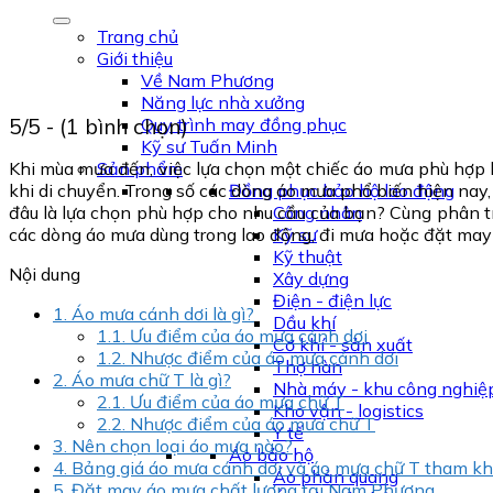
Trang chủ
Giới thiệu
Về Nam Phương
Năng lực nhà xưởng
5/5 - (1 bình chọn)
Quy trình may đồng phục
Kỹ sư Tuấn Minh
Khi mùa mưa đến, việc lựa chọn một chiếc áo mưa phù hợp 
Sản phẩm
khi di chuyển. Trong số các dòng áo mưa phổ biến hiện nay
Đồng phục bảo hộ lao động
đâu là lựa chọn phù hợp cho nhu cầu của bạn? Cùng phân tíc
Công nhân
các dòng áo mưa dùng trong lao động, đi mưa hoặc đặt may 
Kỹ sư
Kỹ thuật
Nội dung
Xây dựng
Điện - điện lực
1.
Áo mưa cánh dơi là gì?
Dầu khí
1.1.
Ưu điểm của áo mưa cánh dơi
Cơ khí - sản xuất
1.2.
Nhược điểm của áo mưa cánh dơi
Thợ hàn
2.
Áo mưa chữ T là gì?
Nhà máy - khu công nghiệ
2.1.
Ưu điểm của áo mưa chữ T
Kho vận - logistics
2.2.
Nhược điểm của áo mưa chữ T
Y tế
3.
Nên chọn loại áo mưa nào?
Áo bảo hộ
4.
Bảng giá áo mưa cánh dơi và áo mưa chữ T tham k
Áo phản quang
5.
Đặt may áo mưa chất lượng tại Nam Phương