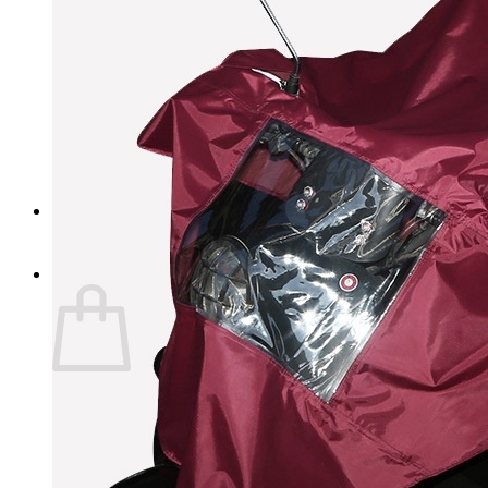
Làm việc ngoài trời
Làm việc ban đêm
Dịch vụ
May đồng phục theo yêu cầu
In - thêu logo
Báo giá sỉ & dự án B2B
Tin tức
Liên hệ
Tìm kiếm:
Giỏ hàng
Chưa có sản phẩm trong giỏ hàng.
Quay trở lại cửa hàng