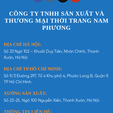
CÔNG TY TNHH SẢN XUẤT VÀ
THƯƠNG MẠI THỜI TRANG NAM
PHƯƠNG
ĐỊA CHỈ HÀ NỘI:
Số 33 Ngõ 102 – Khuất Duy Tiến, Nhân Chính, Thanh
Xuân, Hà Nội
ĐỊA CHỈ TP.HỒ CHÍ MINH:
Số 9/3 Đường 297, Tổ 4 Khu phố 4, Phước Long B, Quận 9,
TP Hồ Chí Minh
XƯỞNG SẢN XUẤT:
Số 23-25, Ngõ 100 Nguyễn Xiển, Thanh Xuân, Hà Nội
THÔNG TIN LIÊN HỆ: