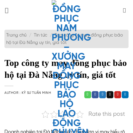
Bỏ
qua
nội
dung
Trang chủ
/
Tin tức
/
Top công ty may đồng phục bảo
hộ tại Đà Nẵng uy tín, giá tốt
Top công ty may đồng phục bảo
hộ tại Đà Nẵng uy tín, giá tốt
AUTHOR :
KỸ SƯ TUẤN MINH
Rate this post
Doanh nghiệp tại Đà Nẵng nên chọn đơn vị may hiểu rõ