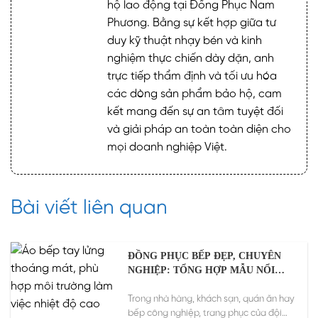
hộ lao động tại Đồng Phục Nam
Phương. Bằng sự kết hợp giữa tư
duy kỹ thuật nhạy bén và kinh
nghiệm thực chiến dày dặn, anh
trực tiếp thẩm định và tối ưu hóa
các dòng sản phẩm bảo hộ, cam
kết mang đến sự an tâm tuyệt đối
và giải pháp an toàn toàn diện cho
mọi doanh nghiệp Việt.
Bài viết liên quan
ĐỒNG PHỤC BẾP ĐẸP, CHUYÊN
NGHIỆP: TỔNG HỢP MẪU NỔI
BẬT NĂM 2026
Trong nhà hàng, khách sạn, quán ăn hay
bếp công nghiệp, trang phục của đội