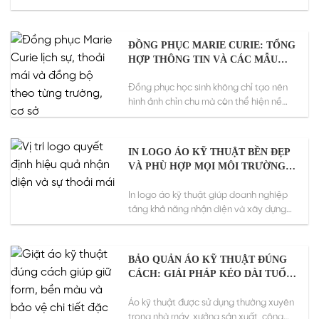
ngũ chế biến...
ĐỒNG PHỤC MARIE CURIE: TỔNG
HỢP THÔNG TIN VÀ CÁC MẪU
ĐẸP NHẤT 2026
Đồng phục học sinh không chỉ tạo nên
hình ảnh chỉn chu mà còn thể hiện nề
nếp,...
IN LOGO ÁO KỸ THUẬT BỀN ĐẸP
VÀ PHÙ HỢP MỌI MÔI TRƯỜNG
LÀM VIỆC
In logo áo kỹ thuật giúp doanh nghiệp
tăng khả năng nhận diện và xây dựng
hình ảnh...
BẢO QUẢN ÁO KỸ THUẬT ĐÚNG
CÁCH: GIẢI PHÁP KÉO DÀI TUỔI
THỌ VÀ TIẾT KIỆM CHI PHÍ CHO
DOANH NGHIỆP
Áo kỹ thuật được sử dụng thường xuyên
trong nhà máy, xưởng sản xuất, công