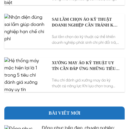
trường, kho vận...
SAI LẦM CHỌN ÁO KỸ THUẬT
DOANH NGHIỆP CẦN TRÁNH KHI
ĐẶT MAY
Sai lầm chọn áo kỹ thuật có thể khiến
doanh nghiệp phát sinh chi phí đổi trả,
chậm...
XƯỞNG MAY ÁO KỸ THUẬT UY
TÍN CẦN ĐÁP ỨNG NHỮNG TIÊU
CHÍ NÀO?
Tiêu chí đánh giá xưởng may áo kỹ
thuật có năng lực Khi lựa chọn trang
phục cho...
BÀI VIẾT MỚI
Đồng phục bếp đẹp, chuyên nghiệp: