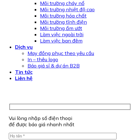
Môi trường cháy nổ
Môi trường nhiệt độ cao
Môi trường hóa chất
Môi trường tĩnh điện
Môi trường ẩm ướt
Làm việc ngoài trời
Làm việc ban đêm
Dịch vụ
May đồng phục theo yêu cầu
In – thêu logo
Báo giá sỉ & dự án B2B
Tin tức
Liên hệ
Vui lòng nhập số điện thoại
để được báo giá nhanh nhất