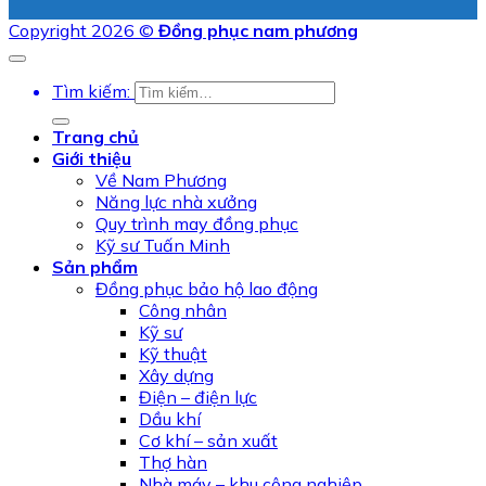
Copyright 2026 ©
Đồng phục nam phương
Tìm kiếm:
Trang chủ
Giới thiệu
Về Nam Phương
Năng lực nhà xưởng
Quy trình may đồng phục
Kỹ sư Tuấn Minh
Sản phẩm
Đồng phục bảo hộ lao động
Công nhân
Kỹ sư
Kỹ thuật
Xây dựng
Điện – điện lực
Dầu khí
Cơ khí – sản xuất
Thợ hàn
Nhà máy – khu công nghiệp