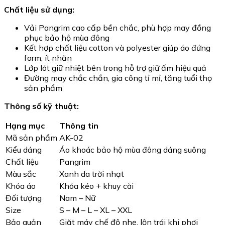
Chất liệu sử dụng:
Vải Pangrim cao cấp bền chắc, phù hợp may đồng
phục bảo hộ mùa đông
Kết hợp chất liệu cotton và polyester giúp áo đứng
form, ít nhăn
Lớp lót giữ nhiệt bên trong hỗ trợ giữ ấm hiệu quả
Đường may chắc chắn, gia công tỉ mỉ, tăng tuổi thọ
sản phẩm
Thông số kỹ thuật:
Hạng mục
Thông tin
Mã sản phẩm
AK-02
Kiểu dáng
Áo khoác bảo hộ mùa đông dáng suông
Chất liệu
Pangrim
Màu sắc
Xanh da trời nhạt
Khóa áo
Khóa kéo + khuy cài
Đối tượng
Nam – Nữ
Size
S – M – L – XL – XXL
Bảo quản
Giặt máy chế độ nhẹ, lộn trái khi phơi