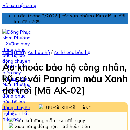
Bỏ qua nội dung
ưu đãi tháng 3/2026 | các sản phẩm giảm giá ưu đãi
lên đến 20%
Trang chủ
/
Áo bảo hộ
/
Áo khoác bảo hộ
Áo khoác bảo hộ công nhân,
kỹ sư vải Pangrim màu Xanh
da trời [Mã AK-02]
ƯU ĐÃI KHI ĐẶT HÀNG
Cam kết đúng mẫu – sai đổi ngay
Giao hàng đúng hẹn – trễ hoàn tiền