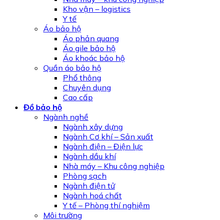
Kho vận – logistics
Y tế
Áo bảo hộ
Áo phản quang
Áo gile bảo hộ
Áo khoác bảo hộ
Quần áo bảo hộ
Phổ thông
Chuyên dụng
Cao cấp
Đồ bảo hộ
Ngành nghề
Ngành xây dựng
Ngành Cơ khí – Sản xuất
Ngành điện – Điện lực
Ngành dầu khí
Nhà máy – Khu công nghiệp
Phòng sạch
Ngành điện tử
Ngành hoá chất
Y tế – Phòng thí nghiệm
Môi trường