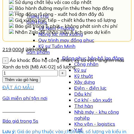
Sử dụng chất liệu vải cao cấp nhất
Bảo hành đường may/in thêu theo hợp đồng
Hợp đồng rõ ràng - xuất hoá đơn đầy đủ
Trang chủ
Giá xưởng trực tiếp – chiết khấu theo số lượng
Giới thiệu
Báo giá trong 5 phút – không phát sinh chi phí
Về Nam Phương
Nhắn Zalo để nhận mẫu & lịch giao dự kiến
Năng lực nhà xưởng
Quy trình may đồng phục
Kỹ sư Tuấn Minh
219,000
₫
289,000
₫
Sản phẩm
Đồng phục bảo hộ lao động
Áo khoác bảo hộ công nhân, kỹ sư vải Pangrim màu
Công nhân
Xanh da trời [Mã AK-02] số lượng
Kỹ sư
Kỹ thuật
Thêm vào giỏ hàng
Xây dựng
ĐẶT ÁO MẪU
Điện - điện lực
Dầu khí
Gửi miễn phí tận nơi
Cơ khí - sản xuất
Thợ hàn
TƯ VẤN NGAY
Nhà máy - khu công
nghiệp
Báo giá trong 5s
Kho vận - logistics
Y tế
Lưu ý:
Giá áo phụ thuộc vào chất liệu, số lượng và kiểu in.