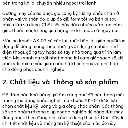
bên trong khi di chuyển nhiều ngoài trời lạnh.
Đường may của áo được gia công kỹ lưỡng, chắc chắn ở
phần vai và thân áo, giúp áo giữ form tốt và bền bỉ sau
nhiều lần sử dụng. Chất liệu dày dặn nhưng vẫn tạo cảm
giác thoải mái, không quá nặng nề khi mặc cả ngày dài.
Mẫu áo khoác AK-02 có các túi trước tiện lợi, giúp người lao
động dễ dàng mang theo những vật dụng cá nhân như
điện thoại, găng tay hoặc sổ tay nhỏ trong quá trình làm
việc. Màu xanh da trời nhạt mang lại cảm giác sạch sẽ, dễ
phối với nhiều mẫu quần bảo hộ khác nhau và phù hợp
cho đồng phục doanh nghiệp.
2. Chất liệu và Thông số sản phẩm
Để đảm bảo khả năng giữ ấm cũng như độ bền trong môi
trường lao động khắc nghiệt, áo khoác AK-02 được lựa
chọn chất liệu kỹ lưỡng và gia công chắc chắn. Các thông
số sản phẩm rõ ràng giúp doanh nghiệp dễ dàng đặt may
đồng phục theo đúng nhu cầu sử dụng thực tế. Dưới đây là
chi tiết chất liệu và thông tin kỹ thuật của mẫu áo này.