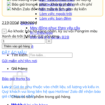
Báo giá trong 5 phút – không phát sinh chi phí
Môi trường tĩnh điện
Nhắn Zalo để nhận mẫu & lịch giao dự kiến
Môi trường ẩm ướt
Làm việc ngoài trời
Làm việc ban đêm
219,000
₫
289,000
₫
Dịch vụ
May đồng phục theo yêu cầu
Áo khoác bảo hộ công nhân, kỹ sư vải Pangrim màu
In - thêu logo
Xanh da trời [Mã AK-02] số lượng
Báo giá sỉ & dự án B2B
Tin tức
Liên hệ
Thêm vào giỏ hàng
ĐẶT ÁO MẪU
Tìm kiếm:
Gửi miễn phí tận nơi
Giỏ hàng
TƯ VẤN NGAY
Báo giá trong 5s
Lưu ý:
Giá áo phụ thuộc vào chất liệu, số lượng và kiểu in.
Quý khách vui lòng liên hệ qua Hotline/ Zalo để nhận báo
giá chính xác nhất.
Chưa có sản phẩm trong giỏ hàng.
Mô tả