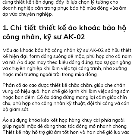
cùng thiết kế tiện dụng, đây là lựa chọn lý tưởng cho
doanh nghiệp cần trang phục bảo hộ mùa đông vừa ấm
áp vừa chuyên nghiệp.
1. Chi tiết thiết kế áo khoác bảo hộ
công nhân, kỹ sư AK-02
Mẫu áo khoác bảo hộ công nhân kỹ sư AK-02 sở hữu thiết
kế hiện đại, form dáng suông dễ mặc, phù hợp cho cả nam
và nữ. Áo được may theo kiểu dáng đứng, tạo sự gọn gàng
và chuyên nghiệp khi làm việc tại công trình, nhà xưởng
hoặc môi trường ngoài trời trong mùa đông.
Phần cổ áo cao được thiết kế chắc chắn, giúp che chắn
vùng cổ hiệu quả, hạn chế gió lạnh khi làm việc sáng sớm
hoặc ban đêm. Cổ áo dáng đứng mang lại cảm giác chỉn
chu, phù hợp cho công nhân kỹ thuật, đội thi công và cán
bộ giám sát.
Áo sử dụng khóa kéo kết hợp hàng khuy cài phía ngoài,
giúp người mặc dễ dàng thao tác đóng mở nhanh chóng.
Thiết kế này hỗ trợ giữ ấm tốt hơn và hạn chế gió lùa vào