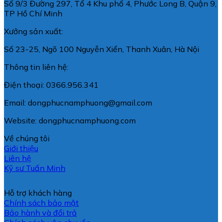
Số 9/3 Đường 297, Tổ 4 Khu phố 4, Phước Long B, Quận 9,
TP Hồ Chí Minh
Xưởng sản xuất:
Số 23-25, Ngõ 100 Nguyễn Xiển, Thanh Xuân, Hà Nội
Thông tin liên hệ:
Điện thoại: 0366.956.341
Email: dongphucnamphuong@gmail.com
Website: dongphucnamphuong.com
Về chúng tôi
Giới thiệu
Liên hệ
Kỹ sư Tuấn Minh
Hỗ trợ khách hàng
Chính sách bảo mật
Bảo hành và đổi trả