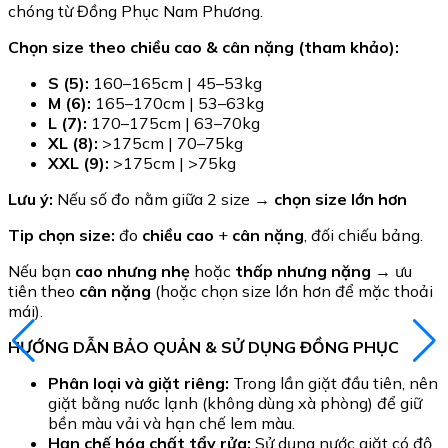
chóng từ Đồng Phục Nam Phương.
Chọn size theo chiều cao & cân nặng (tham khảo):
S (5):
160–165cm | 45–53kg
M (6):
165–170cm | 53–63kg
L (7):
170–175cm | 63–70kg
XL (8):
>175cm | 70–75kg
XXL (9):
>175cm | >75kg
Lưu ý:
Nếu số đo nằm giữa 2 size →
chọn size lớn hơn
Tip chọn size:
đo
chiều cao
+
cân nặng
, đối chiếu bảng.
Nếu bạn
cao nhưng nhẹ
hoặc
thấp nhưng nặng
→ ưu
tiên theo
cân nặng
(hoặc chọn size lớn hơn để mặc thoải
mái).
HƯỚNG DẪN BẢO QUẢN & SỬ DỤNG ĐỒNG PHỤC
Phân loại và giặt riêng:
Trong lần giặt đầu tiên, nên
giặt bằng nước lạnh (không dùng xà phòng) để giữ
bền màu vải và hạn chế lem màu.
Hạn chế hóa chất tẩy rửa:
Sử dụng nước giặt có độ