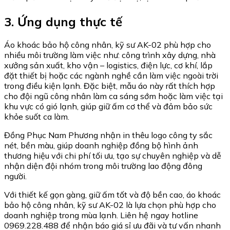
3. Ứng dụng thực tế
Áo khoác bảo hộ công nhân, kỹ sư AK-02 phù hợp cho
nhiều môi trường làm việc như: công trình xây dựng, nhà
xưởng sản xuất, kho vận – logistics, điện lực, cơ khí, lắp
đặt thiết bị hoặc các ngành nghề cần làm việc ngoài trời
trong điều kiện lạnh. Đặc biệt, mẫu áo này rất thích hợp
cho đội ngũ công nhân làm ca sáng sớm hoặc làm việc tại
khu vực có gió lạnh, giúp giữ ấm cơ thể và đảm bảo sức
khỏe suốt ca làm.
Đồng Phục Nam Phương nhận in thêu logo công ty sắc
nét, bền màu, giúp doanh nghiệp đồng bộ hình ảnh
thương hiệu với chi phí tối ưu, tạo sự chuyên nghiệp và dễ
nhận diện đội nhóm trong môi trường lao động đông
người.
Với thiết kế gọn gàng, giữ ấm tốt và độ bền cao, áo khoác
bảo hộ công nhân, kỹ sư AK-02 là lựa chọn phù hợp cho
doanh nghiệp trong mùa lạnh. Liên hệ ngay hotline
0969.228.488 để nhận báo giá sỉ ưu đãi và tư vấn nhanh