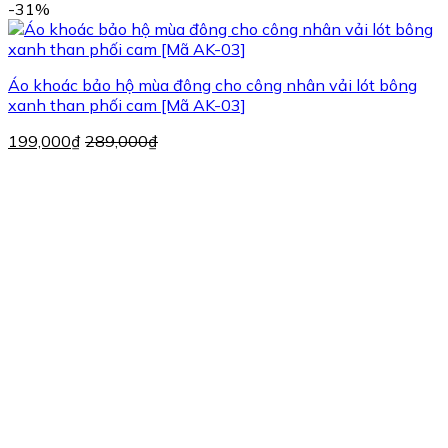
-31%
Áo khoác bảo hộ mùa đông cho công nhân vải lót bông
xanh than phối cam [Mã AK-03]
199,000
₫
289,000
₫
Á