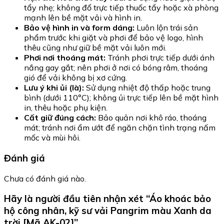
tẩy nhẹ; không đổ trực tiếp thuốc tẩy hoặc xà phòng
mạnh lên bề mặt vải và hình in.
Bảo vệ hình in và form dáng:
Luôn lộn trái sản
phẩm trước khi giặt và phơi để bảo vệ logo, hình
thêu cũng như giữ bề mặt vải luôn mới.
Phơi nơi thoáng mát:
Tránh phơi trực tiếp dưới ánh
nắng gay gắt; nên phơi ở nơi có bóng râm, thoáng
gió để vải không bị xơ cứng.
Lưu ý khi ủi (là):
Sử dụng nhiệt độ thấp hoặc trung
bình (dưới 110°C); không ủi trực tiếp lên bề mặt hình
in, thêu hoặc phụ kiện.
Cất giữ đúng cách:
Bảo quản nơi khô ráo, thoáng
mát; tránh nơi ẩm ướt để ngăn chặn tình trạng nấm
mốc và mùi hôi.
Đánh giá
Chưa có đánh giá nào.
Hãy là người đầu tiên nhận xét “Áo khoác bảo
hộ công nhân, kỹ sư vải Pangrim màu Xanh da
trời [Mã AK-02]”